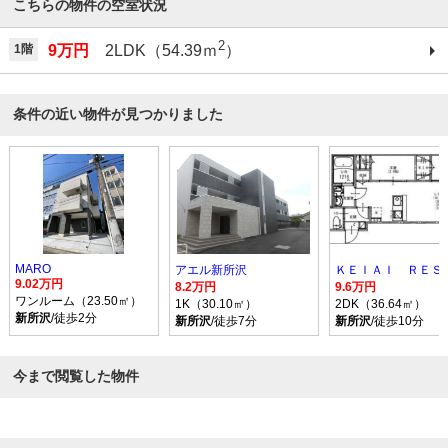
こちらの物件の空室状況
2
1階
9万円
2LDK（54.39ｍ
）
条件の近い物件が見つかりました
MARO
アエル新所沢
9.02万円
8.2万円
9.6万円
ワンルーム（23.50㎡）
1K（30.10㎡）
2DK（36.64㎡）
新所沢
/徒歩2分
新所沢
/徒歩7分
新所沢
/徒歩10分
今まで閲覧した物件