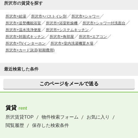
所沢市の賃貸を探す
所沢市+給湯
所沢市+バストイレ別
所沢市+シャワー
所沢市+追焚機能浴室
所沢市+浴室乾燥機
所沢市+シャワー付洗面台
所沢市+温水洗浄便座
所沢市+システムキッチン
所沢市+対面式キッチン
所沢市+角部屋
所沢市+エアコン
所沢市+TVインターホン
所沢市+室内洗濯機置き場
所沢市+カード決済(初期費用)
最近検索した条件
このページをメールで送る
賃貸
rent
所沢賃貸TOP
物件検索フォーム
お気に入り
閲覧履歴
保存した検索条件