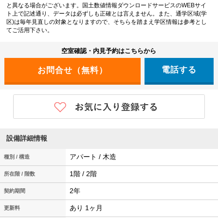
と異なる場合がございます。国土数値情報ダウンロードサービスのWEBサイ
ト上で記述通り、データは必ずしも正確とは言えません。また、通学区域(学
区)は毎年見直しの対象となりますので、そちらを踏まえ学区情報は参考とし
てご活用下さい。
空室確認・内見予約はこちらから
電話する
設備詳細情報
アパート / 木造
種別 / 構造
1階 / 2階
所在階 / 階数
2年
契約期間
あり 1ヶ月
更新料