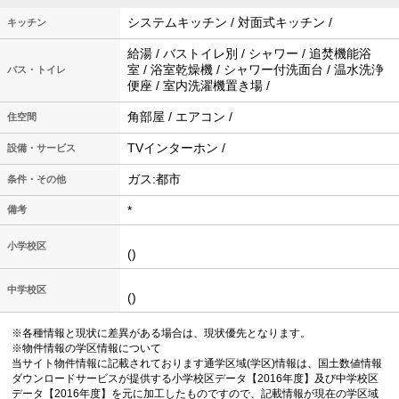
システムキッチン / 対面式キッチン /
キッチン
給湯 / バストイレ別 / シャワー / 追焚機能浴
室 / 浴室乾燥機 / シャワー付洗面台 / 温水洗浄
バス・トイレ
便座 / 室内洗濯機置き場 /
角部屋 / エアコン /
住空間
TVインターホン /
設備・サービス
ガス:都市
条件・その他
*
備考
小学校区
()
中学校区
()
※各種情報と現状に差異がある場合は、現状優先となります。
※物件情報の学区情報について
当サイト物件情報に記載されております通学区域(学区)情報は、国土数値情報
ダウンロードサービスが提供する小学校区データ【2016年度】及び中学校区
データ【2016年度】を元に加工したものですので、記載情報が現在の学区域