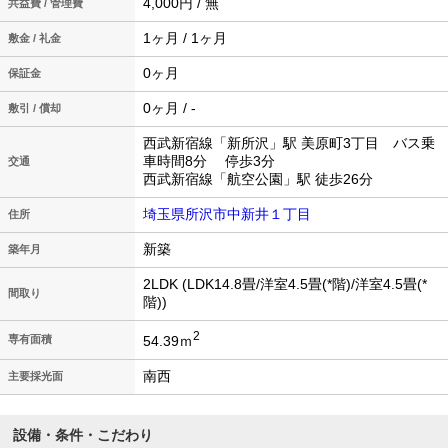
4,000円 / 無
共益費 / 管理費
1ヶ月 / 1ヶ月
敷金 / 礼金
0ヶ月
保証金
0ヶ月 / -
敷引 / 償却
西武新宿線「新所沢」駅 美原町3丁目 バス乗
車時間8分 停歩3分
交通
西武新宿線「航空公園」駅 徒歩26分
埼玉県所沢市中新井１丁目
住所
新築
築年月
2LDK (LDK14.8畳/洋室4.5畳(*階)/洋室4.5畳(*
間取り
階))
2
54.39ｍ
専有面積
南西
主要採光面
設備・条件・こだわり