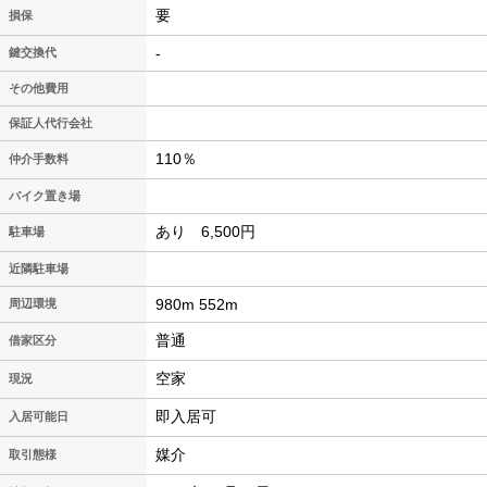
要
損保
-
鍵交換代
その他費用
保証人代行会社
110％
仲介手数料
バイク置き場
あり 6,500円
駐車場
近隣駐車場
980m 552m
周辺環境
普通
借家区分
空家
現況
即入居可
入居可能日
媒介
取引態様