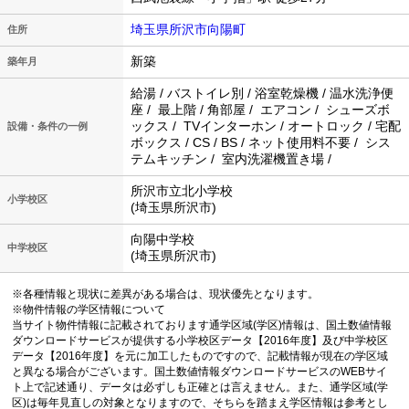
埼玉県所沢市向陽町
住所
新築
築年月
給湯 / バストイレ別 / 浴室乾燥機 / 温水洗浄便
座 / 最上階 / 角部屋 / エアコン / シューズボ
ックス / TVインターホン / オートロック / 宅配
設備・条件の一例
ボックス / CS / BS / ネット使用料不要 / シス
テムキッチン / 室内洗濯機置き場 /
所沢市立北小学校
小学校区
(埼玉県所沢市)
向陽中学校
中学校区
(埼玉県所沢市)
※各種情報と現状に差異がある場合は、現状優先となります。
※物件情報の学区情報について
当サイト物件情報に記載されております通学区域(学区)情報は、国土数値情報
ダウンロードサービスが提供する小学校区データ【2016年度】及び中学校区
データ【2016年度】を元に加工したものですので、記載情報が現在の学区域
と異なる場合がございます。国土数値情報ダウンロードサービスのWEBサイ
ト上で記述通り、データは必ずしも正確とは言えません。また、通学区域(学
区)は毎年見直しの対象となりますので、そちらを踏まえ学区情報は参考とし