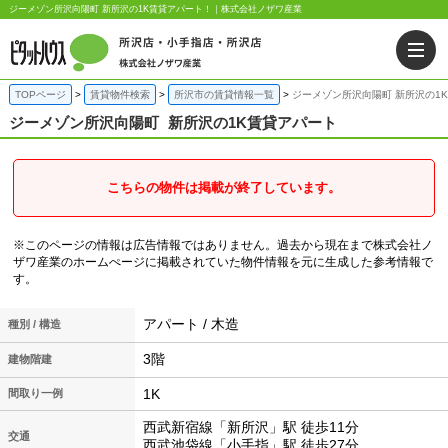
ジーメゾン所沢向陽町 新所沢の1K賃貸アパート！｜株式会社ノザワ産業
TOPページ
賃貸物件検索
所沢市の賃貸情報一覧
ジーメゾン所沢向陽町 新所沢の1
ジーメゾン所沢向陽町
新所沢の1K賃貸アパート
こちらの物件は掲載が終了しています。
※このページの情報は広告情報ではありません。過去から現在まで株式会社ノ
ザワ産業のホームぺージに掲載されていた物件情報を元に生成した参考情報で
す。
アパート / 木造
種別 / 構造
3階
建物階建
1K
間取り一例
西武新宿線「新所沢」駅 徒歩11分
交通
西武池袋線「小手指」駅 徒歩27分