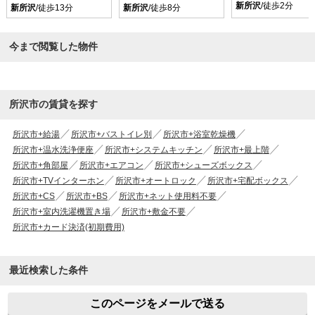
新所沢
/徒歩2分
新所沢
/徒歩13分
新所沢
/徒歩8分
今まで閲覧した物件
所沢市の賃貸を探す
所沢市+給湯
所沢市+バストイレ別
所沢市+浴室乾燥機
所沢市+温水洗浄便座
所沢市+システムキッチン
所沢市+最上階
所沢市+角部屋
所沢市+エアコン
所沢市+シューズボックス
所沢市+TVインターホン
所沢市+オートロック
所沢市+宅配ボックス
所沢市+CS
所沢市+BS
所沢市+ネット使用料不要
所沢市+室内洗濯機置き場
所沢市+敷金不要
所沢市+カード決済(初期費用)
最近検索した条件
このページをメールで送る