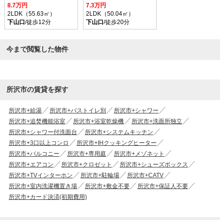
8.7万円
7.3万円
2LDK（55.63㎡）
2LDK（50.04㎡）
下山口
/徒歩12分
下山口
/徒歩20分
今まで閲覧した物件
所沢市の賃貸を探す
所沢市+給湯
所沢市+バストイレ別
所沢市+シャワー
所沢市+追焚機能浴室
所沢市+浴室乾燥機
所沢市+洗面所独立
所沢市+シャワー付洗面台
所沢市+システムキッチン
所沢市+3口以上コンロ
所沢市+IHクッキングヒーター
所沢市+バルコニー
所沢市+専用庭
所沢市+メゾネット
所沢市+エアコン
所沢市+クロゼット
所沢市+シューズボックス
所沢市+TVインターホン
所沢市+駐輪場
所沢市+CATV
所沢市+室内洗濯機置き場
所沢市+敷金不要
所沢市+保証人不要
所沢市+カード決済(初期費用)