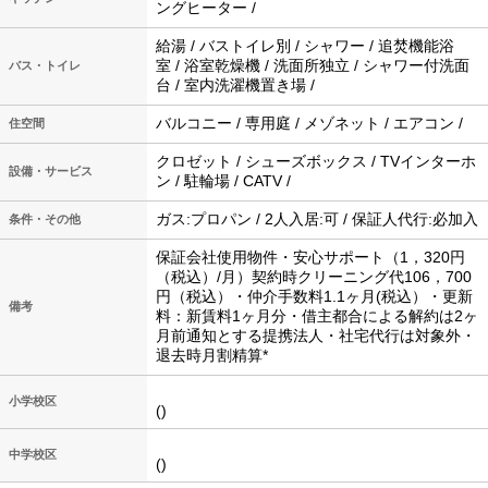
ングヒーター /
給湯 / バストイレ別 / シャワー / 追焚機能浴
室 / 浴室乾燥機 / 洗面所独立 / シャワー付洗面
バス・トイレ
台 / 室内洗濯機置き場 /
バルコニー / 専用庭 / メゾネット / エアコン /
住空間
クロゼット / シューズボックス / TVインターホ
設備・サービス
ン / 駐輪場 / CATV /
ガス:プロパン / 2人入居:可 / 保証人代行:必加入
条件・その他
保証会社使用物件・安心サポート（1，320円
（税込）/月）契約時クリーニング代106，700
円（税込）・仲介手数料1.1ヶ月(税込）・更新
備考
料：新賃料1ヶ月分・借主都合による解約は2ヶ
月前通知とする提携法人・社宅代行は対象外・
退去時月割精算*
小学校区
()
中学校区
()