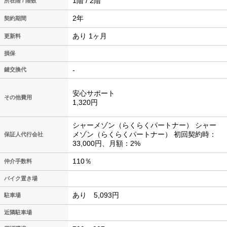
1階 / 2階
所在階 / 階数
2年
契約期間
あり 1ヶ月
更新料
損保
-
鍵交換代
安心サポート
その他費用
1,320円
シャーメゾン（らくらくパートナー） シャー
メゾン（らくらくパートナー） 初回契約時：
保証人代行会社
33,000円、月額：2%
110％
仲介手数料
バイク置き場
あり 5,093円
駐車場
近隣駐車場