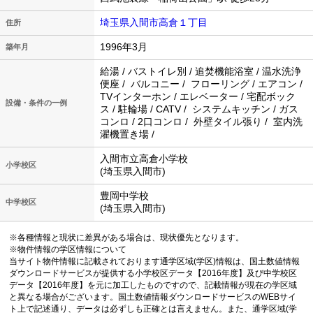
埼玉県入間市高倉１丁目
住所
1996年3月
築年月
給湯 / バストイレ別 / 追焚機能浴室 / 温水洗浄
便座 / バルコニー / フローリング / エアコン /
TVインターホン / エレベーター / 宅配ボック
設備・条件の一例
ス / 駐輪場 / CATV / システムキッチン / ガス
コンロ / 2口コンロ / 外壁タイル張り / 室内洗
濯機置き場 /
入間市立高倉小学校
小学校区
(埼玉県入間市)
豊岡中学校
中学校区
(埼玉県入間市)
※各種情報と現状に差異がある場合は、現状優先となります。
※物件情報の学区情報について
当サイト物件情報に記載されております通学区域(学区)情報は、国土数値情報
ダウンロードサービスが提供する小学校区データ【2016年度】及び中学校区
データ【2016年度】を元に加工したものですので、記載情報が現在の学区域
と異なる場合がございます。国土数値情報ダウンロードサービスのWEBサイ
ト上で記述通り、データは必ずしも正確とは言えません。また、通学区域(学