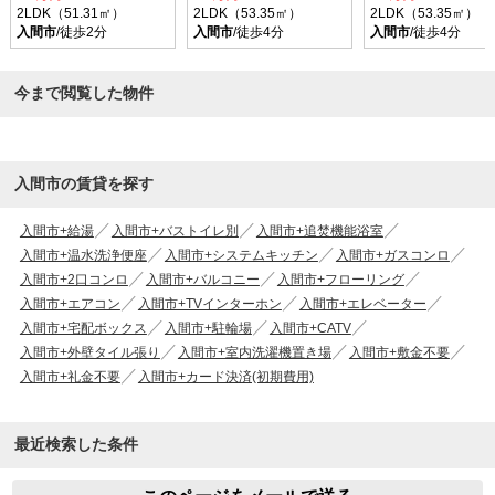
2LDK（51.31㎡）
2LDK（53.35㎡）
2LDK（53.35㎡）
入間市
/徒歩2分
入間市
/徒歩4分
入間市
/徒歩4分
今まで閲覧した物件
入間市の賃貸を探す
入間市+給湯
入間市+バストイレ別
入間市+追焚機能浴室
入間市+温水洗浄便座
入間市+システムキッチン
入間市+ガスコンロ
入間市+2口コンロ
入間市+バルコニー
入間市+フローリング
入間市+エアコン
入間市+TVインターホン
入間市+エレベーター
入間市+宅配ボックス
入間市+駐輪場
入間市+CATV
入間市+外壁タイル張り
入間市+室内洗濯機置き場
入間市+敷金不要
入間市+礼金不要
入間市+カード決済(初期費用)
最近検索した条件