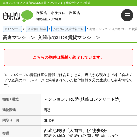
高倉マンション 入間市の3LDK賃貸マンション！｜株式会社ノザワ産業
TOPページ
賃貸物件検索
入間市の賃貸情報一覧
高倉マンション 入間市の3LDK賃
高倉マンション
入間市の3LDK賃貸マンション
こちらの物件は掲載が終了しています。
※このページの情報は広告情報ではありません。過去から現在まで株式会社ノ
ザワ産業のホームぺージに掲載されていた物件情報を元に生成した参考情報で
す。
マンション / RC造(鉄筋コンクリート造)
種別 / 構造
6階
建物階建
3LDK
間取り一例
西武池袋線「入間市」駅 徒歩8分
交通
西武池袋線「稲荷山公園」駅 徒歩28分