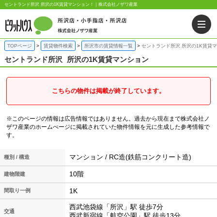
セントランド所沢 所沢の1K賃貸マンション！｜株式会社ノザワ産業
TOPページ
賃貸物件検索
所沢市の賃貸情報一覧
セントランド所沢 所沢の1K賃貸
セントランド所沢
所沢の1K賃貸マンション
こちらの物件は掲載が終了しています。
※このページの情報は広告情報ではありません。過去から現在まで株式会社ノ
ザワ産業のホームぺージに掲載されていた物件情報を元に生成した参考情報で
す。
マンション / RC造(鉄筋コンクリート造)
種別 / 構造
10階
建物階建
1K
間取り一例
西武池袋線「所沢」駅 徒歩7分
交通
西武新宿線「航空公園」駅 徒歩13分