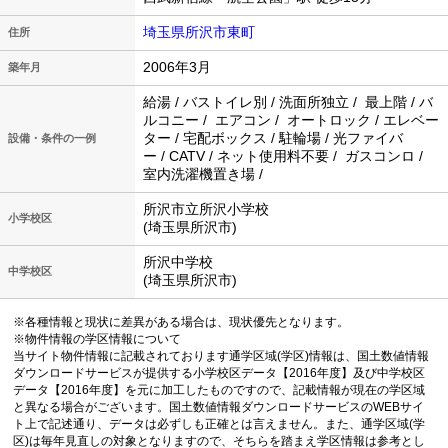
埼玉県所沢市東町
住所
2006年3月
築年月
給湯 / バストイレ別 / 洗面所独立 / 最上階 / バ
ルコニー / エアコン / オートロック / エレベー
ター / 宅配ボックス / 駐輪場 / 光ファイバ
設備・条件の一例
ー / CATV / ネット使用料不要 / ガスコンロ /
室内洗濯機置き場 /
所沢市立所沢小学校
小学校区
(埼玉県所沢市)
所沢中学校
中学校区
(埼玉県所沢市)
※各種情報と現状に差異がある場合は、現状優先となります。
※物件情報の学区情報について
当サイト物件情報に記載されております通学区域(学区)情報は、国土数値情報
ダウンロードサービスが提供する小学校区データ【2016年度】及び中学校区
データ【2016年度】を元に加工したものですので、記載情報が現在の学区域
と異なる場合がございます。国土数値情報ダウンロードサービスのWEBサイ
ト上で記述通り、データは必ずしも正確とは言えません。また、通学区域(学
区)は毎年見直しの対象となりますので、そちらを踏まえ学区情報は参考とし