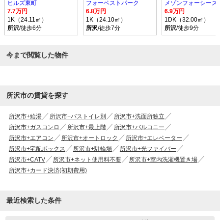
ヒルズ東町
フォーベストパーク
メゾンフォーシーズ
7.7万円
6.8万円
6.9万円
1K（24.11㎡）
1K（24.10㎡）
1DK（32.00㎡）
所沢
/徒歩6分
所沢
/徒歩7分
所沢
/徒歩9分
今まで閲覧した物件
所沢市の賃貸を探す
所沢市+給湯
所沢市+バストイレ別
所沢市+洗面所独立
所沢市+ガスコンロ
所沢市+最上階
所沢市+バルコニー
所沢市+エアコン
所沢市+オートロック
所沢市+エレベーター
所沢市+宅配ボックス
所沢市+駐輪場
所沢市+光ファイバー
所沢市+CATV
所沢市+ネット使用料不要
所沢市+室内洗濯機置き場
所沢市+カード決済(初期費用)
最近検索した条件