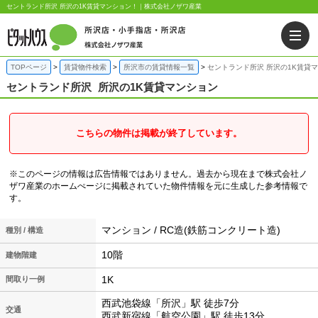
セントランド所沢 所沢の1K賃貸マンション！｜株式会社ノザワ産業
TOPページ
賃貸物件検索
所沢市の賃貸情報一覧
セントランド所沢 所沢の1K賃貸
セントランド所沢
所沢の1K賃貸マンション
こちらの物件は掲載が終了しています。
※このページの情報は広告情報ではありません。過去から現在まで株式会社ノ
ザワ産業のホームぺージに掲載されていた物件情報を元に生成した参考情報で
す。
マンション / RC造(鉄筋コンクリート造)
種別 / 構造
10階
建物階建
1K
間取り一例
西武池袋線「所沢」駅 徒歩7分
交通
西武新宿線「航空公園」駅 徒歩13分