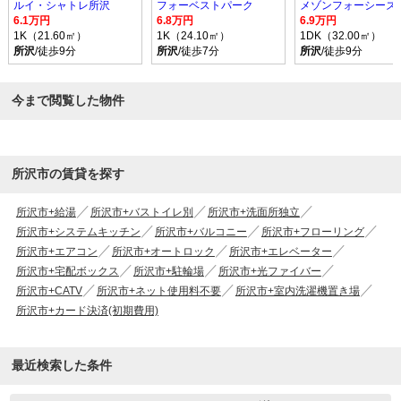
ルイ・シャトレ所沢
フォーベストパーク
メゾンフォーシーズ
6.1万円
6.8万円
6.9万円
1K（21.60㎡）
1K（24.10㎡）
1DK（32.00㎡）
所沢
/徒歩9分
所沢
/徒歩7分
所沢
/徒歩9分
今まで閲覧した物件
所沢市の賃貸を探す
所沢市+給湯
所沢市+バストイレ別
所沢市+洗面所独立
所沢市+システムキッチン
所沢市+バルコニー
所沢市+フローリング
所沢市+エアコン
所沢市+オートロック
所沢市+エレベーター
所沢市+宅配ボックス
所沢市+駐輪場
所沢市+光ファイバー
所沢市+CATV
所沢市+ネット使用料不要
所沢市+室内洗濯機置き場
所沢市+カード決済(初期費用)
最近検索した条件