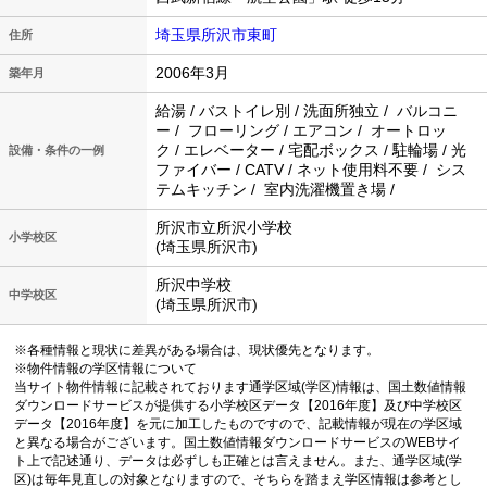
埼玉県所沢市東町
住所
2006年3月
築年月
給湯 / バストイレ別 / 洗面所独立 / バルコニ
ー / フローリング / エアコン / オートロッ
ク / エレベーター / 宅配ボックス / 駐輪場 / 光
設備・条件の一例
ファイバー / CATV / ネット使用料不要 / シス
テムキッチン / 室内洗濯機置き場 /
所沢市立所沢小学校
小学校区
(埼玉県所沢市)
所沢中学校
中学校区
(埼玉県所沢市)
※各種情報と現状に差異がある場合は、現状優先となります。
※物件情報の学区情報について
当サイト物件情報に記載されております通学区域(学区)情報は、国土数値情報
ダウンロードサービスが提供する小学校区データ【2016年度】及び中学校区
データ【2016年度】を元に加工したものですので、記載情報が現在の学区域
と異なる場合がございます。国土数値情報ダウンロードサービスのWEBサイ
ト上で記述通り、データは必ずしも正確とは言えません。また、通学区域(学
区)は毎年見直しの対象となりますので、そちらを踏まえ学区情報は参考とし