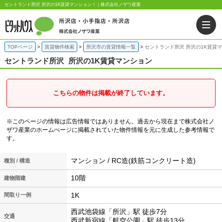
セントランド所沢 所沢の1K賃貸マンション！｜株式会社ノザワ産業
TOPページ
賃貸物件検索
所沢市の賃貸情報一覧
セントランド所沢 所沢の1K賃貸
セントランド所沢
所沢の1K賃貸マンション
こちらの物件は掲載が終了しています。
※このページの情報は広告情報ではありません。過去から現在まで株式会社ノ
ザワ産業のホームぺージに掲載されていた物件情報を元に生成した参考情報で
す。
マンション / RC造(鉄筋コンクリート造)
種別 / 構造
10階
建物階建
1K
間取り一例
西武池袋線「所沢」駅 徒歩7分
交通
西武新宿線「航空公園」駅 徒歩13分