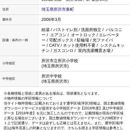
埼玉県所沢市東町
住所
2006年3月
築年月
給湯 / バストイレ別 / 洗面所独立 / バルコニ
ー / エアコン / オートロック / エレベータ
ー / 宅配ボックス / 駐輪場 / 光ファイバ
設備・条件の一例
ー / CATV / ネット使用料不要 / システムキッ
チン / ガスコンロ / 室内洗濯機置き場 /
所沢市立所沢小学校
小学校区
(埼玉県所沢市)
所沢中学校
中学校区
(埼玉県所沢市)
※各種情報と現状に差異がある場合は、現状優先となります。
※物件情報の学区情報について
当サイト物件情報に記載されております通学区域(学区)情報は、国土数値情報
ダウンロードサービスが提供する小学校区データ【2016年度】及び中学校区
データ【2016年度】を元に加工したものですので、記載情報が現在の学区域
と異なる場合がございます。国土数値情報ダウンロードサービスのWEBサイ
ト上で記述通り、データは必ずしも正確とは言えません。また、通学区域(学
区)は毎年見直しの対象となりますので、そちらを踏まえ学区情報は参考とし