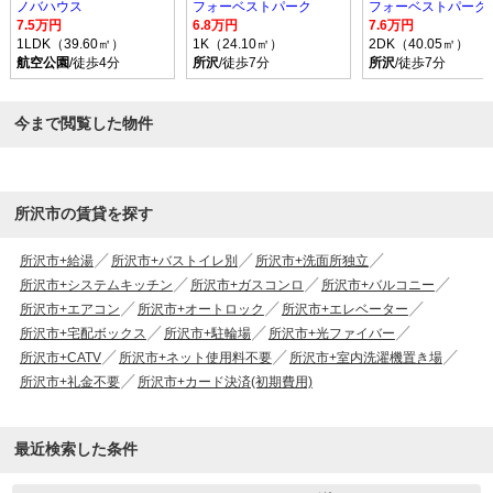
ノバハウス
フォーベストパーク
フォーベストパーク
7.5万円
6.8万円
7.6万円
1LDK（39.60㎡）
1K（24.10㎡）
2DK（40.05㎡）
航空公園
/徒歩4分
所沢
/徒歩7分
所沢
/徒歩7分
今まで閲覧した物件
所沢市の賃貸を探す
所沢市+給湯
所沢市+バストイレ別
所沢市+洗面所独立
所沢市+システムキッチン
所沢市+ガスコンロ
所沢市+バルコニー
所沢市+エアコン
所沢市+オートロック
所沢市+エレベーター
所沢市+宅配ボックス
所沢市+駐輪場
所沢市+光ファイバー
所沢市+CATV
所沢市+ネット使用料不要
所沢市+室内洗濯機置き場
所沢市+礼金不要
所沢市+カード決済(初期費用)
最近検索した条件