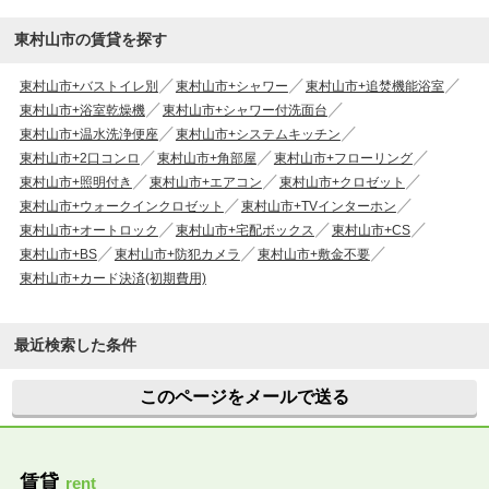
東村山市の賃貸を探す
東村山市+バストイレ別
東村山市+シャワー
東村山市+追焚機能浴室
東村山市+浴室乾燥機
東村山市+シャワー付洗面台
東村山市+温水洗浄便座
東村山市+システムキッチン
東村山市+2口コンロ
東村山市+角部屋
東村山市+フローリング
東村山市+照明付き
東村山市+エアコン
東村山市+クロゼット
東村山市+ウォークインクロゼット
東村山市+TVインターホン
東村山市+オートロック
東村山市+宅配ボックス
東村山市+CS
東村山市+BS
東村山市+防犯カメラ
東村山市+敷金不要
東村山市+カード決済(初期費用)
最近検索した条件
このページをメールで送る
賃貸
rent