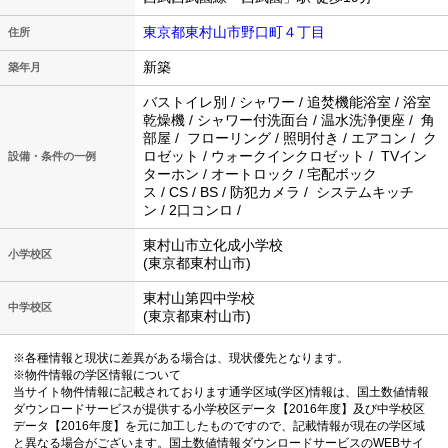
東京都東村山市野口町４丁目
住所
新築
築年月
バストイレ別 / シャワー / 追焚機能浴室 / 浴室
乾燥機 / シャワー付洗面台 / 温水洗浄便座 / 角
部屋 / フローリング / 照明付き / エアコン / ク
ロゼット / ウォークインクロゼット / TVイン
設備・条件の一例
ターホン / オートロック / 宅配ボック
ス / CS / BS / 防犯カメラ / システムキッチ
ン / 2口コンロ /
東村山市立化成小学校
小学校区
(東京都東村山市)
東村山第四中学校
中学校区
(東京都東村山市)
※各種情報と現状に差異がある場合は、現状優先となります。
※物件情報の学区情報について
当サイト物件情報に記載されております通学区域(学区)情報は、国土数値情報
ダウンロードサービスが提供する小学校区データ【2016年度】及び中学校区
データ【2016年度】を元に加工したものですので、記載情報が現在の学区域
と異なる場合がございます。国土数値情報ダウンロードサービスのWEBサイ