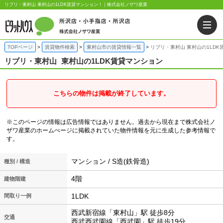
リブリ・東村山 東村山の1LDK賃貸マンション！｜株式会社ノザワ産業
TOPページ
賃貸物件検索
東村山市の賃貸情報一覧
リブリ・東村山 東村山の1LDK
リブリ・東村山
東村山の1LDK賃貸マンション
こちらの物件は掲載が終了しています。
※このページの情報は広告情報ではありません。過去から現在まで株式会社ノ
ザワ産業のホームぺージに掲載されていた物件情報を元に生成した参考情報で
す。
マンション / S造(鉄骨造)
種別 / 構造
4階
建物階建
1LDK
間取り一例
西武新宿線「東村山」駅 徒歩8分
交通
西武西武園線「西武園」駅 徒歩19分