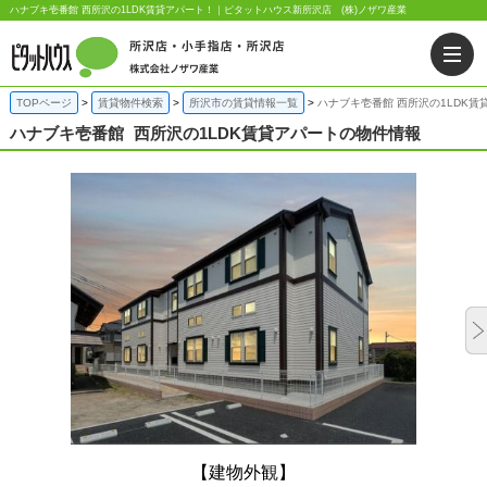
ハナブキ壱番館 西所沢の1LDK賃貸アパート！｜ピタットハウス新所沢店 (株)ノザワ産業
TOPページ
賃貸物件検索
所沢市の賃貸情報一覧
ハナブキ壱番館 西所沢の1LDK賃
ハナブキ壱番館
西所沢の1LDK賃貸アパートの物件情報
【建物外観】