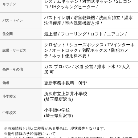
システムキッチン / 対面式キッチン / 2口コン
キッチン
ロ / IHクッキングヒーター /
バストイレ別 / 浴室乾燥機 / 洗面所独立 / 温水
バス・トイレ
洗浄便座 / 室内洗濯機置き場 /
最上階 / フローリング / ロフト / エアコン /
住空間
クロゼット / シューズボックス / TVインターホ
ン / オートロック / 宅配ボックス / 防犯カメ
設備・サービス
ラ / ネット使用料不要 /
ガス:プロパン / 水道:公営 / 排水:下水 / 2人入
条件・その他
居:可
更新事務手数料 0円*
備考
所沢市立上新井小学校
小学校区
(埼玉県所沢市)
小手指中学校
中学校区
(埼玉県所沢市)
※各種情報と現状に差異がある場合は、現状優先となります。
※物件情報の学区情報について