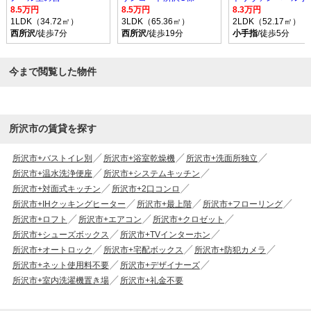
8.5万円
8.5万円
8.3万円
1LDK（34.72㎡）
3LDK（65.36㎡）
2LDK（52.17㎡）
西所沢
/徒歩7分
西所沢
/徒歩19分
小手指
/徒歩5分
今まで閲覧した物件
所沢市の賃貸を探す
所沢市+バストイレ別
所沢市+浴室乾燥機
所沢市+洗面所独立
所沢市+温水洗浄便座
所沢市+システムキッチン
所沢市+対面式キッチン
所沢市+2口コンロ
所沢市+IHクッキングヒーター
所沢市+最上階
所沢市+フローリング
所沢市+ロフト
所沢市+エアコン
所沢市+クロゼット
所沢市+シューズボックス
所沢市+TVインターホン
所沢市+オートロック
所沢市+宅配ボックス
所沢市+防犯カメラ
所沢市+ネット使用料不要
所沢市+デザイナーズ
所沢市+室内洗濯機置き場
所沢市+礼金不要