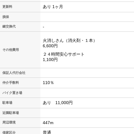
あり 1ヶ月
更新料
損保
-
鍵交換代
火消しさん（消火剤・１本）
6,600円
その他費用
２４時間安心サポート
1,100円
保証人代行会社
110％
仲介手数料
バイク置き場
あり 11,000円
駐車場
近隣駐車場
447m
周辺環境
普通
借家区分