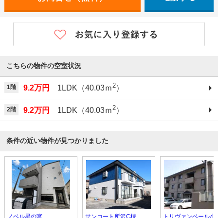
こちらの物件の空室状況
2
1階
9.2万円
1LDK（40.03ｍ
）
2
2階
9.2万円
1LDK（40.03ｍ
）
条件の近い物件が見つかりました
ノベル星の宮
サンコート所沢C棟
トリヴァンベール小