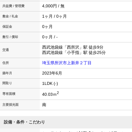
4,000円 / 無
共益費 / 管理費
1ヶ月 / 0ヶ月
敷金 / 礼金
0ヶ月
保証金
0ヶ月 / -
敷引 / 償却
西武池袋線「西所沢」駅 徒歩9分
交通
西武池袋線「小手指」駅 徒歩25分
埼玉県所沢市上新井２丁目
住所
2023年6月
築年月
1LDK (-)
間取り
2
40.03ｍ
専有面積
南
主要採光面
設備・条件・こだわり