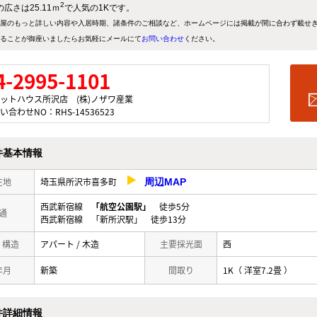
2
広さは25.11ｍ
で人気の1Kです。
屋のもっと詳しい内容や入居時期、諸条件のご相談など、ホームページには掲載が間に合わず載せ
ることが御座いましたらお気軽にメールにて
お問い合わせ
ください。
4-2995-1101
ットハウス所沢店 (株)ノザワ産業
い合わせNO：RHS-14536523
件基本情報
在地
埼玉県所沢市喜多町
周辺MAP
西武新宿線
「航空公園駅」
徒歩5分
通
西武新宿線 「新所沢駅」 徒歩13分
/ 構造
アパート / 木造
主要採光面
西
年月
新築
間取り
1K（ 洋室7.2畳 ）
件詳細情報