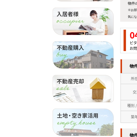
物件の
※お部
気にな
0
ピタ
お問
物
所
交
種別 
築
物