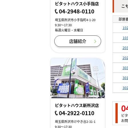
ピタットハウス小手指店
こ
04-2948-0110
部屋
埼玉県所沢市小手指町4-1-20
9:30～17:30
10
毎週火曜日・水曜日
10
店舗紹介
20
20
30
30
30
0
ピタットハウス新所沢店
04-2922-0110
ピタ
お問
埼玉県所沢市けやき台2-31-1
9:30～17:30