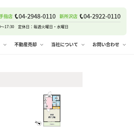
04-2948-0110
04-2922-0110
手指店
新所沢店
戸建て
諸費用
人情報保護方針
その他の問合せ
仲介と買取の違い
賃貸vs持ち家
0～17:30 定休日：毎週火曜日・水曜日
不動産売却
当社について
お問い合わせ
戸建て
諸費用
人情報保護方針
無料賃料査定
その他の問合せ
仲介と買取の違い
賃貸vs持ち家
採用情報
無料売却査定