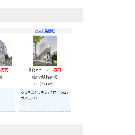
カスミ美原町
85万円
6万円
賃貸アパート
分
新所沢駅 徒歩9分
）
1K（20.11㎡）
システムキッチン / ２口コンロ /
ガスコンロ