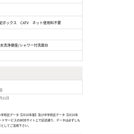
配ボックス
CATV
ネット使用料不要
温水洗浄便座/シャワー付洗面台
()
月21日
校区データ【2016年度】及び中学校区データ【2016年
ードサービスのWEBサイト上で記述通り、データは必ずしも
考としてご活用下さい。