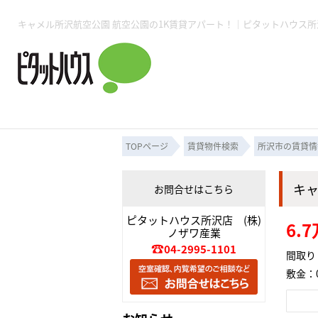
所沢賃貸TOP
賃貸管理業務
入居者様用ページTOP
売買物件一覧
無料売却査定
会社概要
ご来店予約
スタッフ紹介
お住まいの解約手続き
土地・空き家活用
購入時の諸費用
仲介手数料について
物件検索フォーム
入居中のマ
必要な書類
売却の流れ
月極駐車場
ピタットハウス所沢店
事業用物件
ピタットハ
TOPページ
賃貸物件検索
所沢市の賃貸情
キ
お問合せはこちら
所沢賃貸TOP
賃貸管理業務
入居者様用ページTOP
売買物件一覧
無料売却査定
会社概要
ご来店予約
スタッフ紹介
お住まいの解約手続き
土地・空き家活用
購入時の諸費用
仲介手数料について
物件検索フォーム
入居中のマ
ピタットハウス所沢店 (株)
6.
ノザワ産業
必要な書類
売却の流れ
04-2995-1101
間取り：
敷金：0
月極駐車場
ピタットハウス所沢店
事業用物件
ピタットハ