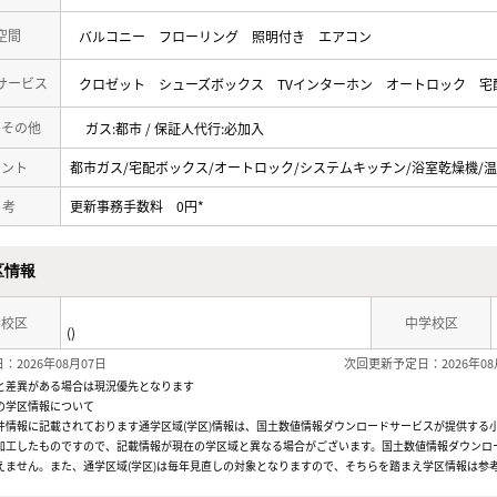
空間
バルコニー
フローリング
照明付き
エアコン
サービス
クロゼット
シューズボックス
TVインターホン
オートロック
宅
・その他
ガス:都市 / 保証人代行:必加入
メント
都市ガス/宅配ボックス/オートロック/システムキッチン/浴室乾燥機/
 考
更新事務手数料 0円*
区情報
学校区
中学校区
()
：2026年08月07日
次回更新予定日：2026年08
と差異がある場合は現況優先となります
の学区情報について
件情報に記載されております通学区域(学区)情報は、国土数値情報ダウンロードサービスが提供する小学
加工したものですので、記載情報が現在の学区域と異なる場合がございます。国土数値情報ダウンロ
えません。また、通学区域(学区)は毎年見直しの対象となりますので、そちらを踏まえ学区情報は参