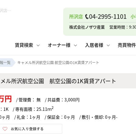
キャメル所沢航空公園 航空公園の1K賃貸アパート！｜ピタットハウス所沢店 (株)ノザワ産業
04-2995-1101
所沢店
小
ナー
お知らせ
購入までの流れ
管理物件一覧
お気に入り
業者の選び方
その他の問合せ
住まいのトラブルQ&A
お客様の声
閲覧履歴
管理のご依頼
よくある質問
媒介契約の種類
スタッフブログ
お住まいの解約手続き
保存した検索条件
マンションVS
売却時の
個
株式会社ノザワ産業
営業時間：9:3
高く売るポイント
よくある質問
相続
賃貸検索
オーナー様
入居者様
売買物件
ウス小手指店
コンテナ
ピタットハウス新所沢店
報一覧
キャメル所沢航空公園 航空公園の1K賃貸アパート
ャメル所沢航空公園 航空公園の1K賃貸アパート
ナー
お知らせ
購入までの流れ
空き家管理
お気に入り
業者の選び方
その他の問合せ
住まいのトラブルQ&A
お客様の声
管理物件一覧
閲覧履歴
よくある質問
媒介契約の種類
スタッフブログ
お住まいの解約手続き
保存した検索条件
管理のご依頼
マンションVS
売却時の
個
7万円
/ 管理費： 無 / 共益費：3,000円
高く売るポイント
よくある質問
相続
2
1K / 専有面積：25.11ｍ
ヶ月 / 礼金：1ヶ月 / 保証金：0ヶ月 / 敷引・償却: 0ヶ月-
ウス小手指店
コンテナ
ピタットハウス新所沢店