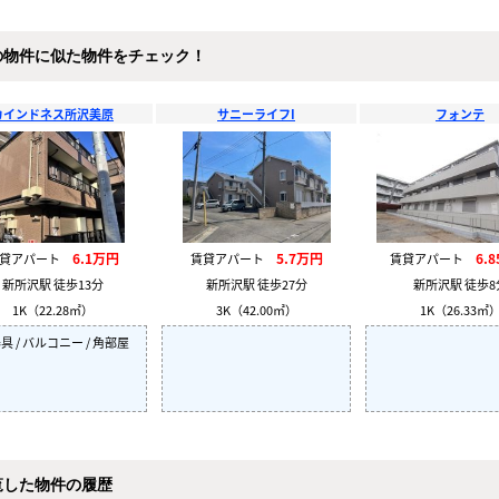
の物件に似た物件をチェック！
カインドネス所沢美原
サニーライフI
フォンテ
6.1万円
5.7万円
6.
賃貸アパート
賃貸アパート
賃貸アパート
新所沢駅 徒歩13分
新所沢駅 徒歩27分
新所沢駅 徒歩8
1K（22.28㎡）
3K（42.00㎡）
1K（26.33㎡
具 / バルコニー / 角部屋
覧した物件の履歴