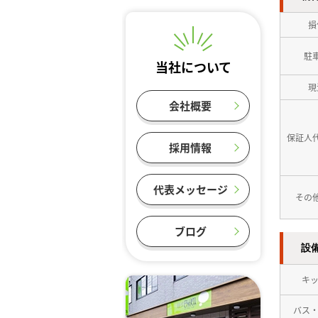
損
駐
当社について
現
会社概要
保証人
採用情報
代表メッセージ
その
ブログ
設
キ
バス