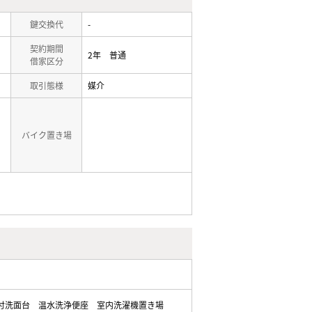
鍵交換代
-
契約期間
2年 普通
借家区分
取引態様
媒介
バイク置き場
付洗面台
温水洗浄便座
室内洗濯機置き場