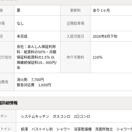
保
要
更新料
あり 1ヶ月
車場
なし
近隣駐車場
況
未完成
入居可能日
2026年8月下旬
会社：あんしん保証利用
料：総賃料の50％・月額
代行会社
保証料総賃料の1.5％ 以
仲介手数料
110％
降継続保証料10，000円/
年
消火剤
7,700円
他費用
緊急対応費
1,650円
備詳細情報
ッチン
システムキッチン
ガスコンロ
2口コンロ
・トイレ
給湯
バストイレ別
シャワー
浴室乾燥機
洗面所独立
シャワー