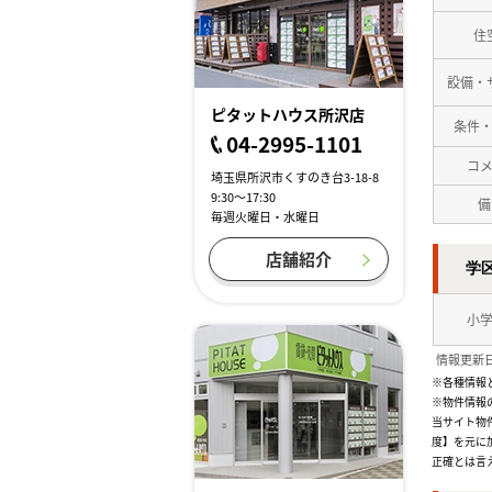
住
設備・
ピタットハウス所沢店
条件
04-2995-1101
コ
埼玉県所沢市くすのき台3-18-8
9:30～17:30
備
毎週火曜日・水曜日
店舗紹介
学
小
情報更新日
※各種情報
※物件情報
当サイト物
度】を元に
正確とは言