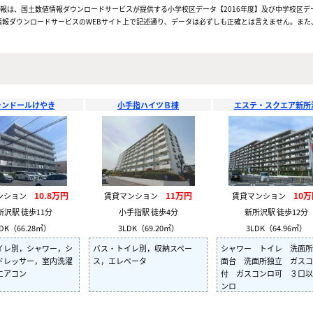
情報は、国土数値情報ダウンロードサービスが提供する小学校区データ【2016年度】及び中学校区デ
報ダウンロードサービスのWEBサイト上で記述通り、データは必ずしも正確とは言えません。また、
ランドールけやき
小手指ハイツＢ棟
エステ・スクエア新所
10.8万円
11万円
10
ンション
賃貸マンション
賃貸マンション
所沢駅 徒歩11分
小手指駅 徒歩4分
新所沢駅 徒歩12分
DK（66.28㎡）
3LDK（69.20㎡）
3LDK（64.96㎡）
イレ別，シャワー，シ
バス・トイレ別，収納スペー
シャワー トイレ 洗面所
ドレッサー，室内洗濯
ス，エレベータ
面台 洗面所独立 ガスコ
エアコン
付 ガスコンロ可 ３口以
ンロ