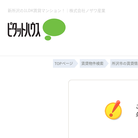
新所沢の1LDK賃貸マンション！｜株式会社ノザワ産業
所沢賃貸TOP
賃貸管理業務
入居者様用ページTOP
売買物件一覧
無料売却査定
会社概要
ご来店予約
スタッフ紹介
お住まいの解約手続き
土地・空き家活用
購入時の諸費用
仲介手数料について
物件検索フォーム
入居中のマ
必要な書類
売却の流れ
月極駐車場
ピタットハウス所沢店
事業用物件
ピタットハ
TOPページ
賃貸物件検索
所沢市の賃貸情
所沢賃貸TOP
賃貸管理業務
入居者様用ページTOP
売買物件一覧
無料売却査定
会社概要
ご来店予約
スタッフ紹介
お住まいの解約手続き
土地・空き家活用
購入時の諸費用
仲介手数料について
物件検索フォーム
入居中のマ
必要な書類
売却の流れ
月極駐車場
ピタットハウス所沢店
事業用物件
ピタットハ