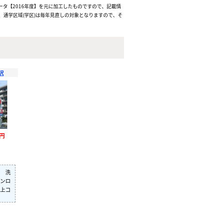
ータ【2016年度】を元に加工したものですので、記載情
通学区域(学区)は毎年見直しの対象となりますので、そ
沢
万円
 洗
ンロ
上コ