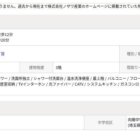
りません。過去から現在まで株式会社ノザワ産業のホームぺージに掲載されていた
歩12分
20分
丁目
種別 /
建物階建
3階
間取り
ャワー / 洗面所独立 / シャワー付洗面台 / 温水洗浄便座 / 最上階 / バルコニー / フロ
全居室収納 / TVインターホン / 光ファイバー / CATV / システムキッチン / ガスコン
向陽中
中学校区
(埼玉