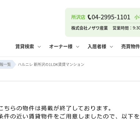
04-2995-1101
所沢店
小
ナー
お知らせ
購入までの流れ
管理物件一覧
お気に入り
業者の選び方
その他の問合せ
住まいのトラブルQ&A
お客様の声
閲覧履歴
管理のご依頼
よくある質問
媒介契約の種類
スタッフブログ
お住まいの解約手続き
保存した検索条件
マンションVS
売却時の
個
株式会社ノザワ産業
営業時間：9:3
高く売るポイント
よくある質問
相続
賃貸検索
オーナー様
入居者様
売買物件
ウス小手指店
コンテナ
ピタットハウス新所沢店
報一覧
ハルニレ 新所沢の1LDK賃貸マンション
ナー
お知らせ
購入までの流れ
空き家管理
お気に入り
業者の選び方
その他の問合せ
住まいのトラブルQ&A
お客様の声
管理物件一覧
閲覧履歴
よくある質問
媒介契約の種類
スタッフブログ
お住まいの解約手続き
保存した検索条件
管理のご依頼
マンションVS
売却時の
個
高く売るポイント
よくある質問
相続
ウス小手指店
コンテナ
ピタットハウス新所沢店