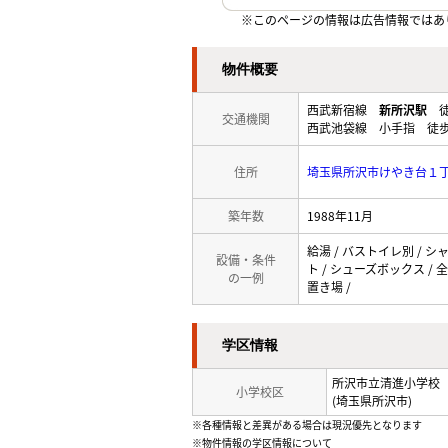
※このページの情報は広告情報ではあ
物件概要
西武新宿線
新所沢駅
徒
交通機関
西武池袋線 小手指 徒歩
住所
埼玉県所沢市けやき台１
築年数
1988年11月
給湯 / バストイレ別 / シ
設備・条件
ト / シューズボックス / 
の一例
置き場 /
学区情報
所沢市立清進小学校
小学校区
(埼玉県所沢市)
※各種情報と差異がある場合は現況優先となります
※物件情報の学区情報について