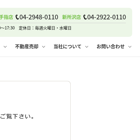
04-2948-0110
04-2922-0110
手指店
新所沢店
戸建て
諸費用
人情報保護方針
その他の問合せ
仲介と買取の違い
賃貸vs持ち家
0～17:30 定休日：毎週火曜日・水曜日
不動産売却
当社について
お問い合わせ
戸建て
諸費用
人情報保護方針
無料賃料査定
その他の問合せ
仲介と買取の違い
賃貸vs持ち家
採用情報
無料売却査定