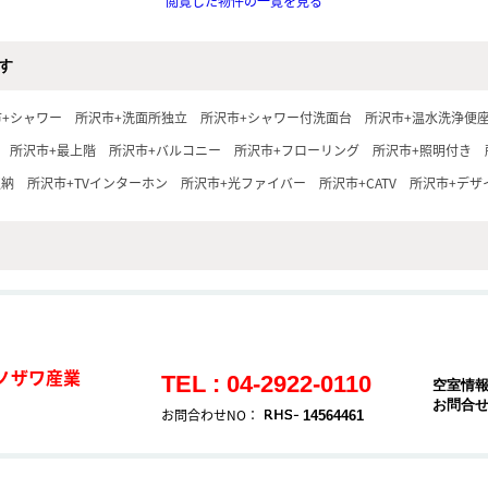
閲覧した物件の一覧を見る
す
市+シャワー
所沢市+洗面所独立
所沢市+シャワー付洗面台
所沢市+温水洗浄便
所沢市+最上階
所沢市+バルコニー
所沢市+フローリング
所沢市+照明付き
収納
所沢市+TVインターホン
所沢市+光ファイバー
所沢市+CATV
所沢市+デザ
ノザワ産業
TEL : 04-2922-0110
空室情
お問合
お問合わせNO：
14564461