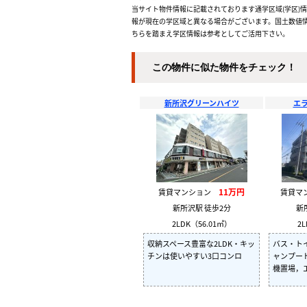
当サイト物件情報に記載されております通学区域(学区)
報が現在の学区域と異なる場合がございます。国土数値情
ちらを踏まえ学区情報は参考としてご活用下さい。
この物件に似た物件をチェック！
新所沢グリーンハイツ
エ
11万円
賃貸マンション
賃貸マ
新所沢駅 徒歩2分
新
2LDK（56.01㎡）
2L
収納スペース豊富な2LDK・キッ
バス・ト
チンは使いやすい3口コンロ
ャンプー
機置場，