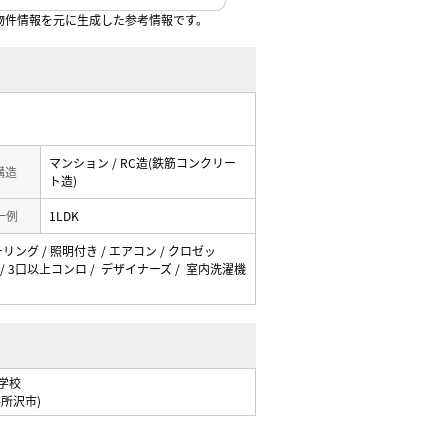
物件情報を元に生成した参考情報です。
マンション / RC造(鉄筋コンクリー
 構造
ト造)
一例
1LDK
ーリング / 照明付き / エアコン / クロゼッ
ロ / 3口以上コンロ / デザイナーズ / 室内洗濯機
学校
県所沢市)