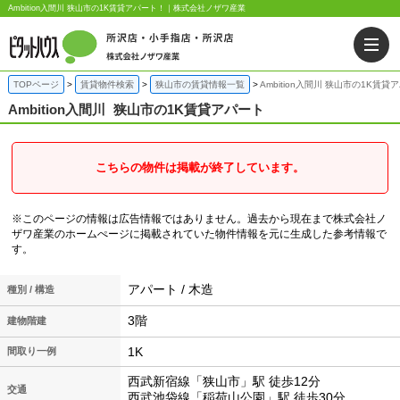
Ambition入間川 狭山市の1K賃貸アパート！｜株式会社ノザワ産業
TOPページ
賃貸物件検索
狭山市の賃貸情報一覧
Ambition入間川 狭山市の1K賃貸
Ambition入間川
狭山市の1K賃貸アパート
こちらの物件は掲載が終了しています。
※このページの情報は広告情報ではありません。過去から現在まで株式会社ノ
ザワ産業のホームぺージに掲載されていた物件情報を元に生成した参考情報で
す。
アパート / 木造
種別 / 構造
3階
建物階建
1K
間取り一例
西武新宿線「狭山市」駅 徒歩12分
交通
西武池袋線「稲荷山公園」駅 徒歩30分