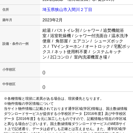
埼玉県狭山市入間川２丁目
住所
2023年2月
築年月
給湯 / バストイレ別 / シャワー / 追焚機能浴
室 / 浴室乾燥機 / シャワー付洗面台 / 温水洗浄
便座 / 角部屋 / エアコン / シューズボック
設備・条件の一例
ス / TVインターホン / オートロック / 宅配ボッ
クス / ネット使用料不要 / システムキッチ
ン / 2口コンロ / 室内洗濯機置き場 /
小学校区
()
中学校区
()
※各種情報と現状に差異がある場合は、現状優先となります。
※物件情報の学区情報について
当サイト物件情報に記載されております通学区域(学区)情報は、国土数値情報
ダウンロードサービスが提供する小学校区データ【2016年度】及び中学校区
データ【2016年度】を元に加工したものですので、記載情報が現在の学区域
と異なる場合がございます。国土数値情報ダウンロードサービスのWEBサイ
ト上で記述通り、データは必ずしも正確とは言えません。また、通学区域(学