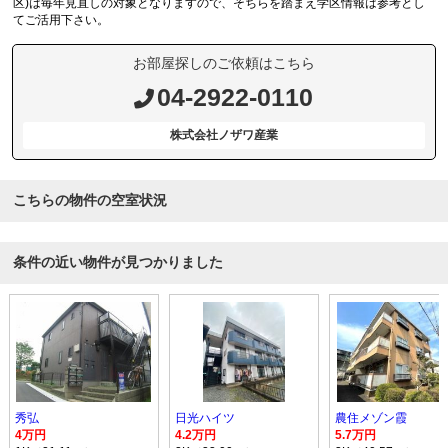
区)は毎年見直しの対象となりますので、そちらを踏まえ学区情報は参考とし
てご活用下さい。
お部屋探しのご依頼はこちら
04-2922-0110
株式会社ノザワ産業
こちらの物件の空室状況
条件の近い物件が見つかりました
秀弘
日光ハイツ
農住メゾン霞
4万円
4.2万円
5.7万円