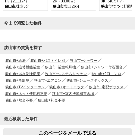
1K（21.11㎡）
2K（33.00㎡）
3K（40.57㎡）
狭山市
/徒歩5分
狭山市
/徒歩26分
狭山市
/つつじ野団
今まで閲覧した物件
狭山市の賃貸を探す
狭山市+給湯
狭山市+バストイレ別
狭山市+シャワー
狭山市+追焚機能浴室
狭山市+浴室乾燥機
狭山市+シャワー付洗面台
狭山市+温水洗浄便座
狭山市+システムキッチン
狭山市+2口コンロ
狭山市+角部屋
狭山市+エアコン
狭山市+シューズボックス
狭山市+TVインターホン
狭山市+オートロック
狭山市+宅配ボックス
狭山市+ネット使用料不要
狭山市+室内洗濯機置き場
狭山市+敷金不要
狭山市+礼金不要
最近検索した条件
このページをメールで送る