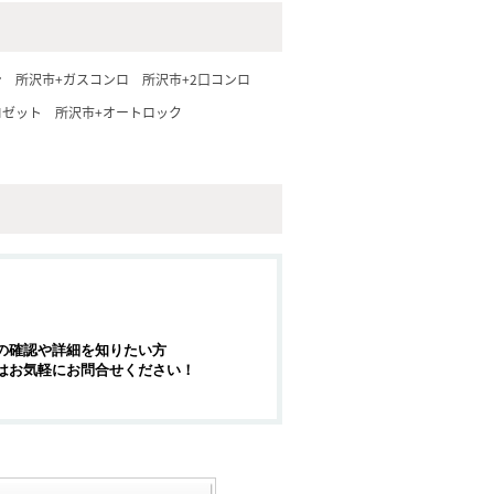
ン
所沢市+ガスコンロ
所沢市+2口コンロ
ロゼット
所沢市+オートロック
の確認や詳細を知りたい方
はお気軽にお問合せください！