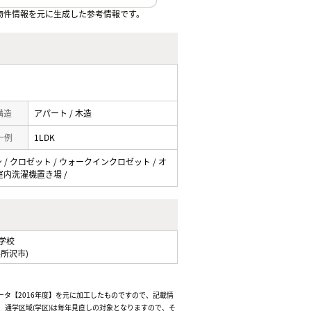
物件情報を元に生成した参考情報です。
 構造
アパート / 木造
一例
1LDK
ン / クロゼット / ウォークインクロゼット / オ
/ 室内洗濯機置き場 /
学校
県所沢市)
ータ【2016年度】を元に加工したものですので、記載情
通学区域(学区)は毎年見直しの対象となりますので、そ