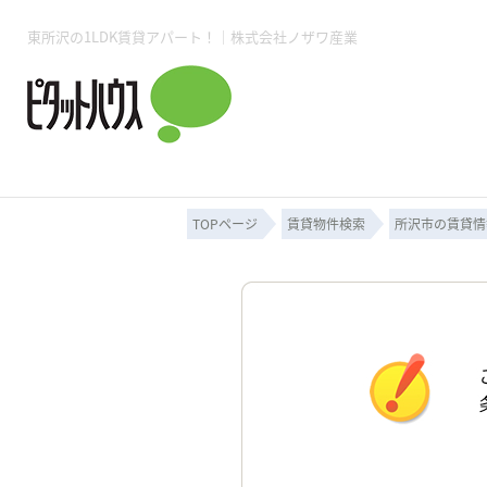
東所沢の1LDK賃貸アパート！｜株式会社ノザワ産業
所沢賃貸TOP
賃貸管理業務
入居者様用ページTOP
売買物件一覧
無料売却査定
会社概要
ご来店予約
スタッフ紹介
お住まいの解約手続き
土地・空き家活用
購入時の諸費用
仲介手数料について
物件検索フォーム
入居中のマ
必要な書類
売却の流れ
月極駐車場
ピタットハウス所沢店
事業用物件
ピタットハ
TOPページ
賃貸物件検索
所沢市の賃貸情
所沢賃貸TOP
賃貸管理業務
入居者様用ページTOP
売買物件一覧
無料売却査定
会社概要
ご来店予約
スタッフ紹介
お住まいの解約手続き
土地・空き家活用
購入時の諸費用
仲介手数料について
物件検索フォーム
入居中のマ
必要な書類
売却の流れ
月極駐車場
ピタットハウス所沢店
事業用物件
ピタットハ