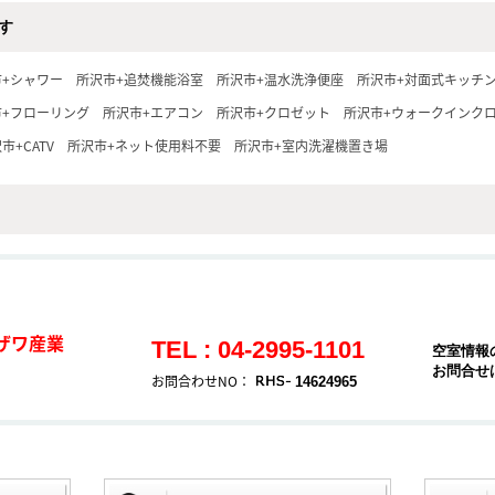
す
市+シャワー
所沢市+追焚機能浴室
所沢市+温水洗浄便座
所沢市+対面式キッチ
市+フローリング
所沢市+エアコン
所沢市+クロゼット
所沢市+ウォークインク
市+CATV
所沢市+ネット使用料不要
所沢市+室内洗濯機置き場
ザワ産業
TEL : 04-2995-1101
空室情報
お問合せ
お問合わせNO：
14624965