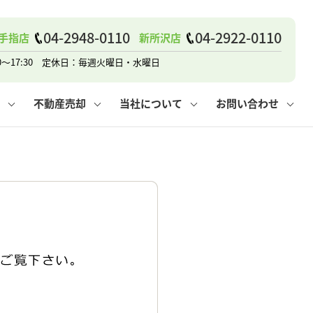
04-2948-0110
04-2922-0110
手指店
新所沢店
戸建て
諸費用
人情報保護方針
その他の問合せ
仲介と買取の違い
賃貸vs持ち家
0～17:30 定休日：毎週火曜日・水曜日
不動産売却
当社について
お問い合わせ
戸建て
諸費用
人情報保護方針
無料賃料査定
その他の問合せ
仲介と買取の違い
賃貸vs持ち家
採用情報
無料売却査定