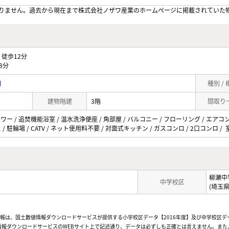
りません。過去から現在まで株式会社ノザワ産業のホームぺージに掲載されていた
徒歩12分
8分
目
種別 /
建物階建
3階
間取り
ャワー / 追焚機能浴室 / 温水洗浄便座 / 角部屋 / バルコニー / フローリング / エアコ
/ 駐輪場 / CATV / ネット使用料不要 / 対面式キッチン / ガスコンロ / 2口コンロ 
柳瀬中
中学校区
(埼玉
情報は、国土数値情報ダウンロードサービスが提供する小学校区データ【2016年度】及び中学校区デ
報ダウンロードサービスのWEBサイト上で記述通り、データは必ずしも正確とは言えません。また、