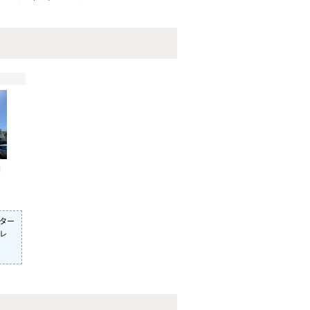
円
ター
レ