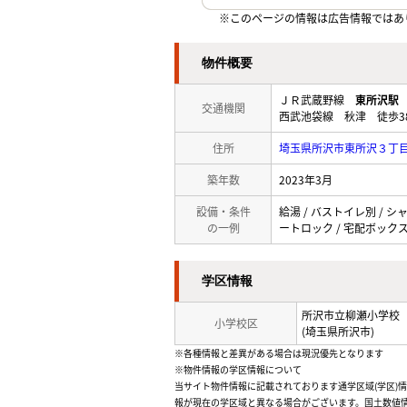
※このページの情報は広告情報ではあ
物件概要
ＪＲ武蔵野線
東所沢駅
交通機関
西武池袋線 秋津 徒歩3
住所
埼玉県所沢市東所沢３丁
築年数
2023年3月
設備・条件
給湯 / バストイレ別 / シ
の一例
ートロック / 宅配ボックス 
学区情報
所沢市立柳瀬小学校
小学校区
(埼玉県所沢市)
※各種情報と差異がある場合は現況優先となります
※物件情報の学区情報について
当サイト物件情報に記載されております通学区域(学区)
報が現在の学区域と異なる場合がございます。国土数値情