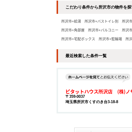
こだわり条件から所沢市の物件を探
所沢市+給湯
所沢市+バストイレ別
所沢
所沢市+角部屋
所沢市+バルコニー
所沢
所沢市+宅配ボックス
所沢市+駐輪場
所沢
最近検索した条件一覧
ピタットハウス所沢店 (株)ノ
〒359-0037
埼玉県所沢市くすのき台3-18-8