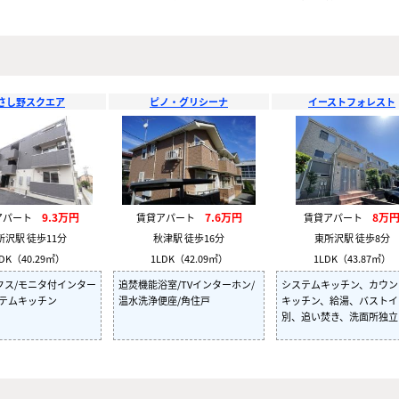
さし野スクエア
ピノ・グリシーナ
イーストフォレスト
9.3万円
7.6万円
8万
アパート
賃貸アパート
賃貸アパート
所沢駅 徒歩11分
秋津駅 徒歩16分
東所沢駅 徒歩8分
DK（40.29㎡）
1LDK（42.09㎡）
1LDK（43.87㎡）
クス/モニタ付インター
追焚機能浴室/TVインターホン/
システムキッチン、カウン
ステムキッチン
温水洗浄便座/角住戸
キッチン、給湯、バストイ
別、追い焚き、洗面所独立