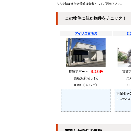
ちらを踏まえ学区情報は参考としてご活用下さい。
この物件に似た物件をチェック！
アイリス東所沢
む
9.2万円
賃貸アパート
賃貸
東所沢駅 徒歩1分
東
1LDK（36.12㎡）
1L
宅配ボッ
ホン/シ
閲覧した物件の履歴