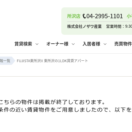
04-2995-1101
所沢店
小
ナー
お知らせ
購入までの流れ
管理物件一覧
お気に入り
業者の選び方
その他の問合せ
住まいのトラブルQ&A
お客様の声
閲覧履歴
管理のご依頼
よくある質問
媒介契約の種類
スタッフブログ
お住まいの解約手続き
保存した検索条件
マンションVS
売却時の
個
株式会社ノザワ産業
営業時間：9:3
高く売るポイント
よくある質問
相続
賃貸検索
オーナー様
入居者様
売買物件
ウス小手指店
コンテナ
ピタットハウス新所沢店
報一覧
FUJISTA東所沢II 東所沢の1LDK賃貸アパート
ナー
お知らせ
購入までの流れ
空き家管理
お気に入り
業者の選び方
その他の問合せ
住まいのトラブルQ&A
お客様の声
管理物件一覧
閲覧履歴
よくある質問
媒介契約の種類
スタッフブログ
お住まいの解約手続き
保存した検索条件
管理のご依頼
マンションVS
売却時の
個
高く売るポイント
よくある質問
相続
ウス小手指店
コンテナ
ピタットハウス新所沢店