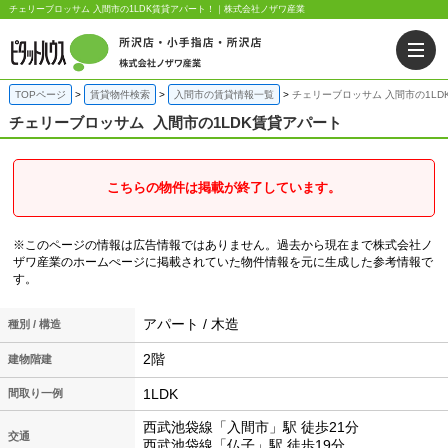
チェリーブロッサム 入間市の1LDK賃貸アパート！｜株式会社ノザワ産業
TOPページ
賃貸物件検索
入間市の賃貸情報一覧
チェリーブロッサム 入間市の1LD
チェリーブロッサム
入間市の1LDK賃貸アパート
こちらの物件は掲載が終了しています。
※このページの情報は広告情報ではありません。過去から現在まで株式会社ノ
ザワ産業のホームぺージに掲載されていた物件情報を元に生成した参考情報で
す。
アパート / 木造
種別 / 構造
2階
建物階建
1LDK
間取り一例
西武池袋線「入間市」駅 徒歩21分
交通
西武池袋線「仏子」駅 徒歩19分