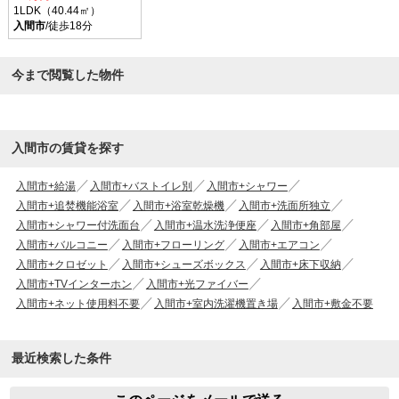
1LDK（40.44㎡）
入間市
/徒歩18分
今まで閲覧した物件
入間市の賃貸を探す
入間市+給湯
入間市+バストイレ別
入間市+シャワー
入間市+追焚機能浴室
入間市+浴室乾燥機
入間市+洗面所独立
入間市+シャワー付洗面台
入間市+温水洗浄便座
入間市+角部屋
入間市+バルコニー
入間市+フローリング
入間市+エアコン
入間市+クロゼット
入間市+シューズボックス
入間市+床下収納
入間市+TVインターホン
入間市+光ファイバー
入間市+ネット使用料不要
入間市+室内洗濯機置き場
入間市+敷金不要
最近検索した条件