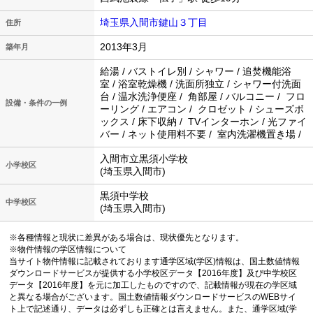
埼玉県入間市鍵山３丁目
住所
2013年3月
築年月
給湯 / バストイレ別 / シャワー / 追焚機能浴
室 / 浴室乾燥機 / 洗面所独立 / シャワー付洗面
台 / 温水洗浄便座 / 角部屋 / バルコニー / フロ
設備・条件の一例
ーリング / エアコン / クロゼット / シューズボ
ックス / 床下収納 / TVインターホン / 光ファイ
バー / ネット使用料不要 / 室内洗濯機置き場 /
入間市立黒須小学校
小学校区
(埼玉県入間市)
黒須中学校
中学校区
(埼玉県入間市)
※各種情報と現状に差異がある場合は、現状優先となります。
※物件情報の学区情報について
当サイト物件情報に記載されております通学区域(学区)情報は、国土数値情報
ダウンロードサービスが提供する小学校区データ【2016年度】及び中学校区
データ【2016年度】を元に加工したものですので、記載情報が現在の学区域
と異なる場合がございます。国土数値情報ダウンロードサービスのWEBサイ
ト上で記述通り、データは必ずしも正確とは言えません。また、通学区域(学