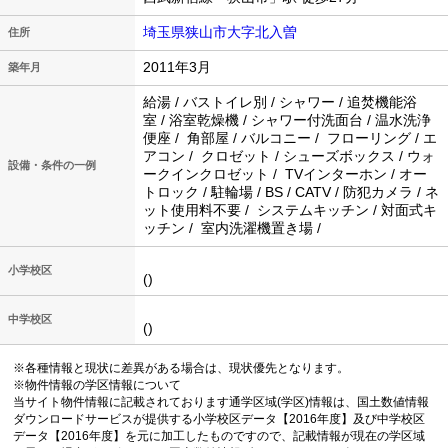
埼玉県狭山市大字北入曽
住所
2011年3月
築年月
給湯 / バストイレ別 / シャワー / 追焚機能浴
室 / 浴室乾燥機 / シャワー付洗面台 / 温水洗浄
便座 / 角部屋 / バルコニー / フローリング / エ
アコン / クロゼット / シューズボックス / ウォ
設備・条件の一例
ークインクロゼット / TVインターホン / オー
トロック / 駐輪場 / BS / CATV / 防犯カメラ / ネ
ット使用料不要 / システムキッチン / 対面式キ
ッチン / 室内洗濯機置き場 /
小学校区
()
中学校区
()
※各種情報と現状に差異がある場合は、現状優先となります。
※物件情報の学区情報について
当サイト物件情報に記載されております通学区域(学区)情報は、国土数値情報
ダウンロードサービスが提供する小学校区データ【2016年度】及び中学校区
データ【2016年度】を元に加工したものですので、記載情報が現在の学区域