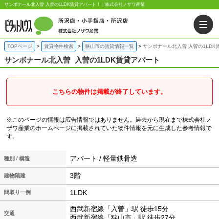
サンボナール北入曽 入曽の1LDK賃貸アパート！｜株式会社ノザワ産業
TOPページ
賃貸物件検索
狭山市の賃貸情報一覧
サンボナール北入曽 入曽の1LDK
サンボナール北入曽
入曽の1LDK賃貸アパート
こちらの物件は掲載が終了しています。
※このページの情報は広告情報ではありません。過去から現在まで株式会社ノ
ザワ産業のホームぺージに掲載されていた物件情報を元に生成した参考情報で
す。
アパート / 軽量鉄骨造
種別 / 構造
3階
建物階建
1LDK
間取り一例
西武新宿線「入曽」駅 徒歩15分
交通
西武新宿線「狭山市」駅 徒歩27分