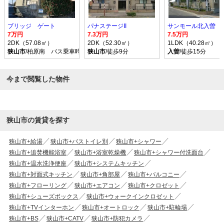
ブリッジ ゲート
パナステージII
サンモール北入曽 
7万円
7.3万円
7.5万円
2DK（57.08㎡）
2DK（52.30㎡）
1LDK（40.28㎡）
狭山市
/柏原南 バス乗車時間10分 停歩4分
狭山市
/徒歩9分
入曽
/徒歩15分
今まで閲覧した物件
狭山市の賃貸を探す
狭山市+給湯
狭山市+バストイレ別
狭山市+シャワー
狭山市+追焚機能浴室
狭山市+浴室乾燥機
狭山市+シャワー付洗面台
狭山市+温水洗浄便座
狭山市+システムキッチン
狭山市+対面式キッチン
狭山市+角部屋
狭山市+バルコニー
狭山市+フローリング
狭山市+エアコン
狭山市+クロゼット
狭山市+シューズボックス
狭山市+ウォークインクロゼット
狭山市+TVインターホン
狭山市+オートロック
狭山市+駐輪場
狭山市+BS
狭山市+CATV
狭山市+防犯カメラ