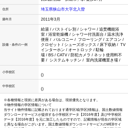
埼玉県狭山市大字北入曽
住所
2011年3月
築年月
給湯 / バストイレ別 / シャワー / 追焚機能浴
室 / 浴室乾燥機 / シャワー付洗面台 / 温水洗浄
便座 / バルコニー / フローリング / エアコン /
クロゼット / シューズボックス / 床下収納 / TV
設備・条件の一例
インターホン / オートロック / 駐輪
場 / BS / CATV / 防犯カメラ / ネット使用料不
要 / システムキッチン / 室内洗濯機置き場 /
小学校区
()
中学校区
()
※各種情報と現状に差異がある場合は、現状優先となります。
※物件情報の学区情報について
当サイト物件情報に記載されております通学区域(学区)情報は、国土数値情報
ダウンロードサービスが提供する小学校区データ【2016年度】及び中学校区
データ【2016年度】を元に加工したものですので、記載情報が現在の学区域
と異なる場合がございます。国土数値情報ダウンロードサービスのWEBサイ