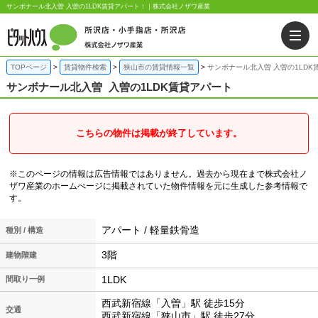
サンボナール北入曽 入曽の1LDK賃貸アパート！｜株式会社ノザワ産業
TOPページ
賃貸物件検索
狭山市の賃貸情報一覧
サンボナール北入曽 入曽の1LDK
サンボナール北入曽
入曽の1LDK賃貸アパート
こちらの物件は掲載が終了しています。
※このページの情報は広告情報ではありません。過去から現在まで株式会社ノ
ザワ産業のホームぺージに掲載されていた物件情報を元に生成した参考情報で
す。
アパート / 軽量鉄骨造
種別 / 構造
3階
建物階建
1LDK
間取り一例
西武新宿線「入曽」駅 徒歩15分
交通
西武新宿線「狭山市」駅 徒歩27分