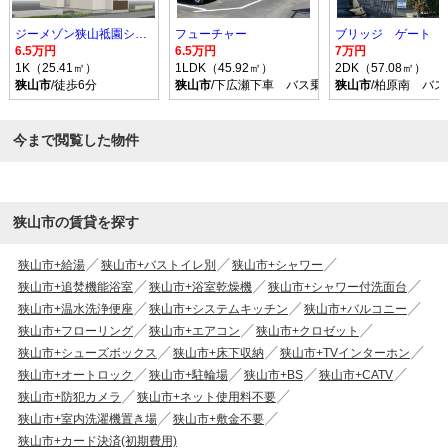
ジーメゾン狭山祗園シエル
フューチャー
ブリッジ ゲート
6.5万円
6.5万円
7万円
1K（25.41㎡）
1LDK（45.92㎡）
2DK（57.08㎡）
狭山市
/徒歩6分
狭山市
/下広瀬下車 バス乗車時間14分 停歩5分
狭山市
/柏原南 バス
今まで閲覧した物件
狭山市の賃貸を探す
狭山市+給湯
狭山市+バストイレ別
狭山市+シャワー
狭山市+追焚機能浴室
狭山市+浴室乾燥機
狭山市+シャワー付洗面台
狭山市+温水洗浄便座
狭山市+システムキッチン
狭山市+バルコニー
狭山市+フローリング
狭山市+エアコン
狭山市+クロゼット
狭山市+シューズボックス
狭山市+床下収納
狭山市+TVインターホン
狭山市+オートロック
狭山市+駐輪場
狭山市+BS
狭山市+CATV
狭山市+防犯カメラ
狭山市+ネット使用料不要
狭山市+室内洗濯機置き場
狭山市+敷金不要
狭山市+カード決済(初期費用)