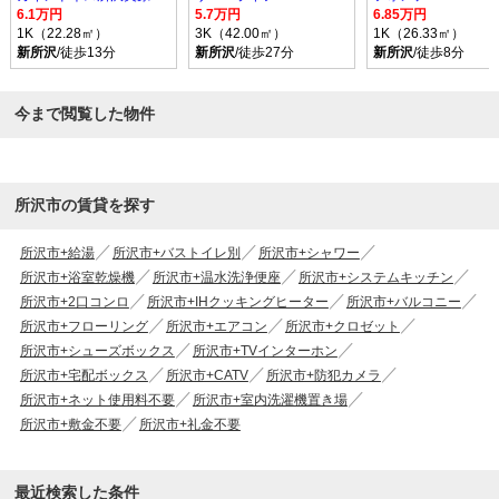
6.1万円
5.7万円
6.85万円
1K（22.28㎡）
3K（42.00㎡）
1K（26.33㎡）
新所沢
/徒歩13分
新所沢
/徒歩27分
新所沢
/徒歩8分
今まで閲覧した物件
所沢市の賃貸を探す
所沢市+給湯
所沢市+バストイレ別
所沢市+シャワー
所沢市+浴室乾燥機
所沢市+温水洗浄便座
所沢市+システムキッチン
所沢市+2口コンロ
所沢市+IHクッキングヒーター
所沢市+バルコニー
所沢市+フローリング
所沢市+エアコン
所沢市+クロゼット
所沢市+シューズボックス
所沢市+TVインターホン
所沢市+宅配ボックス
所沢市+CATV
所沢市+防犯カメラ
所沢市+ネット使用料不要
所沢市+室内洗濯機置き場
所沢市+敷金不要
所沢市+礼金不要
最近検索した条件