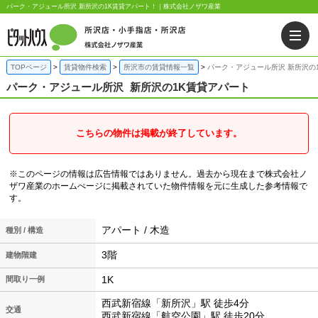
パーク・アジュール所沢 新所沢の1K賃貸アパート！｜株式会社ノザワ産業
TOPページ
賃貸物件検索
所沢市の賃貸情報一覧
パーク・アジュール所沢 新所沢の
パーク・アジュール所沢
新所沢の1K賃貸アパート
こちらの物件は掲載が終了しています。
※このページの情報は広告情報ではありません。過去から現在まで株式会社ノ
ザワ産業のホームぺージに掲載されていた物件情報を元に生成した参考情報で
す。
アパート / 木造
種別 / 構造
3階
建物階建
1K
間取り一例
西武新宿線「新所沢」駅 徒歩4分
交通
西武新宿線「航空公園」駅 徒歩20分