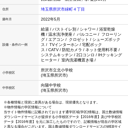
埼玉県所沢市緑町４丁目
住所
2022年5月
築年月
給湯 / バストイレ別 / シャワー / 浴室乾燥
機 / 温水洗浄便座 / バルコニー / フローリン
グ / エアコン / クロゼット / シューズボック
ス / TVインターホン / 宅配ボック
設備・条件の一例
ス / CATV / 防犯カメラ / ネット使用料不要 /
システムキッチン / 2口コンロ / IHクッキング
ヒーター / 室内洗濯機置き場 /
所沢市立北小学校
小学校区
(埼玉県所沢市)
向陽中学校
中学校区
(埼玉県所沢市)
※各種情報と現状に差異がある場合は、現状優先となります。
※物件情報の学区情報について
当サイト物件情報に記載されております通学区域(学区)情報は、国土数値情報
ダウンロードサービスが提供する小学校区データ【2016年度】及び中学校区
データ【2016年度】を元に加工したものですので、記載情報が現在の学区域
と異なる場合がございます。国土数値情報ダウンロードサービスのWEBサイ