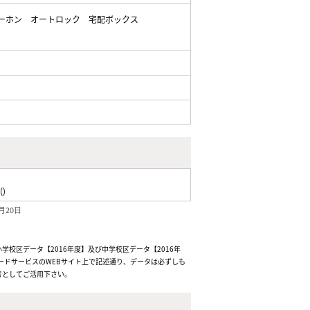
ーホン
オートロック
宅配ボックス
()
月20日
校区データ【2016年度】及び中学校区データ【2016年
ードサービスのWEBサイト上で記述通り、データは必ずしも
考としてご活用下さい。