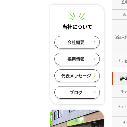
駐
現
当社について
保証人
会社概要
採用情報
その
代表メッセージ
設
キ
ブログ
バス
住