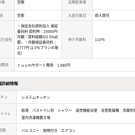
車場
空無
近隣駐車場
況
空家
入居可能日
即入居可
・保証会社原則加入 保証
委託料 契約時：25000円
月額：賃料総額の2.5%必
代行会社
仲介手数料
110％
要。・月額保証委託料：
2777円 (2.5％プランの場
合)
他費用
ｒｕｕｍサポート費用
1,980円
備詳細情報
ッチン
システムキッチン
給湯
バストイレ別
シャワー
追焚機能浴室
浴室乾燥機
洗面所
・トイレ
室内洗濯機置き場
空間
バルコニー
照明付き
エアコン