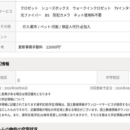
クロゼット
シューズボックス
ウォークインクロゼット
TVインタ
サービス
光ファイバー
BS
防犯カメラ
ネット使用料不要
・その他
ガス:都市 / ペット:可能 / 保証人代行:必加入
メント
 考
更新事務手数料 22000円*
区情報
学校区
中学校区
()
：2026年08月06日
次回更新予定日：2026年08
と差異がある場合は現況優先となります
の学区情報について
件情報に記載されております通学区域(学区)情報は、国土数値情報ダウンロードサービスが提供する小学
加工したものですので、記載情報が現在の学区域と異なる場合がございます。国土数値情報ダウンロ
えません。また、通学区域(学区)は毎年見直しの対象となりますので、そちらを踏まえ学区情報は参
ちらの物件の空室状況