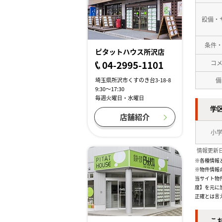
設備・
条件
ピタットハウス所沢店
04-2995-1101
コ
備
埼玉県所沢市くすのき台3-18-8
9:30～17:30
毎週火曜日・水曜日
学
店舗紹介
小
情報更新日
※各種情報
※物件情報
当サイト物
度】を元に
正確とは言
こ