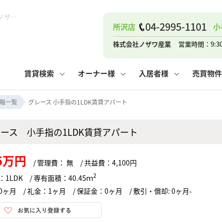
グレース 小手指の1LDK賃貸アパート！｜ピタットハウス小手指店 (株)ノザワ産業
04-2995-1101
所沢店
小
ナー
お知らせ
購入までの流れ
管理物件一覧
お気に入り
業者の選び方
その他の問合せ
住まいのトラブルQ&A
お客様の声
閲覧履歴
管理のご依頼
よくある質問
媒介契約の種類
スタッフブログ
お住まいの解約手続き
保存した検索条件
マンションVS
売却時の
個
株式会社ノザワ産業
営業時間：9:3
高く売るポイント
よくある質問
相続
賃貸検索
オーナー様
入居者様
売買物件
ウス小手指店
コンテナ
ピタットハウス新所沢店
報一覧
グレース 小手指の1LDK賃貸アパート
ース 小手指の1LDK賃貸アパート
ナー
お知らせ
購入までの流れ
空き家管理
お気に入り
業者の選び方
その他の問合せ
住まいのトラブルQ&A
お客様の声
管理物件一覧
閲覧履歴
よくある質問
媒介契約の種類
スタッフブログ
お住まいの解約手続き
保存した検索条件
管理のご依頼
マンションVS
売却時の
個
.5万円
/ 管理費： 無 / 共益費：4,100円
高く売るポイント
よくある質問
相続
2
1LDK / 専有面積：40.45ｍ
ヶ月 / 礼金：1ヶ月 / 保証金：0ヶ月 / 敷引・償却: 0ヶ月-
ウス小手指店
コンテナ
ピタットハウス新所沢店