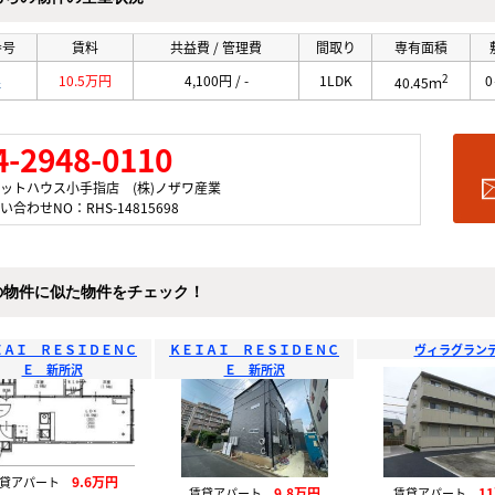
番号
賃料
共益費 / 管理費
間取り
専有面積
2
4
10.5万円
4,100円 / -
1LDK
40.45ｍ
4-2948-0110
ットハウス小手指店 (株)ノザワ産業
い合わせNO：RHS-14815698
の物件に似た物件をチェック！
ＩＡＩ ＲＥＳＩＤＥＮＣ
ＫＥＩＡＩ ＲＥＳＩＤＥＮＣ
ヴィラグラン
Ｅ 新所沢
Ｅ 新所沢
9.6万円
賃貸アパート
9.8万円
1
賃貸アパート
賃貸アパート