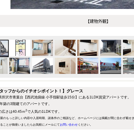
【建物外観】
タッフからのイチオシポイント！】グレース
県所沢市青葉台【西武池袋線 小手指駅徒歩15分】にある1LDK賃貸アパートです。
25年築の3階建てのアパートです。
2
広さは40.45ｍ
で人気の1LDKです。
屋のもっと詳しい内容や入居時期、諸条件のご相談など、ホームページには掲載が間に合わず載せ
ることが御座いましたらお気軽にメールにて
お問い合わせ
ください。