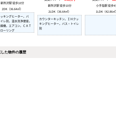
新所沢駅 徒歩10分
新所沢駅 徒歩10分
小手指駅 徒歩4
2DK（36.64㎡）
2LDK（36.64㎡）
1LDK（42.86
クッキングヒーター，バ
カウンターキッチン，ＩＨクッ
トイレ別，温水洗浄便座，
キングヒーター，バス・トイレ
乾燥機，エアコン，ＣＡＴ
別
フローリング
覧した物件の履歴