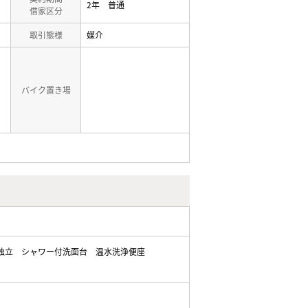
2年 普通
借家区分
取引態様
媒介
バイク置き場
独立
シャワー付洗面台
温水洗浄便座