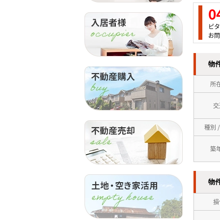
0
ピタ
お問
物
所
交
種別 
築
物
損