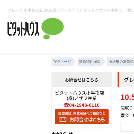
所沢賃貸TOP
賃貸管理業務
入居者様用ページTOP
売買物件一覧
無料売却査定
会社概要
ご来店予約
スタッフ紹介
お住まいの解約手続き
土地・空き家活用
購入時の諸費用
仲介手数料について
物件検索フォーム
入居中のマ
必要な書類
売却の流れ
月極駐車場
ピタットハウス所沢店
事業用物件
ピタットハ
TOPページ
賃貸物件検索
所沢市の賃貸情
グレ
お問合せはこちら
所沢賃貸TOP
賃貸管理業務
入居者様用ページTOP
売買物件一覧
無料売却査定
会社概要
ご来店予約
スタッフ紹介
お住まいの解約手続き
土地・空き家活用
購入時の諸費用
仲介手数料について
物件検索フォーム
入居中のマ
ピタットハウス小手指店
10
(株)ノザワ産業
必要な書類
売却の流れ
04-2948-0110
間取り：
敷金：0
月極駐車場
ピタットハウス所沢店
事業用物件
ピタットハ