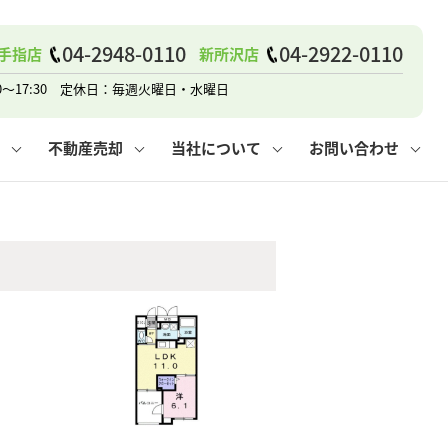
04-2948-0110
04-2922-0110
手指店
新所沢店
戸建て
諸費用
人情報保護方針
その他の問合せ
仲介と買取の違い
賃貸vs持ち家
0～17:30 定休日：毎週火曜日・水曜日
不動産売却
当社について
お問い合わせ
戸建て
諸費用
人情報保護方針
無料賃料査定
その他の問合せ
仲介と買取の違い
賃貸vs持ち家
採用情報
無料売却査定