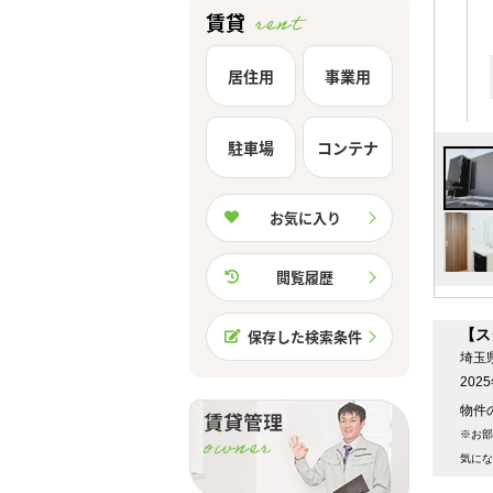
賃貸
居住用
事業用
駐車場
コンテナ
お気に入り
閲覧履歴
【ス
保存した検索条件
埼玉
20
物件の
※お部
気にな