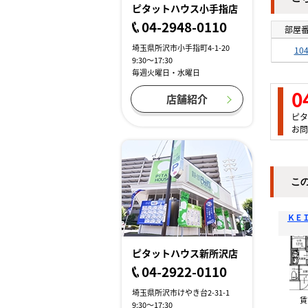
ピタットハウス小手指店
04-2948-0110
部屋
埼玉県所沢市小手指町4-1-20
10
9:30～17:30
毎週火曜日・水曜日
0
店舗紹介
ピタ
お問
こ
ＫＥ
ピタットハウス新所沢店
04-2922-0110
埼玉県所沢市けやき台2-31-1
9:30～17:30