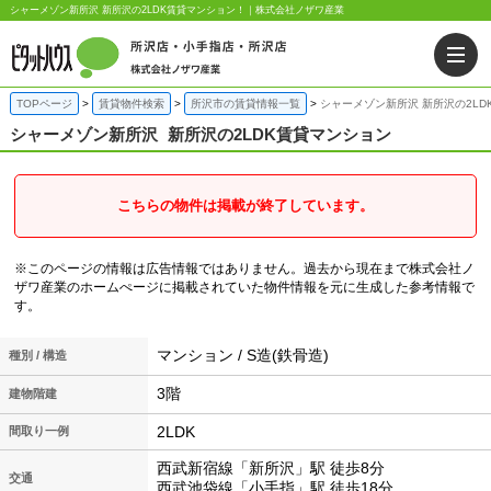
シャーメゾン新所沢 新所沢の2LDK賃貸マンション！｜株式会社ノザワ産業
TOPページ
賃貸物件検索
所沢市の賃貸情報一覧
シャーメゾン新所沢 新所沢の2LD
シャーメゾン新所沢
新所沢の2LDK賃貸マンション
こちらの物件は掲載が終了しています。
※このページの情報は広告情報ではありません。過去から現在まで株式会社ノ
ザワ産業のホームぺージに掲載されていた物件情報を元に生成した参考情報で
す。
マンション / S造(鉄骨造)
種別 / 構造
3階
建物階建
2LDK
間取り一例
西武新宿線「新所沢」駅 徒歩8分
交通
西武池袋線「小手指」駅 徒歩18分