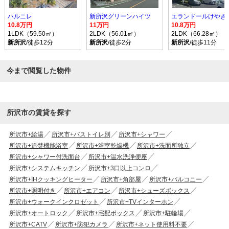
ハルニレ
新所沢グリーンハイツ
エランドールけやき
10.8万円
11万円
10.8万円
1LDK（59.50㎡）
2LDK（56.01㎡）
2LDK（66.28㎡）
新所沢
/徒歩12分
新所沢
/徒歩2分
新所沢
/徒歩11分
今まで閲覧した物件
所沢市の賃貸を探す
所沢市+給湯
所沢市+バストイレ別
所沢市+シャワー
所沢市+追焚機能浴室
所沢市+浴室乾燥機
所沢市+洗面所独立
所沢市+シャワー付洗面台
所沢市+温水洗浄便座
所沢市+システムキッチン
所沢市+3口以上コンロ
所沢市+IHクッキングヒーター
所沢市+角部屋
所沢市+バルコニー
所沢市+照明付き
所沢市+エアコン
所沢市+シューズボックス
所沢市+ウォークインクロゼット
所沢市+TVインターホン
所沢市+オートロック
所沢市+宅配ボックス
所沢市+駐輪場
所沢市+CATV
所沢市+防犯カメラ
所沢市+ネット使用料不要