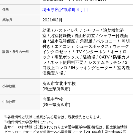
埼玉県所沢市緑町４丁目
住所
2021年2月
築年月
給湯 / バストイレ別 / シャワー / 追焚機能浴
室 / 浴室乾燥機 / 洗面所独立 / シャワー付洗面
台 / 温水洗浄便座 / 角部屋 / バルコニー / 照明
付き / エアコン / シューズボックス / ウォーク
インクロゼット / TVインターホン / オートロ
設備・条件の一例
ック / 宅配ボックス / 駐輪場 / CATV / 防犯カメ
ラ / ネット使用料不要 / システムキッチン / 3
口以上コンロ / IHクッキングヒーター / 室内洗
濯機置き場 /
所沢市立北小学校
小学校区
(埼玉県所沢市)
向陽中学校
中学校区
(埼玉県所沢市)
※各種情報と現状に差異がある場合は、現状優先となります。
※物件情報の学区情報について
当サイト物件情報に記載されております通学区域(学区)情報は、国土数値情報
ダウンロードサービスが提供する小学校区データ【2016年度】及び中学校区