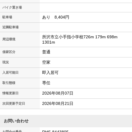
バイク置き場
あり 8,404円
駐車場
近隣駐車場
所沢市立小手指小学校726m 179m 698m
周辺環境
1301m
普通
借家区分
空家
現況
即入居可
入居可能日
専任
取引態様
2026年08月07日
情報更新日
2026年08月21日
次回更新予定日
お問い合わせ
お問合せ番号