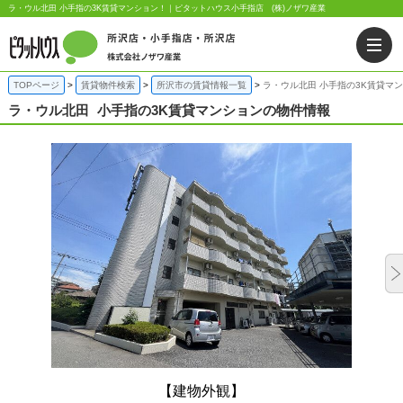
ラ・ウル北田 小手指の3K賃貸マンション！｜ピタットハウス小手指店 (株)ノザワ産業
TOPページ
賃貸物件検索
所沢市の賃貸情報一覧
ラ・ウル北田 小手指の3K賃貸マ
ラ・ウル北田
小手指の3K賃貸マンションの物件情報
【建物外観】