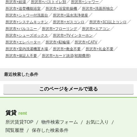
所沢市+給湯
所沢市+バストイレ別
所沢市+シャワー
所沢市+追焚機能浴室
所沢市+浴室乾燥機
所沢市+洗面所独立
所沢市+シャワー付洗面台
所沢市+温水洗浄便座
所沢市+システムキッチン
所沢市+ガスコンロ
所沢市+3口以上コンロ
所沢市+バルコニー
所沢市+フローリング
所沢市+エアコン
所沢市+シューズボックス
所沢市+TVインターホン
所沢市+エレベーター
所沢市+駐輪場
所沢市+CATV
所沢市+室内洗濯機置き場
所沢市+敷金不要
所沢市+礼金不要
所沢市+保証人不要
所沢市+カード決済(初期費用)
最近検索した条件
このページをメールで送る
賃貸
rent
所沢賃貸TOP
物件検索フォーム
お気に入り
閲覧履歴
保存した検索条件