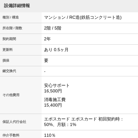
設備詳細情報
マンション / RC造(鉄筋コンクリート造)
種別 / 構造
2階 / 5階
所在階 / 階数
2年
契約期間
あり 0.5ヶ月
更新料
要
損保
-
鍵交換代
安心サポート
16,500円
その他費用
消毒施工費
15,400円
エポスカード エポスカード 初回契約時：
保証人代行会社
50%、月額：1%
110％
仲介手数料