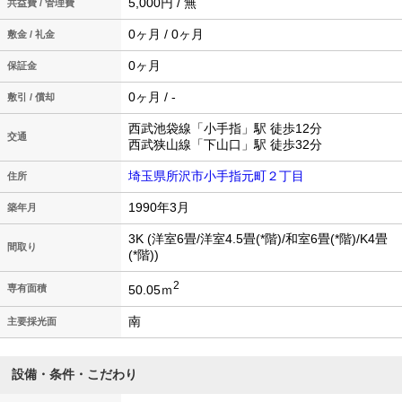
5,000円 / 無
共益費 / 管理費
0ヶ月 / 0ヶ月
敷金 / 礼金
0ヶ月
保証金
0ヶ月 / -
敷引 / 償却
西武池袋線「小手指」駅 徒歩12分
交通
西武狭山線「下山口」駅 徒歩32分
埼玉県所沢市小手指元町２丁目
住所
1990年3月
築年月
3K (洋室6畳/洋室4.5畳(*階)/和室6畳(*階)/K4畳
間取り
(*階))
2
50.05ｍ
専有面積
南
主要採光面
設備・条件・こだわり