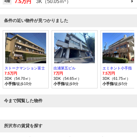
4階
7.5万円
3K（50.05ｍ
）
条件の近い物件が見つかりました
ストークマンション富士
出浦第五ビル
エミネント小手指
7.5万円
7万円
7.5万円
3DK（54.70㎡）
3DK（54.65㎡）
3DK（61.75㎡）
小手指
/徒歩10分
小手指
/徒歩9分
小手指
/徒歩5分
今まで閲覧した物件
所沢市の賃貸を探す