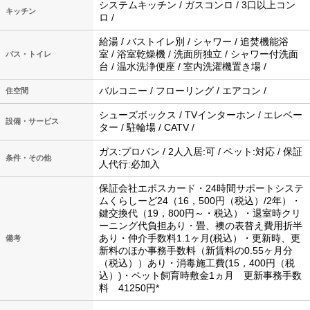
システムキッチン / ガスコンロ / 3口以上コン
キッチン
ロ /
給湯 / バストイレ別 / シャワー / 追焚機能浴
室 / 浴室乾燥機 / 洗面所独立 / シャワー付洗面
バス・トイレ
台 / 温水洗浄便座 / 室内洗濯機置き場 /
バルコニー / フローリング / エアコン /
住空間
シューズボックス / TVインターホン / エレベー
設備・サービス
ター / 駐輪場 / CATV /
ガス:プロパン / 2人入居:可 / ペット:対応 / 保証
条件・その他
人代行:必加入
保証会社エポスカード・24時間サポートシステ
ムくらしーど24（16，500円（税込）/2年）・
鍵交換代（19，800円～・税込）・退室時クリ
ーニング代負担あり・畳、襖の表替え費用折半
あり・仲介手数料1.1ヶ月(税込）・更新時、更
備考
新料のほか事務手数料（新賃料の0.55ヶ月分
（税込））あり・消毒施工費(15，400円（税
込）)・ペット飼育時敷金1ヵ月 更新事務手数
料 41250円*