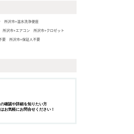
台
所沢市+温水洗浄便座
所沢市+エアコン
所沢市+クロゼット
不要
所沢市+保証人不要
報の確認や詳細を知りたい方
せはお気軽にお問合せください！