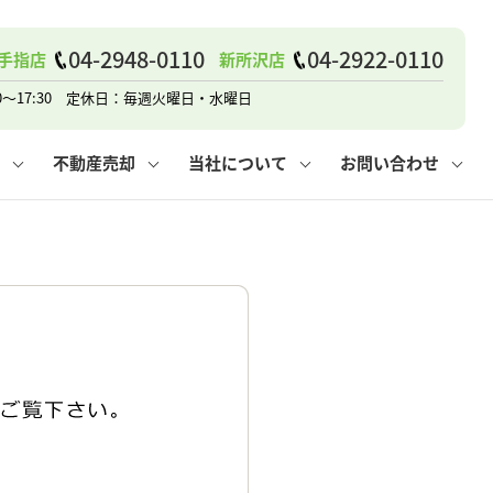
04-2948-0110
04-2922-0110
手指店
新所沢店
戸建て
諸費用
人情報保護方針
その他の問合せ
仲介と買取の違い
賃貸vs持ち家
0～17:30 定休日：毎週火曜日・水曜日
不動産売却
当社について
お問い合わせ
戸建て
諸費用
人情報保護方針
無料賃料査定
その他の問合せ
仲介と買取の違い
賃貸vs持ち家
採用情報
無料売却査定