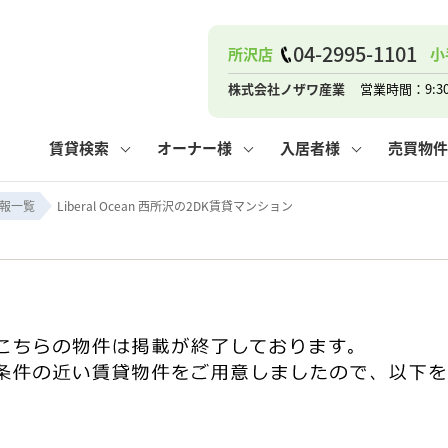
04-2995-1101
所沢店
小
ナー
お知らせ
購入までの流れ
管理物件一覧
お気に入り
業者の選び方
その他の問合せ
住まいのトラブルQ&A
お客様の声
閲覧履歴
管理のご依頼
よくある質問
媒介契約の種類
スタッフブログ
お住まいの解約手続き
保存した検索条件
マンションVS
売却時の
個
株式会社ノザワ産業
営業時間：9:3
高く売るポイント
よくある質問
相続
賃貸検索
オーナー様
入居者様
売買物件
ウス小手指店
コンテナ
ピタットハウス新所沢店
報一覧
Liberal Ocean 西所沢の2DK賃貸マンション
ナー
お知らせ
購入までの流れ
空き家管理
お気に入り
業者の選び方
その他の問合せ
住まいのトラブルQ&A
お客様の声
管理物件一覧
閲覧履歴
よくある質問
媒介契約の種類
スタッフブログ
お住まいの解約手続き
保存した検索条件
管理のご依頼
マンションVS
売却時の
個
高く売るポイント
よくある質問
相続
ウス小手指店
コンテナ
ピタットハウス新所沢店