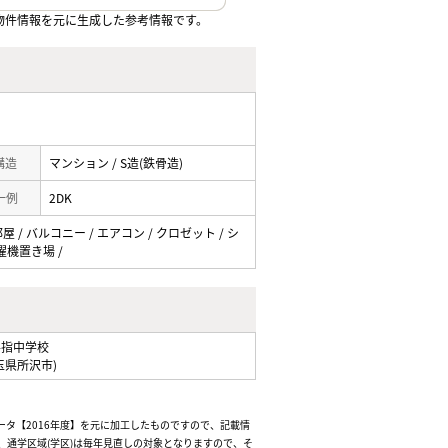
物件情報を元に生成した参考情報です。
 構造
マンション / S造(鉄骨造)
一例
2DK
屋 / バルコニー / エアコン / クロゼット / シ
洗濯機置き場 /
手指中学校
玉県所沢市)
ータ【2016年度】を元に加工したものですので、記載情
通学区域(学区)は毎年見直しの対象となりますので、そ