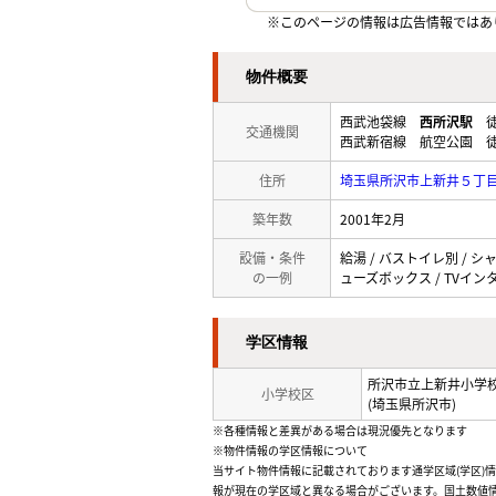
※このページの情報は広告情報ではあ
物件概要
西武池袋線
西所沢駅
徒
交通機関
西武新宿線 航空公園 徒
住所
埼玉県所沢市上新井５丁
築年数
2001年2月
設備・条件
給湯 / バストイレ別 / シャ
の一例
ューズボックス / TVインタ
学区情報
所沢市立上新井小学
小学校区
(埼玉県所沢市)
※各種情報と差異がある場合は現況優先となります
※物件情報の学区情報について
当サイト物件情報に記載されております通学区域(学区)
報が現在の学区域と異なる場合がございます。国土数値情