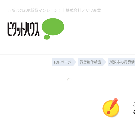
西所沢の2DK賃貸マンション！｜株式会社ノザワ産業
所沢賃貸TOP
賃貸管理業務
入居者様用ページTOP
売買物件一覧
無料売却査定
会社概要
ご来店予約
スタッフ紹介
お住まいの解約手続き
土地・空き家活用
購入時の諸費用
仲介手数料について
物件検索フォーム
入居中のマ
必要な書類
売却の流れ
月極駐車場
ピタットハウス所沢店
事業用物件
ピタットハ
TOPページ
賃貸物件検索
所沢市の賃貸情
所沢賃貸TOP
賃貸管理業務
入居者様用ページTOP
売買物件一覧
無料売却査定
会社概要
ご来店予約
スタッフ紹介
お住まいの解約手続き
土地・空き家活用
購入時の諸費用
仲介手数料について
物件検索フォーム
入居中のマ
必要な書類
売却の流れ
月極駐車場
ピタットハウス所沢店
事業用物件
ピタットハ