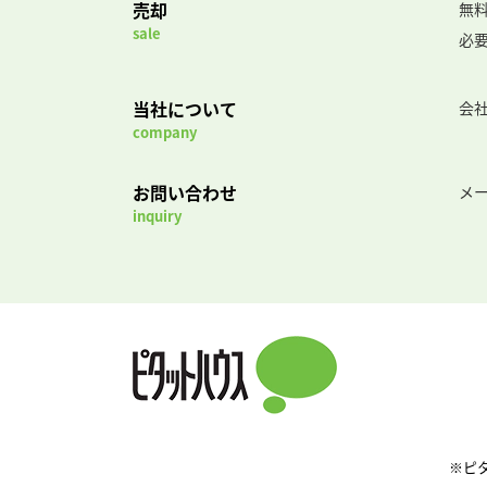
売却
無
sale
必
当社について
会
company
お問い合わせ
メ
inquiry
※ピ