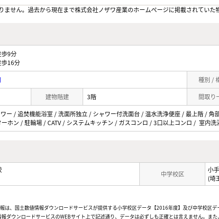
りません。過去から現在まで株式会社ノザワ産業のホームぺージに掲載されていた
歩9分
歩16分
目
種別 /
建物階建
3階
間取り
ワー / 追焚機能浴室 / 洗面所独立 / シャワー付洗面台 / 温水洗浄便座 / 最上階 / 角部
ーホン / 駐輪場 / CATV / システムキッチン / ガスコンロ / 3口以上コンロ / 室内
校
小
中学校区
(埼
情報は、国土数値情報ダウンロードサービスが提供する小学校区データ【2016年度】及び中学校区デ
報ダウンロードサービスのWEBサイト上で記述通り、データは必ずしも正確とは言えません。また、