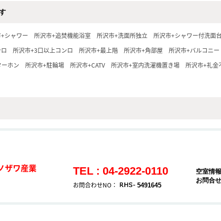
す
市+シャワー
所沢市+追焚機能浴室
所沢市+洗面所独立
所沢市+シャワー付洗面
ンロ
所沢市+3口以上コンロ
所沢市+最上階
所沢市+角部屋
所沢市+バルコニー
ターホン
所沢市+駐輪場
所沢市+CATV
所沢市+室内洗濯機置き場
所沢市+礼金
ノザワ産業
TEL : 04-2922-0110
空室情
お問合
お問合わせNO：
5491645