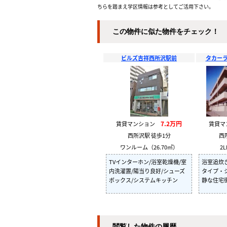
ちらを踏まえ学区情報は参考としてご活用下さい。
この物件に似た物件をチェック！
ビルズ吉祥西所沢駅前
タカー
7.2万円
賃貸マンション
賃貸
西所沢駅 徒歩1分
西
ワンルーム（26.70㎡）
2L
TVインターホン/浴室乾燥機/室
浴室追炊
内洗濯置/陽当り良好/シューズ
タイプ・
ボックス/システムキッチン
静な住宅
閲覧した物件の履歴