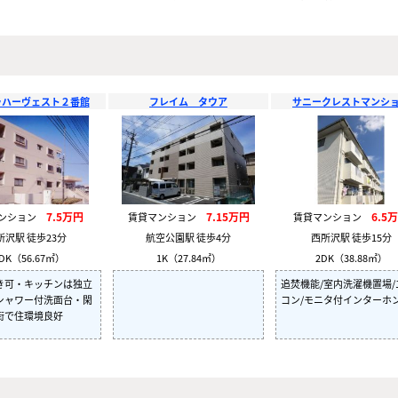
ラハーヴェスト２番館
フレイム タウア
サニークレストマンシ
7.5万円
7.15万円
6.5
マンション
賃貸マンション
賃貸マンション
所沢駅 徒歩23分
航空公園駅 徒歩4分
西所沢駅 徒歩15分
DK（56.67㎡）
1K（27.84㎡）
2DK（38.88㎡）
き可・キッチンは独立
追焚機能/室内洗濯機置場/
シャワー付洗面台・閑
コン/モニタ付インターホ
街で住環境良好