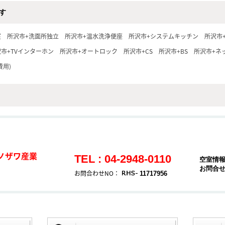
す
室
所沢市+洗面所独立
所沢市+温水洗浄便座
所沢市+システムキッチン
所沢市
市+TVインターホン
所沢市+オートロック
所沢市+CS
所沢市+BS
所沢市+ネ
費用)
ノザワ産業
TEL : 04-2948-0110
空室情
お問合
お問合わせNO：
11717956