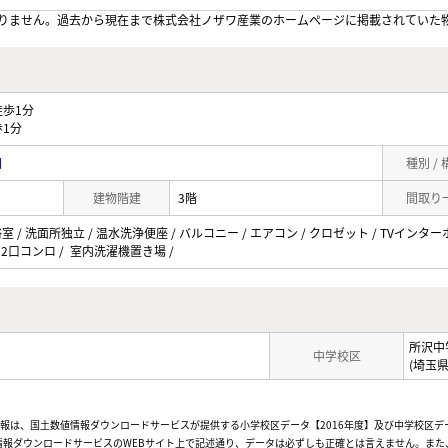
りません。過去から現在まで株式会社ノザワ産業のホームぺージに掲載されていた
歩1分
1分
目
種別 /
建物階建
3階
間取り
/ 洗面所独立 / 温水洗浄便座 / バルコニー / エアコン / クロゼット / TVインターホン 
 2口コンロ / 室内洗濯機置き場 /
所沢中
中学校区
(埼玉
情報は、国土数値情報ダウンロードサービスが提供する小学校区データ【2016年度】及び中学校区デ
報ダウンロードサービスのWEBサイト上で記述通り、データは必ずしも正確とは言えません。また、