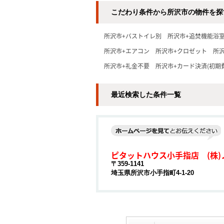
こだわり条件から所沢市の物件を探
所沢市+バストイレ別
所沢市+追焚機能浴
所沢市+エアコン
所沢市+クロゼット
所沢
所沢市+礼金不要
所沢市+カード決済(初期
最近検索した条件一覧
ピタットハウス小手指店 (株)
〒359-1141
埼玉県所沢市小手指町4-1-20