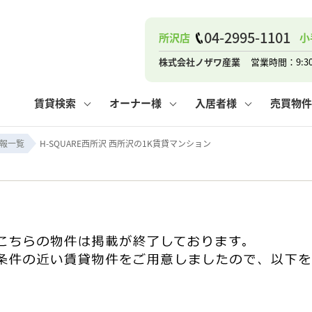
04-2995-1101
所沢店
小
ナー
お知らせ
購入までの流れ
管理物件一覧
お気に入り
業者の選び方
その他の問合せ
住まいのトラブルQ&A
お客様の声
閲覧履歴
管理のご依頼
よくある質問
媒介契約の種類
スタッフブログ
お住まいの解約手続き
保存した検索条件
マンションVS
売却時の
個
株式会社ノザワ産業
営業時間：9:3
高く売るポイント
よくある質問
相続
賃貸検索
オーナー様
入居者様
売買物件
ウス小手指店
コンテナ
ピタットハウス新所沢店
報一覧
H-SQUARE西所沢 西所沢の1K賃貸マンション
ナー
お知らせ
購入までの流れ
空き家管理
お気に入り
業者の選び方
その他の問合せ
住まいのトラブルQ&A
お客様の声
管理物件一覧
閲覧履歴
よくある質問
媒介契約の種類
スタッフブログ
お住まいの解約手続き
保存した検索条件
管理のご依頼
マンションVS
売却時の
個
高く売るポイント
よくある質問
相続
ウス小手指店
コンテナ
ピタットハウス新所沢店