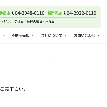
04-2948-0110
04-2922-0110
手指店
新所沢店
戸建て
諸費用
人情報保護方針
その他の問合せ
仲介と買取の違い
賃貸vs持ち家
0～17:30 定休日：毎週火曜日・水曜日
不動産売却
当社について
お問い合わせ
戸建て
諸費用
人情報保護方針
無料賃料査定
その他の問合せ
仲介と買取の違い
賃貸vs持ち家
採用情報
無料売却査定