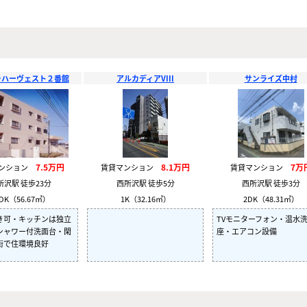
ラハーヴェスト２番館
アルカディアVIII
サンライズ中村
7.5万円
8.1万円
7万
マンション
賃貸マンション
賃貸マンション
所沢駅 徒歩23分
西所沢駅 徒歩5分
西所沢駅 徒歩3分
DK（56.67㎡）
1K（32.16㎡）
2DK（48.31㎡）
き可・キッチンは独立
TVモニターフォン・温水
シャワー付洗面台・閑
座・エアコン設備
街で住環境良好