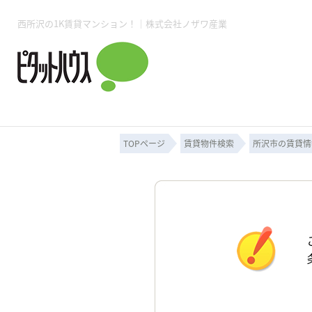
西所沢の1K賃貸マンション！｜株式会社ノザワ産業
所沢賃貸TOP
賃貸管理業務
入居者様用ページTOP
売買物件一覧
無料売却査定
会社概要
ご来店予約
スタッフ紹介
お住まいの解約手続き
土地・空き家活用
購入時の諸費用
仲介手数料について
物件検索フォーム
入居中のマ
必要な書類
売却の流れ
月極駐車場
ピタットハウス所沢店
事業用物件
ピタットハ
TOPページ
賃貸物件検索
所沢市の賃貸情
所沢賃貸TOP
賃貸管理業務
入居者様用ページTOP
売買物件一覧
無料売却査定
会社概要
ご来店予約
スタッフ紹介
お住まいの解約手続き
土地・空き家活用
購入時の諸費用
仲介手数料について
物件検索フォーム
入居中のマ
必要な書類
売却の流れ
月極駐車場
ピタットハウス所沢店
事業用物件
ピタットハ