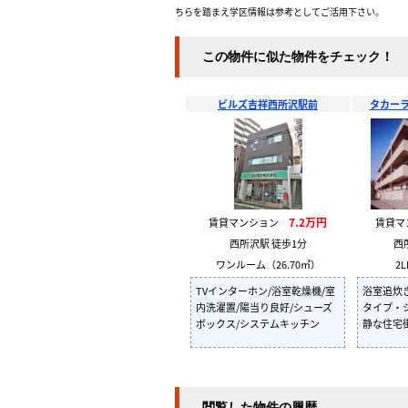
ちらを踏まえ学区情報は参考としてご活用下さい。
この物件に似た物件をチェック！
ビルズ吉祥西所沢駅前
タカー
7.2万円
賃貸マンション
賃貸
西所沢駅 徒歩1分
西
ワンルーム（26.70㎡）
2L
TVインターホン/浴室乾燥機/室
浴室追炊
内洗濯置/陽当り良好/シューズ
タイプ・
ボックス/システムキッチン
静な住宅
閲覧した物件の履歴