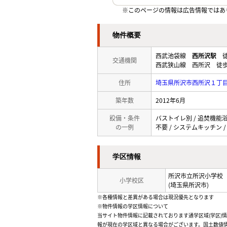
※このページの情報は広告情報ではあ
物件概要
西武池袋線
西所沢駅
徒
交通機関
西武狭山線 西所沢 徒歩
住所
埼玉県所沢市西所沢１丁
築年数
2012年6月
設備・条件
バストイレ別 / 追焚機能浴室 
の一例
不要 / システムキッチン /
学区情報
所沢市立所沢小学校
小学校区
(埼玉県所沢市)
※各種情報と差異がある場合は現況優先となります
※物件情報の学区情報について
当サイト物件情報に記載されております通学区域(学区)
報が現在の学区域と異なる場合がございます。国土数値情