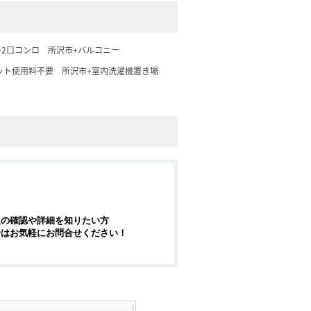
+2口コンロ
所沢市+バルコニー
ット使用料不要
所沢市+室内洗濯機置き場
報の確認や詳細を知りたい方
せはお気軽にお問合せください！