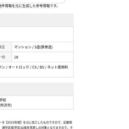
物件情報を元に生成した参考情報です。
 構造
マンション / S造(鉄骨造)
一例
1K
/ オートロック / CS / BS / ネット使用料
学校
県所沢市)
ータ【2016年度】を元に加工したものですので、記載情
通学区域(学区)は毎年見直しの対象となりますので、そ