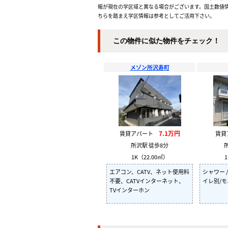
報が現在の学区域と異なる場合がございます。国土数値情
ちらを踏まえ学区情報は参考としてご活用下さい。
この物件に似た物件をチェック！
メゾン所沢寿町
7.1万円
賃貸アパート
賃
所沢駅 徒歩8分
1K（22.00㎡）
1
エアコン、CATV、ネット使用料
シャワー /
不要、CATVインターネット、
イレ別/
TVインターホン