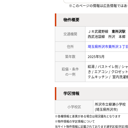
※このページの情報は広告情報ではあ
物件概要
ＪＲ武蔵野線
東所沢駅
交通機関
西武池袋線 所沢 本郷 
住所
埼玉県所沢市東所沢３丁
築年数
2025年5月
給湯 / バストイレ別 / シ
設備・条件
き / エアコン / クロゼッ
の一例
テムキッチン / 室内洗濯
学区情報
所沢市立柳瀬小学校
小学校区
(埼玉県所沢市)
※各種情報と差異がある場合は現況優先となります
※物件情報の学区情報について
当サイト物件情報に記載されております通学区域(学区)