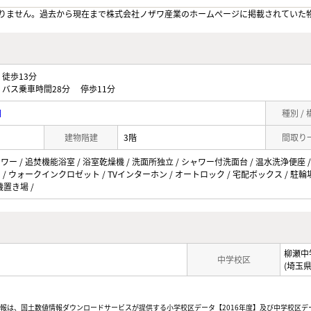
りません。過去から現在まで株式会社ノザワ産業のホームぺージに掲載されていた
徒歩13分
バス乗車時間28分 停歩11分
目
種別 /
建物階建
3階
間取り
ャワー / 追焚機能浴室 / 浴室乾燥機 / 洗面所独立 / シャワー付洗面台 / 温水洗浄便座 /
ト / ウォークインクロゼット / TVインターホン / オートロック / 宅配ボックス / 駐輪場 
機置き場 /
柳瀬中
中学校区
(埼玉
情報は、国土数値情報ダウンロードサービスが提供する小学校区データ【2016年度】及び中学校区デ