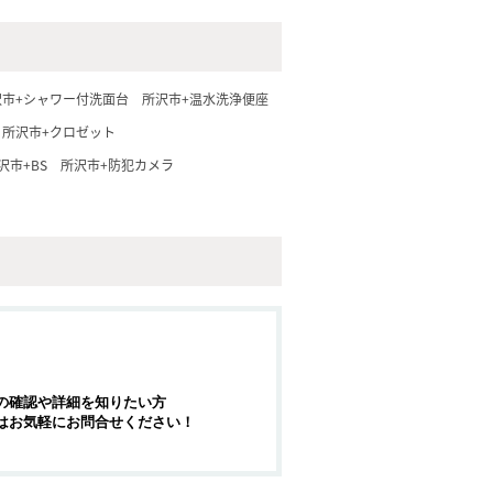
沢市+シャワー付洗面台
所沢市+温水洗浄便座
所沢市+クロゼット
沢市+BS
所沢市+防犯カメラ
の確認や詳細を知りたい方
はお気軽にお問合せください！