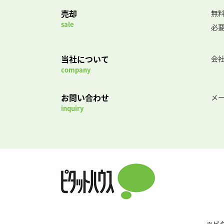
売却
無
sale
必
当社について
会
company
お問い合わせ
メ
inquiry
※ピ