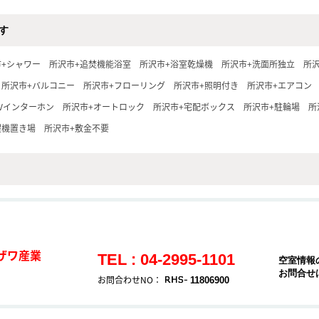
す
市+シャワー
所沢市+追焚機能浴室
所沢市+浴室乾燥機
所沢市+洗面所独立
所
所沢市+バルコニー
所沢市+フローリング
所沢市+照明付き
所沢市+エアコン
TVインターホン
所沢市+オートロック
所沢市+宅配ボックス
所沢市+駐輪場
所
濯機置き場
所沢市+敷金不要
ザワ産業
TEL : 04-2995-1101
空室情報
お問合せ
お問合わせNO：
11806900