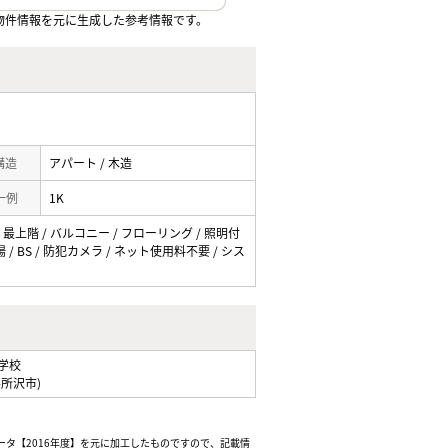
物件情報を元に生成した参考情報です。
 構造
アパート / 木造
一例
1K
 最上階 / バルコニー / フローリング / 照明付
/ BS / 防犯カメラ / ネット使用料不要 / シス
学校
県所沢市)
ータ【2016年度】を元に加工したものですので、記載情