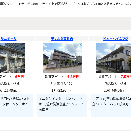
報ダウンロードサービスのWEBサイト上で記述通り、データは必ずしも正確とは言えません。また、
サニモール
ティルタ南住吉
ビューハイムフジ
6万円
6.8万円
7.5万
貸アパート
賃貸アパート
賃貸アパート
所沢駅 徒歩2分
所沢駅 徒歩12分
所沢駅 徒歩8分
K（26.49㎡）
1K（22.96㎡）
2DK（40.04㎡）
 洗面台 / 給湯/バスト
モニタ付インターホン / カード
エアコン/室内洗濯機置場/
モニタ付インターホン
キー/温水洗浄便座 / シャワー /
別/インターネット接続可
洗面台