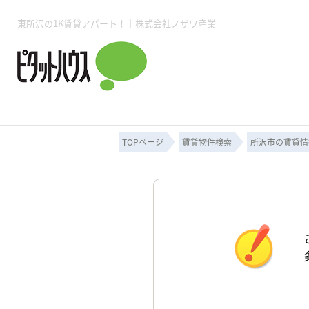
東所沢の1K賃貸アパート！｜株式会社ノザワ産業
所沢賃貸TOP
賃貸管理業務
入居者様用ページTOP
売買物件一覧
無料売却査定
会社概要
ご来店予約
スタッフ紹介
お住まいの解約手続き
土地・空き家活用
購入時の諸費用
仲介手数料について
物件検索フォーム
入居中のマ
必要な書類
売却の流れ
月極駐車場
ピタットハウス所沢店
事業用物件
ピタットハ
TOPページ
賃貸物件検索
所沢市の賃貸情
所沢賃貸TOP
賃貸管理業務
入居者様用ページTOP
売買物件一覧
無料売却査定
会社概要
ご来店予約
スタッフ紹介
お住まいの解約手続き
土地・空き家活用
購入時の諸費用
仲介手数料について
物件検索フォーム
入居中のマ
必要な書類
売却の流れ
月極駐車場
ピタットハウス所沢店
事業用物件
ピタットハ