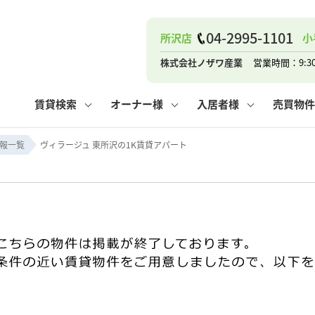
04-2995-1101
所沢店
小
ナー
お知らせ
購入までの流れ
管理物件一覧
お気に入り
業者の選び方
その他の問合せ
住まいのトラブルQ&A
お客様の声
閲覧履歴
管理のご依頼
よくある質問
媒介契約の種類
スタッフブログ
お住まいの解約手続き
保存した検索条件
マンションVS
売却時の
個
株式会社ノザワ産業
営業時間：9:3
高く売るポイント
よくある質問
相続
賃貸検索
オーナー様
入居者様
売買物件
ウス小手指店
コンテナ
ピタットハウス新所沢店
報一覧
ヴィラージュ 東所沢の1K賃貸アパート
ナー
お知らせ
購入までの流れ
空き家管理
お気に入り
業者の選び方
その他の問合せ
住まいのトラブルQ&A
お客様の声
管理物件一覧
閲覧履歴
よくある質問
媒介契約の種類
スタッフブログ
お住まいの解約手続き
保存した検索条件
管理のご依頼
マンションVS
売却時の
個
高く売るポイント
よくある質問
相続
ウス小手指店
コンテナ
ピタットハウス新所沢店