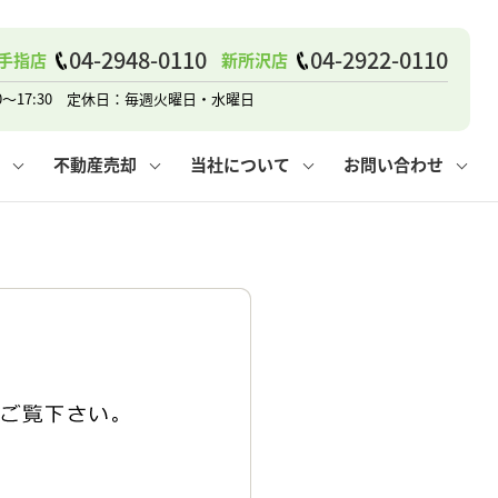
04-2948-0110
04-2922-0110
手指店
新所沢店
戸建て
諸費用
人情報保護方針
その他の問合せ
仲介と買取の違い
賃貸vs持ち家
0～17:30 定休日：毎週火曜日・水曜日
不動産売却
当社について
お問い合わせ
戸建て
諸費用
人情報保護方針
無料賃料査定
その他の問合せ
仲介と買取の違い
賃貸vs持ち家
採用情報
無料売却査定