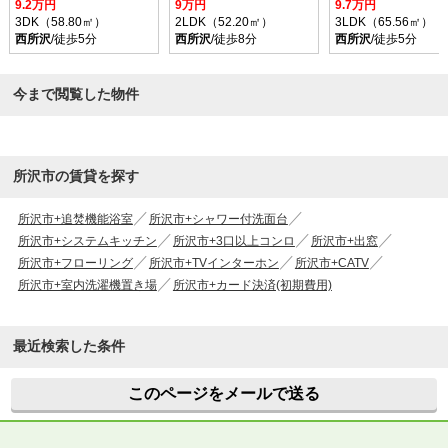
9.2万円
9万円
9.7万円
3DK（58.80㎡）
2LDK（52.20㎡）
3LDK（65.56㎡）
西所沢
/徒歩5分
西所沢
/徒歩8分
西所沢
/徒歩5分
今まで閲覧した物件
所沢市の賃貸を探す
所沢市+追焚機能浴室
所沢市+シャワー付洗面台
所沢市+システムキッチン
所沢市+3口以上コンロ
所沢市+出窓
所沢市+フローリング
所沢市+TVインターホン
所沢市+CATV
所沢市+室内洗濯機置き場
所沢市+カード決済(初期費用)
最近検索した条件
このページをメールで送る