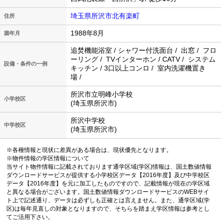
埼玉県所沢市北有楽町
住所
1988年8月
築年月
追焚機能浴室 / シャワー付洗面台 / 出窓 / フロ
ーリング / TVインターホン / CATV / システム
設備・条件の一例
キッチン / 3口以上コンロ / 室内洗濯機置き
場 /
所沢市立明峰小学校
小学校区
(埼玉県所沢市)
所沢中学校
中学校区
(埼玉県所沢市)
※各種情報と現状に差異がある場合は、現状優先となります。
※物件情報の学区情報について
当サイト物件情報に記載されております通学区域(学区)情報は、国土数値情報
ダウンロードサービスが提供する小学校区データ【2016年度】及び中学校区
データ【2016年度】を元に加工したものですので、記載情報が現在の学区域
と異なる場合がございます。国土数値情報ダウンロードサービスのWEBサイ
ト上で記述通り、データは必ずしも正確とは言えません。また、通学区域(学
区)は毎年見直しの対象となりますので、そちらを踏まえ学区情報は参考とし
てご活用下さい。