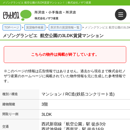
メゾングランピエ 航空公園の3LDK賃貸マンション！｜株式会社ノザワ産業
TOPページ
賃貸物件検索
所沢市の賃貸情報一覧
メゾングランピエ 航空公園の3LD
メゾングランピエ
航空公園の3LDK賃貸マンション
こちらの物件は掲載が終了しています。
※このページの情報は広告情報ではありません。過去から現在まで株式会社ノ
ザワ産業のホームぺージに掲載されていた物件情報を元に生成した参考情報で
す。
マンション / RC造(鉄筋コンクリート造)
種別 / 構造
3階
建物階建
3LDK
間取り一例
西武新宿線「航空公園」駅 徒歩3分
交通
西武池袋線「西所沢」駅 徒歩16分