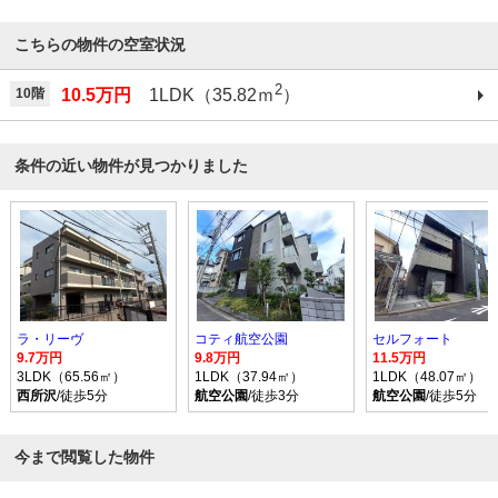
こちらの物件の空室状況
2
10階
10.5万円
1LDK（35.82ｍ
）
条件の近い物件が見つかりました
ラ・リーヴ
コティ航空公園
セルフォート
9.7万円
9.8万円
11.5万円
3LDK（65.56㎡）
1LDK（37.94㎡）
1LDK（48.07㎡）
西所沢
/徒歩5分
航空公園
/徒歩3分
航空公園
/徒歩5分
今まで閲覧した物件