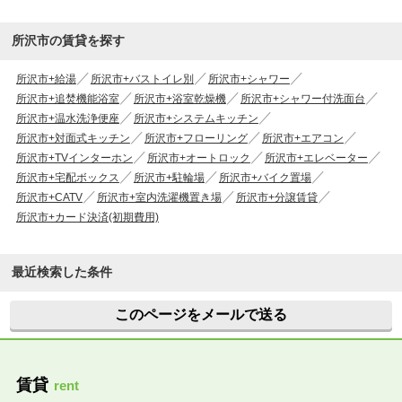
所沢市の賃貸を探す
所沢市+給湯
所沢市+バストイレ別
所沢市+シャワー
所沢市+追焚機能浴室
所沢市+浴室乾燥機
所沢市+シャワー付洗面台
所沢市+温水洗浄便座
所沢市+システムキッチン
所沢市+対面式キッチン
所沢市+フローリング
所沢市+エアコン
所沢市+TVインターホン
所沢市+オートロック
所沢市+エレベーター
所沢市+宅配ボックス
所沢市+駐輪場
所沢市+バイク置場
所沢市+CATV
所沢市+室内洗濯機置き場
所沢市+分譲賃貸
所沢市+カード決済(初期費用)
最近検索した条件
このページをメールで送る
賃貸
rent