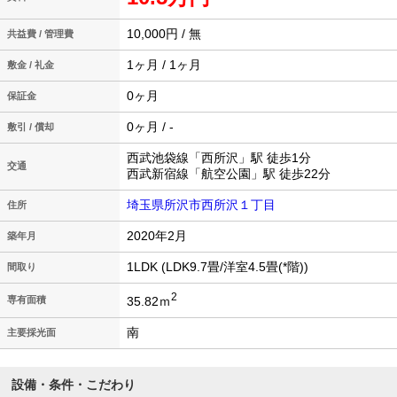
10,000円 / 無
共益費 / 管理費
1ヶ月 / 1ヶ月
敷金 / 礼金
0ヶ月
保証金
0ヶ月 / -
敷引 / 償却
西武池袋線「西所沢」駅 徒歩1分
交通
西武新宿線「航空公園」駅 徒歩22分
埼玉県所沢市西所沢１丁目
住所
2020年2月
築年月
1LDK (LDK9.7畳/洋室4.5畳(*階))
間取り
2
35.82ｍ
専有面積
南
主要採光面
設備・条件・こだわり