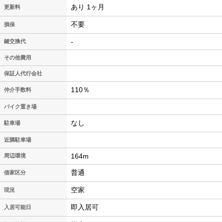
あり 1ヶ月
更新料
不要
損保
-
鍵交換代
その他費用
保証人代行会社
110％
仲介手数料
バイク置き場
なし
駐車場
近隣駐車場
164m
周辺環境
普通
借家区分
空家
現況
即入居可
入居可能日