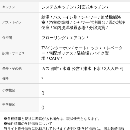
システムキッチン / 対面式キッチン /
キッチン
給湯 / バストイレ別 / シャワー / 追焚機能浴
室 / 浴室乾燥機 / シャワー付洗面台 / 温水洗浄
バス・トイレ
便座 / 室内洗濯機置き場 / 分譲賃貸 /
フローリング / エアコン /
住空間
TVインターホン / オートロック / エレベータ
ー / 宅配ボックス / 駐輪場 / バイク置
設備・サービス
場 / CATV /
ガス:都市 / 水道:公営 / 排水:下水 / 2人入居:可
条件・その他
*
備考
小学校区
()
中学校区
()
※各種情報と現状に差異がある場合は、現状優先となります。
※物件情報の学区情報について
当サイト物件情報に記載されております通学区域(学区)情報は、国土数値情報