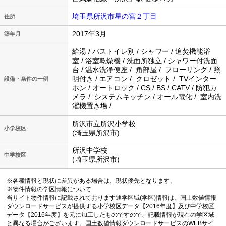
埼玉県所沢市星の宮２丁目
住所
2017年3月
築年月
給湯 / バストイレ別 / シャワー / 追焚機能浴
室 / 浴室乾燥機 / 洗面所独立 / シャワー付洗面
台 / 温水洗浄便座 / 角部屋 / フローリング / 照
明付き / エアコン / クロゼット / TVインター
設備・条件の一例
ホン / オートロック / CS / BS / CATV / 防犯カ
メラ / システムキッチン / オール電化 / 室内洗
濯機置き場 /
所沢市立所沢小学校
小学校区
(埼玉県所沢市)
所沢中学校
中学校区
(埼玉県所沢市)
※各種情報と現状に差異がある場合は、現状優先となります。
※物件情報の学区情報について
当サイト物件情報に記載されております通学区域(学区)情報は、国土数値情報
ダウンロードサービスが提供する小学校区データ【2016年度】及び中学校区
データ【2016年度】を元に加工したものですので、記載情報が現在の学区域
と異なる場合がございます。国土数値情報ダウンロードサービスのWEBサイ