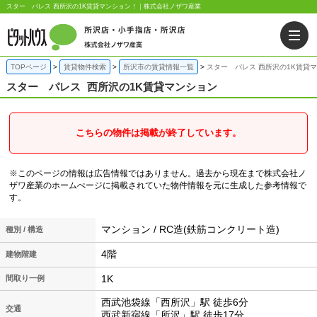
スター パレス 西所沢の1K賃貸マンション！｜株式会社ノザワ産業
TOPページ
賃貸物件検索
所沢市の賃貸情報一覧
スター パレス 西所沢の1K賃貸
スター パレス
西所沢の1K賃貸マンション
こちらの物件は掲載が終了しています。
※このページの情報は広告情報ではありません。過去から現在まで株式会社ノ
ザワ産業のホームぺージに掲載されていた物件情報を元に生成した参考情報で
す。
マンション / RC造(鉄筋コンクリート造)
種別 / 構造
4階
建物階建
1K
間取り一例
西武池袋線「西所沢」駅 徒歩6分
交通
西武新宿線「所沢」駅 徒歩17分