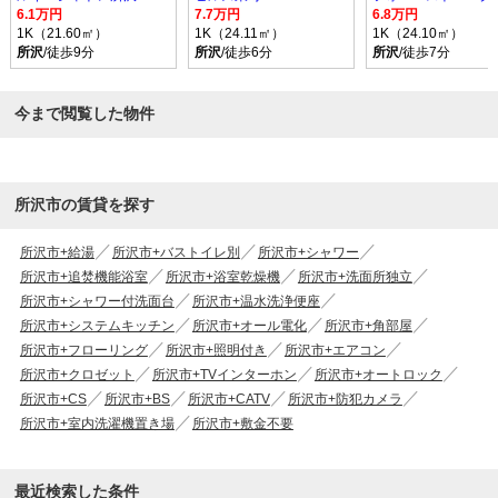
6.1万円
7.7万円
6.8万円
1K（21.60㎡）
1K（24.11㎡）
1K（24.10㎡）
所沢
/徒歩9分
所沢
/徒歩6分
所沢
/徒歩7分
今まで閲覧した物件
所沢市の賃貸を探す
所沢市+給湯
所沢市+バストイレ別
所沢市+シャワー
所沢市+追焚機能浴室
所沢市+浴室乾燥機
所沢市+洗面所独立
所沢市+シャワー付洗面台
所沢市+温水洗浄便座
所沢市+システムキッチン
所沢市+オール電化
所沢市+角部屋
所沢市+フローリング
所沢市+照明付き
所沢市+エアコン
所沢市+クロゼット
所沢市+TVインターホン
所沢市+オートロック
所沢市+CS
所沢市+BS
所沢市+CATV
所沢市+防犯カメラ
所沢市+室内洗濯機置き場
所沢市+敷金不要
最近検索した条件