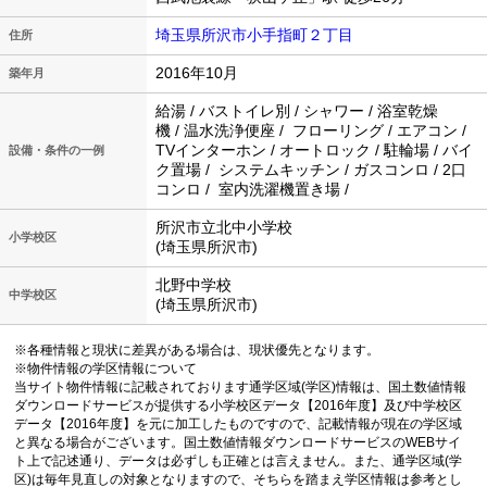
埼玉県所沢市小手指町２丁目
住所
2016年10月
築年月
給湯 / バストイレ別 / シャワー / 浴室乾燥
機 / 温水洗浄便座 / フローリング / エアコン /
TVインターホン / オートロック / 駐輪場 / バイ
設備・条件の一例
ク置場 / システムキッチン / ガスコンロ / 2口
コンロ / 室内洗濯機置き場 /
所沢市立北中小学校
小学校区
(埼玉県所沢市)
北野中学校
中学校区
(埼玉県所沢市)
※各種情報と現状に差異がある場合は、現状優先となります。
※物件情報の学区情報について
当サイト物件情報に記載されております通学区域(学区)情報は、国土数値情報
ダウンロードサービスが提供する小学校区データ【2016年度】及び中学校区
データ【2016年度】を元に加工したものですので、記載情報が現在の学区域
と異なる場合がございます。国土数値情報ダウンロードサービスのWEBサイ
ト上で記述通り、データは必ずしも正確とは言えません。また、通学区域(学
区)は毎年見直しの対象となりますので、そちらを踏まえ学区情報は参考とし