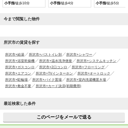
小手指
/徒歩10分
小手指
/徒歩4分
小手指
/徒歩5分
今まで閲覧した物件
所沢市の賃貸を探す
所沢市+給湯
所沢市+バストイレ別
所沢市+シャワー
所沢市+浴室乾燥機
所沢市+温水洗浄便座
所沢市+システムキッチン
所沢市+ガスコンロ
所沢市+2口コンロ
所沢市+フローリング
所沢市+エアコン
所沢市+TVインターホン
所沢市+オートロック
所沢市+駐輪場
所沢市+バイク置場
所沢市+室内洗濯機置き場
所沢市+敷金不要
所沢市+カード決済(初期費用)
最近検索した条件
このページをメールで送る