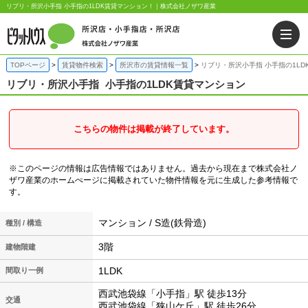
リブリ・所沢小手指 小手指の1LDK賃貸マンション！｜株式会社ノザワ産業
TOPページ
賃貸物件検索
所沢市の賃貸情報一覧
リブリ・所沢小手指 小手指の1LD
リブリ・所沢小手指
小手指の1LDK賃貸マンション
こちらの物件は掲載が終了しています。
※このページの情報は広告情報ではありません。過去から現在まで株式会社ノ
ザワ産業のホームぺージに掲載されていた物件情報を元に生成した参考情報で
す。
マンション / S造(鉄骨造)
種別 / 構造
3階
建物階建
1LDK
間取り一例
西武池袋線「小手指」駅 徒歩13分
交通
西武池袋線「狭山ケ丘」駅 徒歩26分