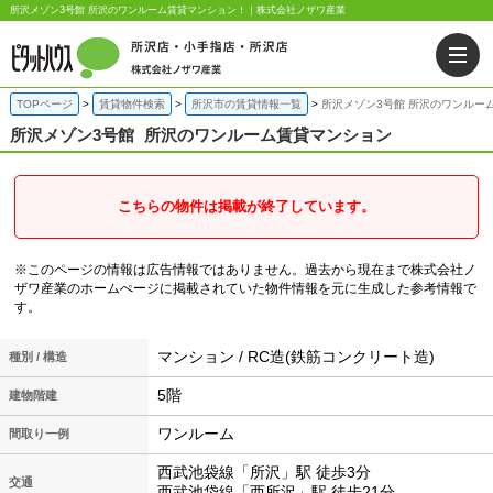
所沢メゾン3号館 所沢のワンルーム賃貸マンション！｜株式会社ノザワ産業
TOPページ
賃貸物件検索
所沢市の賃貸情報一覧
所沢メゾン3号館 所沢のワンルー
所沢メゾン3号館
所沢のワンルーム賃貸マンション
こちらの物件は掲載が終了しています。
※このページの情報は広告情報ではありません。過去から現在まで株式会社ノ
ザワ産業のホームぺージに掲載されていた物件情報を元に生成した参考情報で
す。
マンション / RC造(鉄筋コンクリート造)
種別 / 構造
5階
建物階建
ワンルーム
間取り一例
西武池袋線「所沢」駅 徒歩3分
交通
西武池袋線「西所沢」駅 徒歩21分