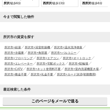
所沢
/徒歩6分
西所沢
/徒歩13分
西所沢
/徒歩6分
今まで閲覧した物件
所沢市の賃貸を探す
所沢市+給湯
所沢市+浴室乾燥機
所沢市+温水洗浄便座
所沢市+冷蔵庫
所沢市+角部屋
所沢市+バルコニー
所沢市+フローリング
所沢市+エアコン
所沢市+オートロック
所沢市+エレベーター
所沢市+宅配ボックス
所沢市+駐輪場
所沢市+CATV
所沢市+ネット使用料不要
所沢市+室内洗濯機置き場
所沢市+敷金不要
所沢市+礼金不要
所沢市+カード決済(初期費用)
最近検索した条件
このページをメールで送る