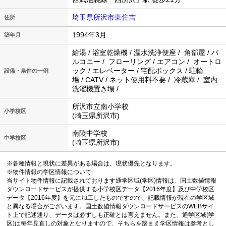
埼玉県所沢市東住吉
住所
1994年3月
築年月
給湯 / 浴室乾燥機 / 温水洗浄便座 / 角部屋 / バ
ルコニー / フローリング / エアコン / オートロ
ック / エレベーター / 宅配ボックス / 駐輪
設備・条件の一例
場 / CATV / ネット使用料不要 / 冷蔵庫 / 室内
洗濯機置き場 /
所沢市立南小学校
小学校区
(埼玉県所沢市)
南陵中学校
中学校区
(埼玉県所沢市)
※各種情報と現状に差異がある場合は、現状優先となります。
※物件情報の学区情報について
当サイト物件情報に記載されております通学区域(学区)情報は、国土数値情報
ダウンロードサービスが提供する小学校区データ【2016年度】及び中学校区
データ【2016年度】を元に加工したものですので、記載情報が現在の学区域
と異なる場合がございます。国土数値情報ダウンロードサービスのWEBサイ
ト上で記述通り、データは必ずしも正確とは言えません。また、通学区域(学
区)は毎年見直しの対象となりますので、そちらを踏まえ学区情報は参考とし