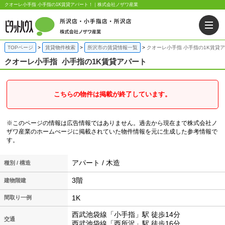
クオーレ小手指 小手指の1K賃貸アパート！｜株式会社ノザワ産業
TOPページ
賃貸物件検索
所沢市の賃貸情報一覧
クオーレ小手指 小手指の1K賃貸
クオーレ小手指
小手指の1K賃貸アパート
こちらの物件は掲載が終了しています。
※このページの情報は広告情報ではありません。過去から現在まで株式会社ノ
ザワ産業のホームぺージに掲載されていた物件情報を元に生成した参考情報で
す。
アパート / 木造
種別 / 構造
3階
建物階建
1K
間取り一例
西武池袋線「小手指」駅 徒歩14分
交通
西武池袋線「西所沢」駅 徒歩16分