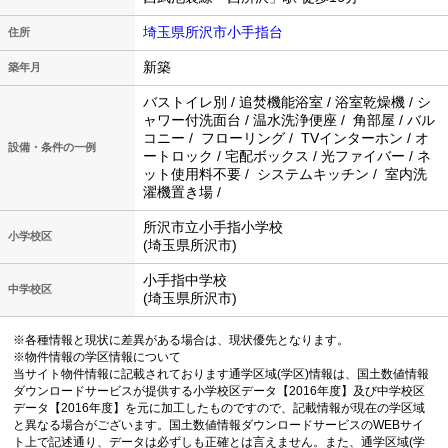
埼玉県所沢市小手指台
住所
新築
築年月
バストイレ別 / 追焚機能浴室 / 浴室乾燥機 / シ
ャワー付洗面台 / 温水洗浄便座 / 角部屋 / バル
コニー / フローリング / TVインターホン / オ
設備・条件の一例
ートロック / 宅配ボックス / 光ファイバー / ネ
ット使用料不要 / システムキッチン / 室内洗
濯機置き場 /
所沢市立小手指小学校
小学校区
(埼玉県所沢市)
小手指中学校
中学校区
(埼玉県所沢市)
※各種情報と現状に差異がある場合は、現状優先となります。
※物件情報の学区情報について
当サイト物件情報に記載されております通学区域(学区)情報は、国土数値情報
ダウンロードサービスが提供する小学校区データ【2016年度】及び中学校区
データ【2016年度】を元に加工したものですので、記載情報が現在の学区域
と異なる場合がございます。国土数値情報ダウンロードサービスのWEBサイ
ト上で記述通り、データは必ずしも正確とは言えません。また、通学区域(学