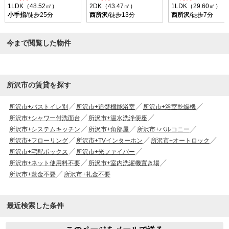
1LDK（48.52㎡）
2DK（43.47㎡）
1LDK（29.60㎡）
小手指
/徒歩25分
西所沢
/徒歩13分
西所沢
/徒歩7分
今まで閲覧した物件
所沢市の賃貸を探す
所沢市+バストイレ別
所沢市+追焚機能浴室
所沢市+浴室乾燥機
所沢市+シャワー付洗面台
所沢市+温水洗浄便座
所沢市+システムキッチン
所沢市+角部屋
所沢市+バルコニー
所沢市+フローリング
所沢市+TVインターホン
所沢市+オートロック
所沢市+宅配ボックス
所沢市+光ファイバー
所沢市+ネット使用料不要
所沢市+室内洗濯機置き場
所沢市+敷金不要
所沢市+礼金不要
最近検索した条件