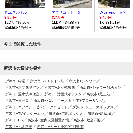
Ｆ.エテルネル
アプリコット Ｂ
D-Sereno下藤沢
8.5万円
8.7万円
8.4万円
1LDK（35.10㎡）
1LDK（34.88㎡）
1K（31.61㎡）
武蔵藤沢
/徒歩6分
武蔵藤沢
/徒歩1分
武蔵藤沢
/徒歩9分
今まで閲覧した物件
所沢市の賃貸を探す
所沢市+給湯
所沢市+バストイレ別
所沢市+シャワー
所沢市+追焚機能浴室
所沢市+浴室乾燥機
所沢市+シャワー付洗面台
所沢市+温水洗浄便座
所沢市+対面式キッチン
所沢市+最上階
所沢市+角部屋
所沢市+バルコニー
所沢市+フローリング
所沢市+エアコン
所沢市+クロゼット
所沢市+シューズボックス
所沢市+TVインターホン
所沢市+宅配ボックス
所沢市+駐輪場
所沢市+BS
所沢市+室内洗濯機置き場
所沢市+敷金不要
所沢市+礼金不要
所沢市+カード決済(初期費用)