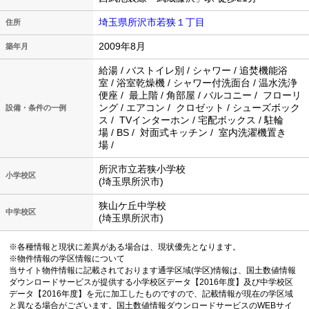
埼玉県所沢市若狭１丁目
住所
2009年8月
築年月
給湯 / バストイレ別 / シャワー / 追焚機能浴
室 / 浴室乾燥機 / シャワー付洗面台 / 温水洗浄
便座 / 最上階 / 角部屋 / バルコニー / フローリ
ング / エアコン / クロゼット / シューズボック
設備・条件の一例
ス / TVインターホン / 宅配ボックス / 駐輪
場 / BS / 対面式キッチン / 室内洗濯機置き
場 /
所沢市立若狭小学校
小学校区
(埼玉県所沢市)
狭山ケ丘中学校
中学校区
(埼玉県所沢市)
※各種情報と現状に差異がある場合は、現状優先となります。
※物件情報の学区情報について
当サイト物件情報に記載されております通学区域(学区)情報は、国土数値情報
ダウンロードサービスが提供する小学校区データ【2016年度】及び中学校区
データ【2016年度】を元に加工したものですので、記載情報が現在の学区域
と異なる場合がございます。国土数値情報ダウンロードサービスのWEBサイ