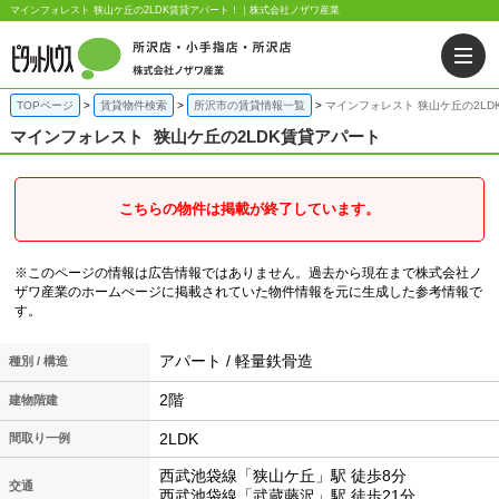
マインフォレスト 狭山ケ丘の2LDK賃貸アパート！｜株式会社ノザワ産業
TOPページ
賃貸物件検索
所沢市の賃貸情報一覧
マインフォレスト 狭山ケ丘の2LD
マインフォレスト
狭山ケ丘の2LDK賃貸アパート
こちらの物件は掲載が終了しています。
※このページの情報は広告情報ではありません。過去から現在まで株式会社ノ
ザワ産業のホームぺージに掲載されていた物件情報を元に生成した参考情報で
す。
アパート / 軽量鉄骨造
種別 / 構造
2階
建物階建
2LDK
間取り一例
西武池袋線「狭山ケ丘」駅 徒歩8分
交通
西武池袋線「武蔵藤沢」駅 徒歩21分