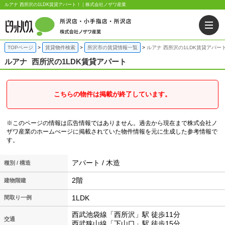
ルアナ 西所沢の1LDK賃貸アパート！｜株式会社ノザワ産業
TOPページ
賃貸物件検索
所沢市の賃貸情報一覧
ルアナ 西所沢の1LDK賃貸アパー
ルアナ
西所沢の1LDK賃貸アパート
こちらの物件は掲載が終了しています。
※このページの情報は広告情報ではありません。過去から現在まで株式会社ノ
ザワ産業のホームぺージに掲載されていた物件情報を元に生成した参考情報で
す。
アパート / 木造
種別 / 構造
2階
建物階建
1LDK
間取り一例
西武池袋線「西所沢」駅 徒歩11分
交通
西武狭山線「下山口」駅 徒歩15分