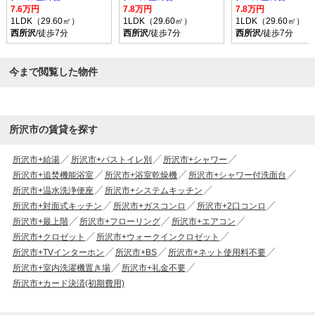
7.6万円
7.8万円
7.8万円
1LDK（29.60㎡）
1LDK（29.60㎡）
1LDK（29.60㎡）
西所沢
/徒歩7分
西所沢
/徒歩7分
西所沢
/徒歩7分
今まで閲覧した物件
所沢市の賃貸を探す
所沢市+給湯
所沢市+バストイレ別
所沢市+シャワー
所沢市+追焚機能浴室
所沢市+浴室乾燥機
所沢市+シャワー付洗面台
所沢市+温水洗浄便座
所沢市+システムキッチン
所沢市+対面式キッチン
所沢市+ガスコンロ
所沢市+2口コンロ
所沢市+最上階
所沢市+フローリング
所沢市+エアコン
所沢市+クロゼット
所沢市+ウォークインクロゼット
所沢市+TVインターホン
所沢市+BS
所沢市+ネット使用料不要
所沢市+室内洗濯機置き場
所沢市+礼金不要
所沢市+カード決済(初期費用)