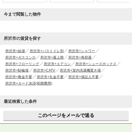
今まで閲覧した物件
所沢市の賃貸を探す
所沢市+給湯
所沢市+バストイレ別
所沢市+シャワー
所沢市+ガスコンロ
所沢市+最上階
所沢市+角部屋
所沢市+フローリング
所沢市+エアコン
所沢市+シューズボックス
所沢市+駐輪場
所沢市+CATV
所沢市+室内洗濯機置き場
所沢市+敷金不要
所沢市+礼金不要
所沢市+保証人不要
所沢市+カード決済(初期費用)
最近検索した条件
このページをメールで送る