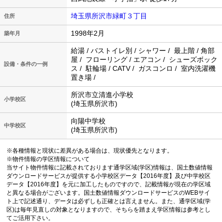
埼玉県所沢市緑町３丁目
住所
1998年2月
築年月
給湯 / バストイレ別 / シャワー / 最上階 / 角部
屋 / フローリング / エアコン / シューズボック
設備・条件の一例
ス / 駐輪場 / CATV / ガスコンロ / 室内洗濯機
置き場 /
所沢市立清進小学校
小学校区
(埼玉県所沢市)
向陽中学校
中学校区
(埼玉県所沢市)
※各種情報と現状に差異がある場合は、現状優先となります。
※物件情報の学区情報について
当サイト物件情報に記載されております通学区域(学区)情報は、国土数値情報
ダウンロードサービスが提供する小学校区データ【2016年度】及び中学校区
データ【2016年度】を元に加工したものですので、記載情報が現在の学区域
と異なる場合がございます。国土数値情報ダウンロードサービスのWEBサイ
ト上で記述通り、データは必ずしも正確とは言えません。また、通学区域(学
区)は毎年見直しの対象となりますので、そちらを踏まえ学区情報は参考とし
てご活用下さい。