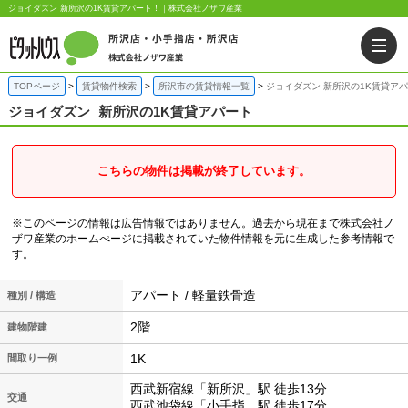
ジョイダズン 新所沢の1K賃貸アパート！｜株式会社ノザワ産業
TOPページ
賃貸物件検索
所沢市の賃貸情報一覧
ジョイダズン 新所沢の1K賃貸ア
ジョイダズン
新所沢の1K賃貸アパート
こちらの物件は掲載が終了しています。
※このページの情報は広告情報ではありません。過去から現在まで株式会社ノ
ザワ産業のホームぺージに掲載されていた物件情報を元に生成した参考情報で
す。
アパート / 軽量鉄骨造
種別 / 構造
2階
建物階建
1K
間取り一例
西武新宿線「新所沢」駅 徒歩13分
交通
西武池袋線「小手指」駅 徒歩17分