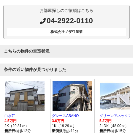
お部屋探しのご依頼はこちら
04-2922-0110
株式会社ノザワ産業
こちらの物件の空室状況
条件の近い物件が見つかりました
白水荘
グレースASANO
グリーンアネックス
4.5万円
3.6万円
5.2万円
2K（29.81㎡）
1K（19.29㎡）
2LDK（48.00㎡）
新所沢
/徒歩12分
新所沢
/徒歩11分
新所沢
/徒歩15分