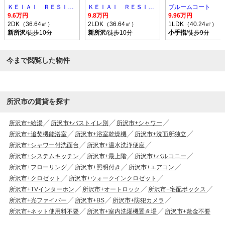
ＫＥＩＡＩ ＲＥＳＩＤＥＮＣＥ 新所沢
ＫＥＩＡＩ ＲＥＳＩＤＥＮＣＥ 新所沢
ブルームコート
9.6万円
9.8万円
9.96万円
2DK（36.64㎡）
2LDK（36.64㎡）
1LDK（40.24㎡）
新所沢
/徒歩10分
新所沢
/徒歩10分
小手指
/徒歩9分
今まで閲覧した物件
所沢市の賃貸を探す
所沢市+給湯
所沢市+バストイレ別
所沢市+シャワー
所沢市+追焚機能浴室
所沢市+浴室乾燥機
所沢市+洗面所独立
所沢市+シャワー付洗面台
所沢市+温水洗浄便座
所沢市+システムキッチン
所沢市+最上階
所沢市+バルコニー
所沢市+フローリング
所沢市+照明付き
所沢市+エアコン
所沢市+クロゼット
所沢市+ウォークインクロゼット
所沢市+TVインターホン
所沢市+オートロック
所沢市+宅配ボックス
所沢市+光ファイバー
所沢市+BS
所沢市+防犯カメラ
所沢市+ネット使用料不要
所沢市+室内洗濯機置き場
所沢市+敷金不要