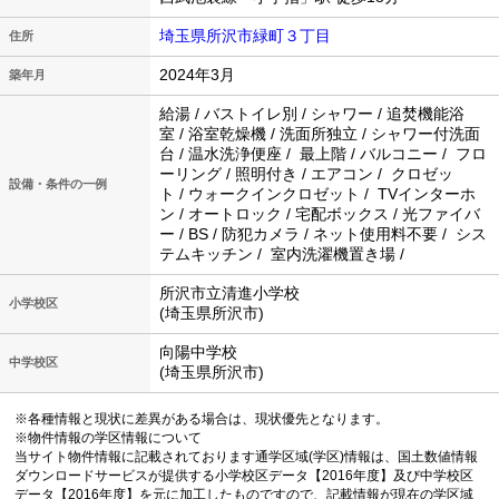
埼玉県所沢市緑町３丁目
住所
2024年3月
築年月
給湯 / バストイレ別 / シャワー / 追焚機能浴
室 / 浴室乾燥機 / 洗面所独立 / シャワー付洗面
台 / 温水洗浄便座 / 最上階 / バルコニー / フロ
ーリング / 照明付き / エアコン / クロゼッ
設備・条件の一例
ト / ウォークインクロゼット / TVインターホ
ン / オートロック / 宅配ボックス / 光ファイバ
ー / BS / 防犯カメラ / ネット使用料不要 / シス
テムキッチン / 室内洗濯機置き場 /
所沢市立清進小学校
小学校区
(埼玉県所沢市)
向陽中学校
中学校区
(埼玉県所沢市)
※各種情報と現状に差異がある場合は、現状優先となります。
※物件情報の学区情報について
当サイト物件情報に記載されております通学区域(学区)情報は、国土数値情報
ダウンロードサービスが提供する小学校区データ【2016年度】及び中学校区
データ【2016年度】を元に加工したものですので、記載情報が現在の学区域