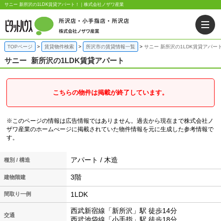
サニー 新所沢の1LDK賃貸アパート！｜株式会社ノザワ産業
TOPページ
賃貸物件検索
所沢市の賃貸情報一覧
サニー 新所沢の1LDK賃貸アパー
サニー
新所沢の1LDK賃貸アパート
こちらの物件は掲載が終了しています。
※このページの情報は広告情報ではありません。過去から現在まで株式会社ノ
ザワ産業のホームぺージに掲載されていた物件情報を元に生成した参考情報で
す。
アパート / 木造
種別 / 構造
3階
建物階建
1LDK
間取り一例
西武新宿線「新所沢」駅 徒歩14分
交通
西武池袋線「小手指」駅 徒歩18分