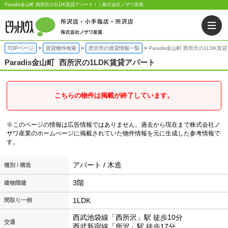
Paradis金山町 西所沢の1LDK賃貸アパート！｜株式会社ノザワ産業
TOPページ
賃貸物件検索
所沢市の賃貸情報一覧
Paradis金山町 西所沢の1LDK賃
Paradis金山町
西所沢の1LDK賃貸アパート
こちらの物件は掲載が終了しています。
※このページの情報は広告情報ではありません。過去から現在まで株式会社ノ
ザワ産業のホームぺージに掲載されていた物件情報を元に生成した参考情報で
す。
アパート / 木造
種別 / 構造
3階
建物階建
1LDK
間取り一例
西武池袋線「西所沢」駅 徒歩10分
交通
西武新宿線「所沢」駅 徒歩17分