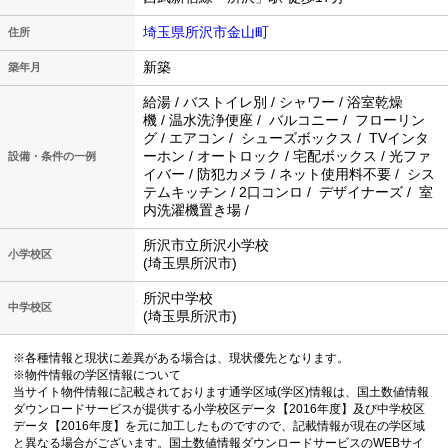
埼玉県所沢市金山町
住所
新築
築年月
給湯 / バストイレ別 / シャワー / 浴室乾燥
機 / 温水洗浄便座 / バルコニー / フローリン
グ / エアコン / シューズボックス / TVインタ
ーホン / オートロック / 宅配ボックス / 光ファ
設備・条件の一例
イバー / 防犯カメラ / ネット使用料不要 / シス
テムキッチン / 2口コンロ / デザイナーズ / 室
内洗濯機置き場 /
所沢市立所沢小学校
小学校区
(埼玉県所沢市)
所沢中学校
中学校区
(埼玉県所沢市)
※各種情報と現状に差異がある場合は、現状優先となります。
※物件情報の学区情報について
当サイト物件情報に記載されております通学区域(学区)情報は、国土数値情報
ダウンロードサービスが提供する小学校区データ【2016年度】及び中学校区
データ【2016年度】を元に加工したものですので、記載情報が現在の学区域
と異なる場合がございます。国土数値情報ダウンロードサービスのWEBサイ