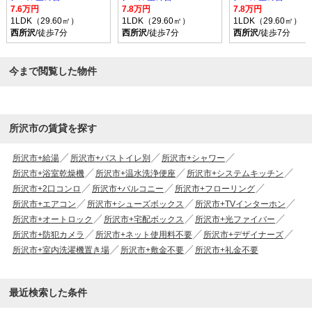
7.6万円
7.8万円
7.8万円
1LDK（29.60㎡）
1LDK（29.60㎡）
1LDK（29.60㎡）
西所沢
/徒歩7分
西所沢
/徒歩7分
西所沢
/徒歩7分
今まで閲覧した物件
所沢市の賃貸を探す
所沢市+給湯
所沢市+バストイレ別
所沢市+シャワー
所沢市+浴室乾燥機
所沢市+温水洗浄便座
所沢市+システムキッチン
所沢市+2口コンロ
所沢市+バルコニー
所沢市+フローリング
所沢市+エアコン
所沢市+シューズボックス
所沢市+TVインターホン
所沢市+オートロック
所沢市+宅配ボックス
所沢市+光ファイバー
所沢市+防犯カメラ
所沢市+ネット使用料不要
所沢市+デザイナーズ
所沢市+室内洗濯機置き場
所沢市+敷金不要
所沢市+礼金不要
最近検索した条件