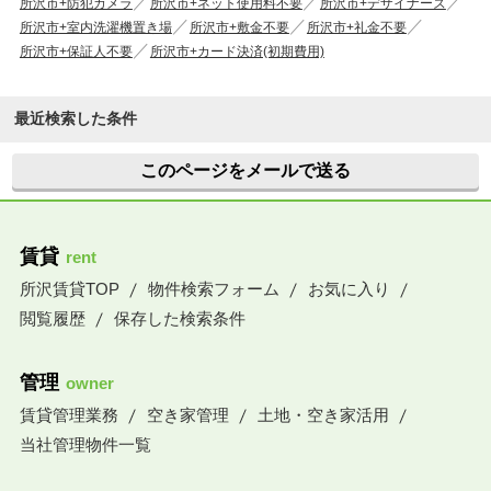
所沢市+防犯カメラ
所沢市+ネット使用料不要
所沢市+デザイナーズ
所沢市+室内洗濯機置き場
所沢市+敷金不要
所沢市+礼金不要
所沢市+保証人不要
所沢市+カード決済(初期費用)
最近検索した条件
このページをメールで送る
賃貸
rent
所沢賃貸TOP
物件検索フォーム
お気に入り
閲覧履歴
保存した検索条件
管理
owner
賃貸管理業務
空き家管理
土地・空き家活用
当社管理物件一覧