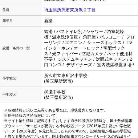
埼玉県所沢市東所沢２丁目
住所
新築
築年月
給湯 / バストイレ別 / シャワー / 浴室乾燥
機 / 温水洗浄便座 / 角部屋 / バルコニー / フロ
ーリング / エアコン / シューズボックス / TV
インターホン / オートロック / 宅配ボック
設備・条件の一例
ス / 光ファイバー / 防犯カメラ / ネット使用料
不要 / システムキッチン / 対面式キッチン / 2
口コンロ / デザイナーズ / 室内洗濯機置き場 /
所沢市立東所沢小学校
小学校区
(埼玉県所沢市)
柳瀬中学校
中学校区
(埼玉県所沢市)
※各種情報と現状に差異がある場合は、現状優先となります。
※物件情報の学区情報について
当サイト物件情報に記載されております通学区域(学区)情報は、国土数値情報
ダウンロードサービスが提供する小学校区データ【2016年度】及び中学校区
データ【2016年度】を元に加工したものですので、記載情報が現在の学区域
と異なる場合がございます。国土数値情報ダウンロードサービスのWEBサイ