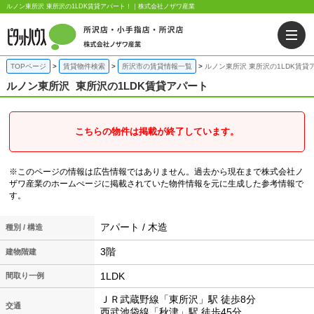
ルノン東所沢 東所沢の1LDK賃貸アパート！｜株式会社ノザワ産業
TOPページ
賃貸物件検索
所沢市の賃貸情報一覧
ルノン東所沢 東所沢の1LDK賃貸
ルノン東所沢
東所沢の1LDK賃貸アパート
こちらの物件は掲載が終了しています。
※このページの情報は広告情報ではありません。過去から現在まで株式会社ノ
ザワ産業のホームぺージに掲載されていた物件情報を元に生成した参考情報で
す。
アパート / 木造
種別 / 構造
3階
建物階建
1LDK
間取り一例
ＪＲ武蔵野線「東所沢」駅 徒歩8分
交通
西武池袋線「秋津」駅 徒歩45分