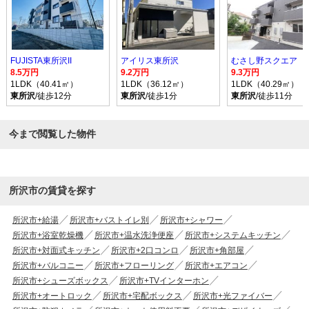
FUJISTA東所沢II
アイリス東所沢
むさし野スクエア
8.5万円
9.2万円
9.3万円
1LDK（40.41㎡）
1LDK（36.12㎡）
1LDK（40.29㎡）
東所沢
/徒歩12分
東所沢
/徒歩1分
東所沢
/徒歩11分
今まで閲覧した物件
所沢市の賃貸を探す
所沢市+給湯
所沢市+バストイレ別
所沢市+シャワー
所沢市+浴室乾燥機
所沢市+温水洗浄便座
所沢市+システムキッチン
所沢市+対面式キッチン
所沢市+2口コンロ
所沢市+角部屋
所沢市+バルコニー
所沢市+フローリング
所沢市+エアコン
所沢市+シューズボックス
所沢市+TVインターホン
所沢市+オートロック
所沢市+宅配ボックス
所沢市+光ファイバー