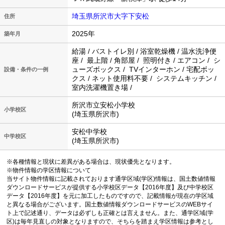
埼玉県所沢市大字下安松
住所
2025年
築年月
給湯 / バストイレ別 / 浴室乾燥機 / 温水洗浄便
座 / 最上階 / 角部屋 / 照明付き / エアコン / シ
ューズボックス / TVインターホン / 宅配ボッ
設備・条件の一例
クス / ネット使用料不要 / システムキッチン /
室内洗濯機置き場 /
所沢市立安松小学校
小学校区
(埼玉県所沢市)
安松中学校
中学校区
(埼玉県所沢市)
※各種情報と現状に差異がある場合は、現状優先となります。
※物件情報の学区情報について
当サイト物件情報に記載されております通学区域(学区)情報は、国土数値情報
ダウンロードサービスが提供する小学校区データ【2016年度】及び中学校区
データ【2016年度】を元に加工したものですので、記載情報が現在の学区域
と異なる場合がございます。国土数値情報ダウンロードサービスのWEBサイ
ト上で記述通り、データは必ずしも正確とは言えません。また、通学区域(学
区)は毎年見直しの対象となりますので、そちらを踏まえ学区情報は参考とし