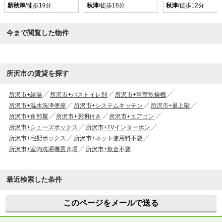
新秋津
/徒歩19分
秋津
/徒歩16分
秋津
/徒歩12分
今まで閲覧した物件
所沢市の賃貸を探す
所沢市+給湯
所沢市+バストイレ別
所沢市+浴室乾燥機
所沢市+温水洗浄便座
所沢市+システムキッチン
所沢市+最上階
所沢市+角部屋
所沢市+照明付き
所沢市+エアコン
所沢市+シューズボックス
所沢市+TVインターホン
所沢市+宅配ボックス
所沢市+ネット使用料不要
所沢市+室内洗濯機置き場
所沢市+敷金不要
最近検索した条件
このページをメールで送る