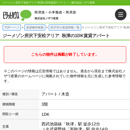
ジーメゾン所沢下安松アリア 秋津の1DK賃貸アパート！｜株式会社ノザワ産業
TOPページ
賃貸物件検索
所沢市の賃貸情報一覧
ジーメゾン所沢下安松アリア 秋津
ジーメゾン所沢下安松アリア
秋津の1DK賃貸アパート
こちらの物件は掲載が終了しています。
※このページの情報は広告情報ではありません。過去から現在まで株式会社ノ
ザワ産業のホームぺージに掲載されていた物件情報を元に生成した参考情報で
す。
アパート / 木造
種別 / 構造
3階
建物階建
1DK
間取り一例
西武池袋線「秋津」駅 徒歩12分
交通
ＪＲ武蔵野線「新秋津」駅 徒歩14分