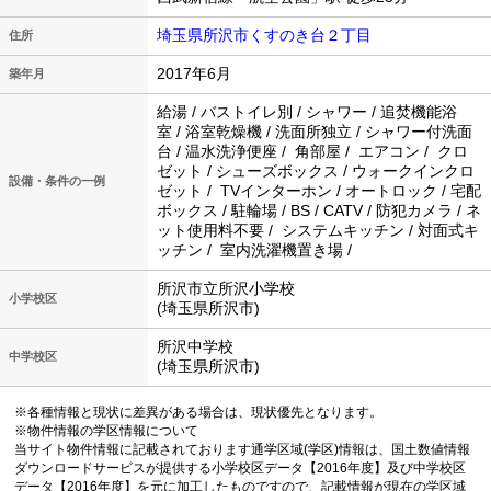
埼玉県所沢市くすのき台２丁目
住所
2017年6月
築年月
給湯 / バストイレ別 / シャワー / 追焚機能浴
室 / 浴室乾燥機 / 洗面所独立 / シャワー付洗面
台 / 温水洗浄便座 / 角部屋 / エアコン / クロ
ゼット / シューズボックス / ウォークインクロ
設備・条件の一例
ゼット / TVインターホン / オートロック / 宅配
ボックス / 駐輪場 / BS / CATV / 防犯カメラ / ネ
ット使用料不要 / システムキッチン / 対面式キ
ッチン / 室内洗濯機置き場 /
所沢市立所沢小学校
小学校区
(埼玉県所沢市)
所沢中学校
中学校区
(埼玉県所沢市)
※各種情報と現状に差異がある場合は、現状優先となります。
※物件情報の学区情報について
当サイト物件情報に記載されております通学区域(学区)情報は、国土数値情報
ダウンロードサービスが提供する小学校区データ【2016年度】及び中学校区
データ【2016年度】を元に加工したものですので、記載情報が現在の学区域