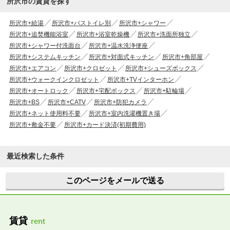
所沢市の賃貸を探す
所沢市+給湯
所沢市+バストイレ別
所沢市+シャワー
所沢市+追焚機能浴室
所沢市+浴室乾燥機
所沢市+洗面所独立
所沢市+シャワー付洗面台
所沢市+温水洗浄便座
所沢市+システムキッチン
所沢市+対面式キッチン
所沢市+角部屋
所沢市+エアコン
所沢市+クロゼット
所沢市+シューズボックス
所沢市+ウォークインクロゼット
所沢市+TVインターホン
所沢市+オートロック
所沢市+宅配ボックス
所沢市+駐輪場
所沢市+BS
所沢市+CATV
所沢市+防犯カメラ
所沢市+ネット使用料不要
所沢市+室内洗濯機置き場
所沢市+敷金不要
所沢市+カード決済(初期費用)
最近検索した条件
このページをメールで送る
賃貸
rent