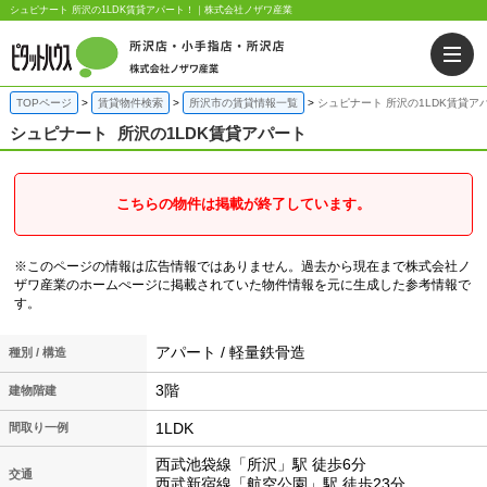
シュピナート 所沢の1LDK賃貸アパート！｜株式会社ノザワ産業
TOPページ
賃貸物件検索
所沢市の賃貸情報一覧
シュピナート 所沢の1LDK賃貸ア
シュピナート
所沢の1LDK賃貸アパート
こちらの物件は掲載が終了しています。
※このページの情報は広告情報ではありません。過去から現在まで株式会社ノ
ザワ産業のホームぺージに掲載されていた物件情報を元に生成した参考情報で
す。
アパート / 軽量鉄骨造
種別 / 構造
3階
建物階建
1LDK
間取り一例
西武池袋線「所沢」駅 徒歩6分
交通
西武新宿線「航空公園」駅 徒歩23分