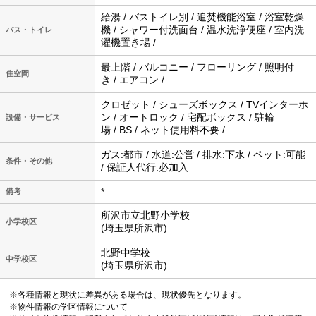
給湯 / バストイレ別 / 追焚機能浴室 / 浴室乾燥
機 / シャワー付洗面台 / 温水洗浄便座 / 室内洗
バス・トイレ
濯機置き場 /
最上階 / バルコニー / フローリング / 照明付
住空間
き / エアコン /
クロゼット / シューズボックス / TVインターホ
ン / オートロック / 宅配ボックス / 駐輪
設備・サービス
場 / BS / ネット使用料不要 /
ガス:都市 / 水道:公営 / 排水:下水 / ペット:可能
条件・その他
/ 保証人代行:必加入
*
備考
所沢市立北野小学校
小学校区
(埼玉県所沢市)
北野中学校
中学校区
(埼玉県所沢市)
※各種情報と現状に差異がある場合は、現状優先となります。
※物件情報の学区情報について