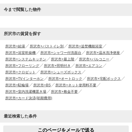
今まで閲覧した物件
所沢市の賃貸を探す
所沢市+給湯
所沢市+バストイレ別
所沢市+追焚機能浴室
所沢市+浴室乾燥機
所沢市+シャワー付洗面台
所沢市+温水洗浄便座
所沢市+システムキッチン
所沢市+最上階
所沢市+バルコニー
所沢市+フローリング
所沢市+照明付き
所沢市+エアコン
所沢市+クロゼット
所沢市+シューズボックス
所沢市+TVインターホン
所沢市+オートロック
所沢市+宅配ボックス
所沢市+駐輪場
所沢市+BS
所沢市+ネット使用料不要
所沢市+室内洗濯機置き場
所沢市+敷金不要
所沢市+カード決済(初期費用)
最近検索した条件
このページをメールで送る