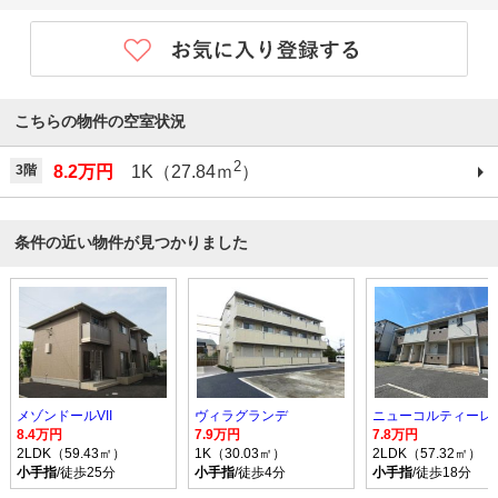
こちらの物件の空室状況
2
3階
8.2万円
1K（27.84ｍ
）
条件の近い物件が見つかりました
メゾンドールVII
ヴィラグランデ
ニューコルティーレ
8.4万円
7.9万円
7.8万円
2LDK（59.43㎡）
1K（30.03㎡）
2LDK（57.32㎡）
小手指
/徒歩25分
小手指
/徒歩4分
小手指
/徒歩18分