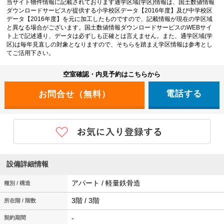
当サイト物件情報に記載されております通学区域(学区)情報は、国土数値情報
ダウンロードサービスが提供する小学校区データ【2016年度】及び中学校区
データ【2016年度】を元に加工したものですので、記載情報が現在の学区域
と異なる場合がございます。国土数値情報ダウンロードサービスのWEBサイ
ト上で記述通り、データは必ずしも正確とは言えません。また、通学区域(学
区)は毎年見直しの対象となりますので、そちらを踏まえ学区情報は参考とし
てご活用下さい。
空室確認・内見予約はこちらから
電話する
設備詳細情報
アパート / 軽量鉄骨造
種別 / 構造
3階 / 3階
所在階 / 階数
-
契約期間