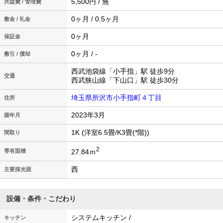
5,500円 / 無
共益費 / 管理費
0ヶ月 / 0.5ヶ月
敷金 / 礼金
0ヶ月
保証金
0ヶ月 / -
敷引 / 償却
西武池袋線「小手指」駅 徒歩9分
交通
西武狭山線「下山口」駅 徒歩30分
埼玉県所沢市小手指町４丁目
住所
2023年3月
築年月
1K (洋室6.5畳/K3畳(*階))
間取り
2
27.84ｍ
専有面積
西
主要採光面
設備・条件・こだわり
システムキッチン /
キッチン