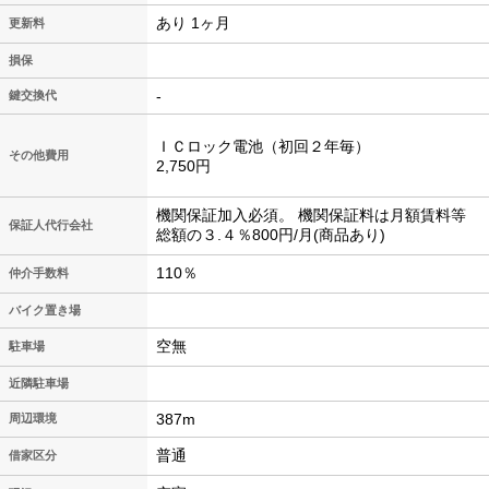
あり 1ヶ月
更新料
損保
-
鍵交換代
ＩＣロック電池（初回２年毎）
その他費用
2,750円
機関保証加入必須。 機関保証料は月額賃料等
保証人代行会社
総額の３.４％800円/月(商品あり)
110％
仲介手数料
バイク置き場
空無
駐車場
近隣駐車場
387m
周辺環境
普通
借家区分