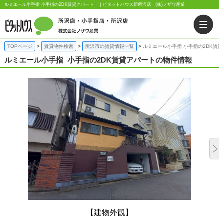
ルミエール小手指 小手指の2DK賃貸アパート！｜ピタットハウス新所沢店 (株)ノザワ産業
TOPページ
賃貸物件検索
所沢市の賃貸情報一覧
ルミエール小手指 小手指の2DK
ルミエール小手指
小手指の2DK賃貸アパートの物件情報
【建物外観】