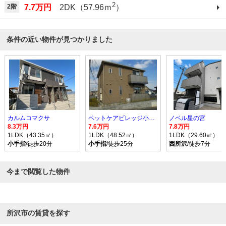
2
2階
7.7万円
2DK（57.96ｍ
）
条件の近い物件が見つかりました
カルムコマクサ
ペットケアビレッジ小手指南Ｈ
ノベル星の宮
8.3万円
7.6万円
7.8万円
1LDK（43.35㎡）
1LDK（48.52㎡）
1LDK（29.60㎡）
小手指
/徒歩20分
小手指
/徒歩25分
西所沢
/徒歩7分
今まで閲覧した物件
所沢市の賃貸を探す