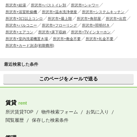
所沢市+給湯
所沢市+バストイレ別
所沢市+シャワー
所沢市+浴室乾燥機
所沢市+温水洗浄便座
所沢市+システムキッチン
所沢市+3口以上コンロ
所沢市+最上階
所沢市+角部屋
所沢市+出窓
所沢市+バルコニー
所沢市+フローリング
所沢市+照明付き
所沢市+エアコン
所沢市+床下収納
所沢市+TVインターホン
所沢市+室内洗濯機置き場
所沢市+敷金不要
所沢市+礼金不要
所沢市+カード決済(初期費用)
最近検索した条件
このページをメールで送る
賃貸
rent
所沢賃貸TOP
物件検索フォーム
お気に入り
閲覧履歴
保存した検索条件