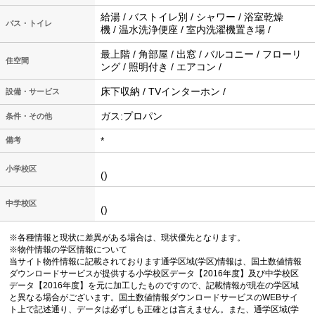
給湯 / バストイレ別 / シャワー / 浴室乾燥
バス・トイレ
機 / 温水洗浄便座 / 室内洗濯機置き場 /
最上階 / 角部屋 / 出窓 / バルコニー / フローリ
住空間
ング / 照明付き / エアコン /
床下収納 / TVインターホン /
設備・サービス
ガス:プロパン
条件・その他
*
備考
小学校区
()
中学校区
()
※各種情報と現状に差異がある場合は、現状優先となります。
※物件情報の学区情報について
当サイト物件情報に記載されております通学区域(学区)情報は、国土数値情報
ダウンロードサービスが提供する小学校区データ【2016年度】及び中学校区
データ【2016年度】を元に加工したものですので、記載情報が現在の学区域
と異なる場合がございます。国土数値情報ダウンロードサービスのWEBサイ
ト上で記述通り、データは必ずしも正確とは言えません。また、通学区域(学