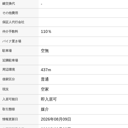
-
鍵交換代
その他費用
保証人代行会社
110％
仲介手数料
バイク置き場
空無
駐車場
近隣駐車場
437m
周辺環境
普通
借家区分
空家
現況
即入居可
入居可能日
媒介
取引態様
2026年08月09日
情報更新日