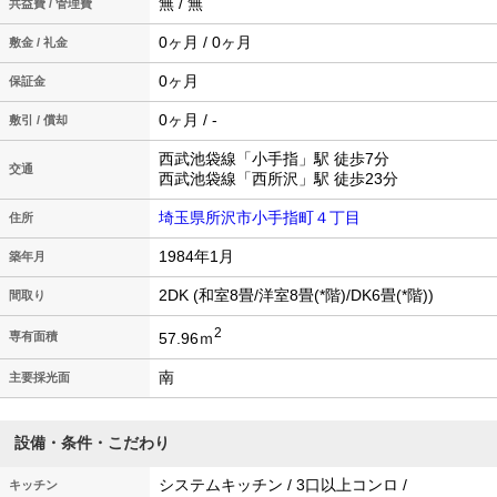
無 / 無
共益費 / 管理費
0ヶ月 / 0ヶ月
敷金 / 礼金
0ヶ月
保証金
0ヶ月 / -
敷引 / 償却
西武池袋線「小手指」駅 徒歩7分
交通
西武池袋線「西所沢」駅 徒歩23分
埼玉県所沢市小手指町４丁目
住所
1984年1月
築年月
2DK (和室8畳/洋室8畳(*階)/DK6畳(*階))
間取り
2
57.96ｍ
専有面積
南
主要採光面
設備・条件・こだわり
システムキッチン / 3口以上コンロ /
キッチン