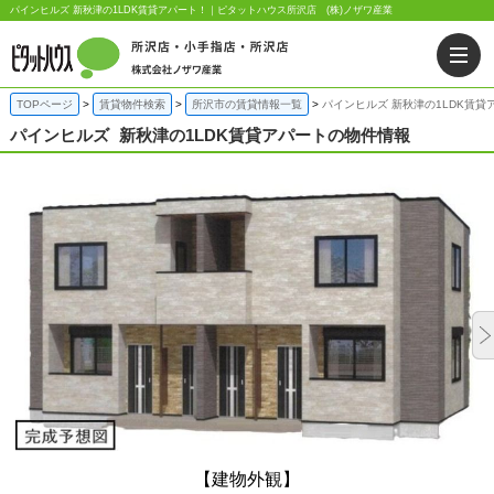
パインヒルズ 新秋津の1LDK賃貸アパート！｜ピタットハウス所沢店 (株)ノザワ産業
TOPページ
賃貸物件検索
所沢市の賃貸情報一覧
パインヒルズ 新秋津の1LDK賃貸
パインヒルズ
新秋津の1LDK賃貸アパートの物件情報
【建物外観】