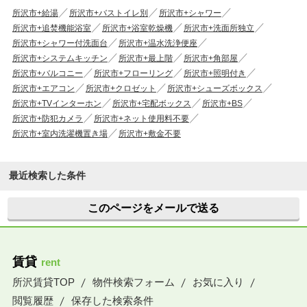
所沢市+給湯
所沢市+バストイレ別
所沢市+シャワー
所沢市+追焚機能浴室
所沢市+浴室乾燥機
所沢市+洗面所独立
所沢市+シャワー付洗面台
所沢市+温水洗浄便座
所沢市+システムキッチン
所沢市+最上階
所沢市+角部屋
所沢市+バルコニー
所沢市+フローリング
所沢市+照明付き
所沢市+エアコン
所沢市+クロゼット
所沢市+シューズボックス
所沢市+TVインターホン
所沢市+宅配ボックス
所沢市+BS
所沢市+防犯カメラ
所沢市+ネット使用料不要
所沢市+室内洗濯機置き場
所沢市+敷金不要
最近検索した条件
このページをメールで送る
賃貸
rent
所沢賃貸TOP
物件検索フォーム
お気に入り
閲覧履歴
保存した検索条件