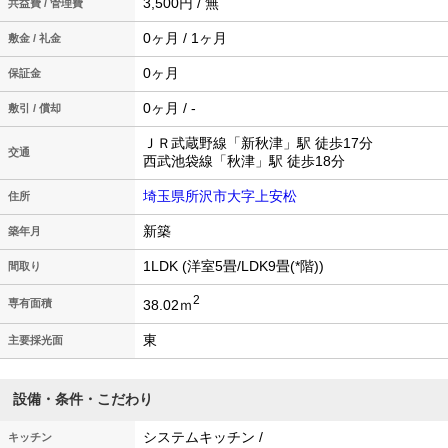
3,500円 / 無
共益費 / 管理費
0ヶ月 / 1ヶ月
敷金 / 礼金
0ヶ月
保証金
0ヶ月 / -
敷引 / 償却
ＪＲ武蔵野線「新秋津」駅 徒歩17分
交通
西武池袋線「秋津」駅 徒歩18分
埼玉県所沢市大字上安松
住所
新築
築年月
1LDK (洋室5畳/LDK9畳(*階))
間取り
2
38.02ｍ
専有面積
東
主要採光面
設備・条件・こだわり
システムキッチン /
キッチン