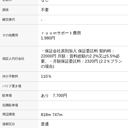
不要
損保
-
鍵交換代
ｒｕｕｍサポート費用
その他費用
1,980円
・保証会社原則加入 保証委託料 契約時：
22000円 月額：賃料総額の2.2%又は5.5%必
保証人代行会社
要。・月額保証委託料：2320円 (2.2％プラン
の場合)
110％
仲介手数料
バイク置き場
あり 7,700円
駐車場
近隣駐車場
818m 747m
周辺環境
普通
借家区分