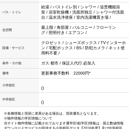
給湯 / バストイレ別 / シャワー / 追焚機能浴
室 / 浴室乾燥機 / 洗面所独立 / シャワー付洗面
バス・トイレ
台 / 温水洗浄便座 / 室内洗濯機置き場 /
最上階 / 角部屋 / バルコニー / フローリン
住空間
グ / 照明付き / エアコン /
クロゼット / シューズボックス / TVインターホ
ン / 宅配ボックス / BS / 防犯カメラ / ネット使
設備・サービス
用料不要 /
ガス:都市 / 保証人代行:必加入
条件・その他
更新事務手数料 22000円*
備考
小学校区
()
中学校区
()
※各種情報と現状に差異がある場合は、現状優先となります。
※物件情報の学区情報について
当サイト物件情報に記載されております通学区域(学区)情報は、国土数値情報
ダウンロードサービスが提供する小学校区データ【2016年度】及び中学校区