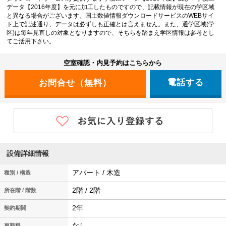
データ【2016年度】を元に加工したものですので、記載情報が現在の学区域
と異なる場合がございます。国土数値情報ダウンロードサービスのWEBサイ
ト上で記述通り、データは必ずしも正確とは言えません。また、通学区域(学
区)は毎年見直しの対象となりますので、そちらを踏まえ学区情報は参考とし
てご活用下さい。
空室確認・内見予約はこちらから
電話する
設備詳細情報
アパート / 木造
種別 / 構造
2階 / 2階
所在階 / 階数
2年
契約期間
なし
更新料