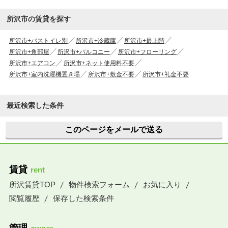
所沢市の賃貸を探す
所沢市+バストイレ別
所沢市+冷蔵庫
所沢市+最上階
所沢市+角部屋
所沢市+バルコニー
所沢市+フローリング
所沢市+エアコン
所沢市+ネット使用料不要
所沢市+室内洗濯機置き場
所沢市+敷金不要
所沢市+礼金不要
最近検索した条件
このページをメールで送る
賃貸
rent
所沢賃貸TOP
物件検索フォーム
お気に入り
閲覧履歴
保存した検索条件