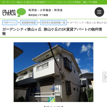
ガーデンシティ狭山ヶ丘 狭山ケ丘の1K賃貸アパート！｜ピタットハウス小手指店 (株)ノザワ産業
TOPページ
賃貸物件検索
所沢市の賃貸情報一覧
ガーデンシティ狭山ヶ丘 狭山ケ丘
ガーデンシティ狭山ヶ丘
狭山ケ丘の1K賃貸アパートの物件情
報