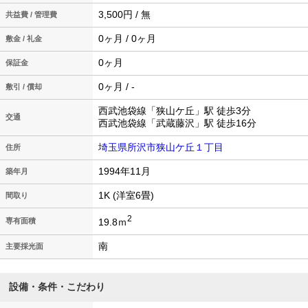
3,500円 / 無
共益費 / 管理費
0ヶ月 / 0ヶ月
敷金 / 礼金
0ヶ月
保証金
0ヶ月 / -
敷引 / 償却
西武池袋線「狭山ケ丘」駅 徒歩3分
交通
西武池袋線「武蔵藤沢」駅 徒歩16分
埼玉県所沢市狭山ケ丘１丁目
住所
1994年11月
築年月
1K (洋室6畳)
間取り
2
19.8ｍ
専有面積
南
主要採光面
設備・条件・こだわり