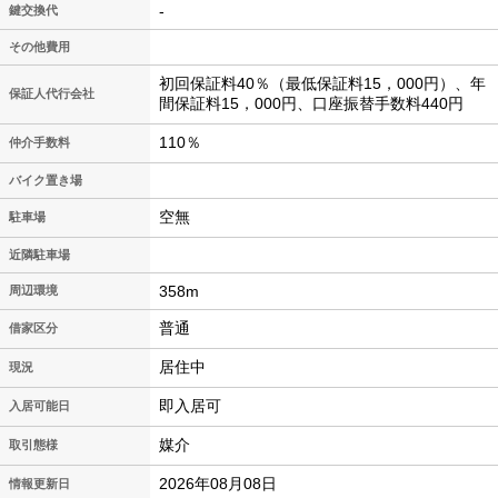
-
鍵交換代
その他費用
初回保証料40％（最低保証料15，000円）、年
保証人代行会社
間保証料15，000円、口座振替手数料440円
110％
仲介手数料
バイク置き場
空無
駐車場
近隣駐車場
358m
周辺環境
普通
借家区分
居住中
現況
即入居可
入居可能日
媒介
取引態様
2026年08月08日
情報更新日