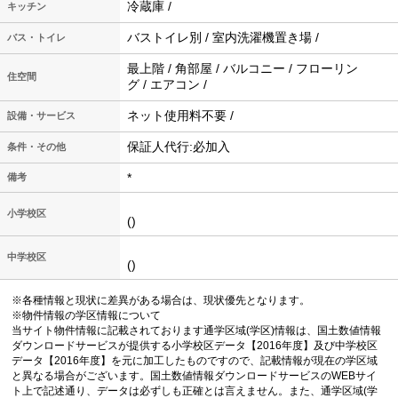
冷蔵庫 /
キッチン
バストイレ別 / 室内洗濯機置き場 /
バス・トイレ
最上階 / 角部屋 / バルコニー / フローリン
住空間
グ / エアコン /
ネット使用料不要 /
設備・サービス
保証人代行:必加入
条件・その他
*
備考
小学校区
()
中学校区
()
※各種情報と現状に差異がある場合は、現状優先となります。
※物件情報の学区情報について
当サイト物件情報に記載されております通学区域(学区)情報は、国土数値情報
ダウンロードサービスが提供する小学校区データ【2016年度】及び中学校区
データ【2016年度】を元に加工したものですので、記載情報が現在の学区域
と異なる場合がございます。国土数値情報ダウンロードサービスのWEBサイ
ト上で記述通り、データは必ずしも正確とは言えません。また、通学区域(学