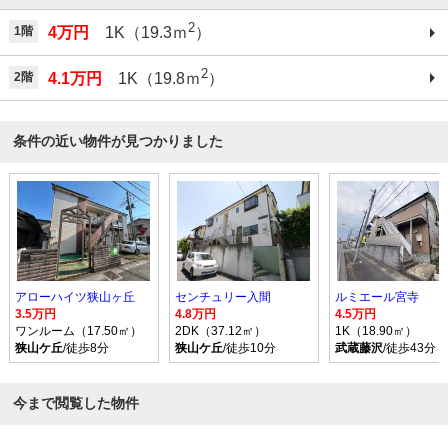
2
1階
4万円
1K（19.3ｍ
）
2
2階
4.1万円
1K（19.8ｍ
）
条件の近い物件が見つかりました
アローハイツ狭山ヶ丘
センチュリー入間
ルミエール宮寺
3.5万円
4.8万円
4.5万円
ワンルーム（17.50㎡）
2DK（37.12㎡）
1K（18.90㎡）
狭山ケ丘
/徒歩8分
狭山ケ丘
/徒歩10分
武蔵藤沢
/徒歩43分
今まで閲覧した物件