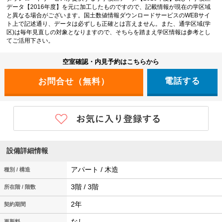
データ【2016年度】を元に加工したものですので、記載情報が現在の学区域
と異なる場合がございます。国土数値情報ダウンロードサービスのWEBサイ
ト上で記述通り、データは必ずしも正確とは言えません。また、通学区域(学
区)は毎年見直しの対象となりますので、そちらを踏まえ学区情報は参考とし
てご活用下さい。
空室確認・内見予約はこちらから
電話する
設備詳細情報
アパート / 木造
種別 / 構造
3階 / 3階
所在階 / 階数
2年
契約期間
なし
更新料