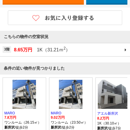
こちらの物件の空室状況
2
3階
8.65万円
1K（31.21ｍ
）
条件の近い物件が見つかりました
MARO
MARO
アエル新所沢
7.8万円
9.02万円
8.2万円
ワンルーム（26.15㎡）
ワンルーム（23.50㎡）
1K（30.10㎡）
新所沢
/徒歩2分
新所沢
/徒歩2分
新所沢
/徒歩7分