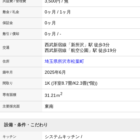
3,500円 / 無
共益費 / 管理費
0ヶ月 / 1ヶ月
敷金 / 礼金
0ヶ月
保証金
0ヶ月 / -
敷引 / 償却
西武新宿線「新所沢」駅 徒歩3分
交通
西武新宿線「航空公園」駅 徒歩19分
埼玉県所沢市松葉町
住所
2025年6月
築年月
1K (洋室8.7畳/K2.3畳(*階))
間取り
2
31.21ｍ
専有面積
東南
主要採光面
設備・条件・こだわり
システムキッチン /
キッチン