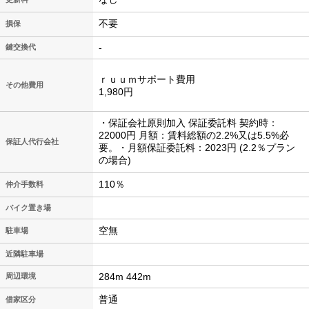
不要
損保
-
鍵交換代
ｒｕｕｍサポート費用
その他費用
1,980円
・保証会社原則加入 保証委託料 契約時：
22000円 月額：賃料総額の2.2%又は5.5%必
保証人代行会社
要。・月額保証委託料：2023円 (2.2％プラン
の場合)
110％
仲介手数料
バイク置き場
空無
駐車場
近隣駐車場
284m 442m
周辺環境
普通
借家区分