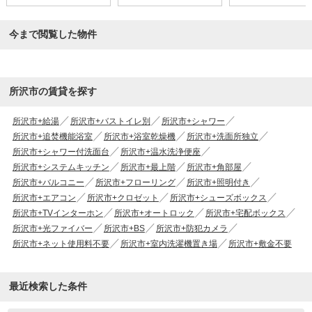
今まで閲覧した物件
所沢市の賃貸を探す
所沢市+給湯
所沢市+バストイレ別
所沢市+シャワー
所沢市+追焚機能浴室
所沢市+浴室乾燥機
所沢市+洗面所独立
所沢市+シャワー付洗面台
所沢市+温水洗浄便座
所沢市+システムキッチン
所沢市+最上階
所沢市+角部屋
所沢市+バルコニー
所沢市+フローリング
所沢市+照明付き
所沢市+エアコン
所沢市+クロゼット
所沢市+シューズボックス
所沢市+TVインターホン
所沢市+オートロック
所沢市+宅配ボックス
所沢市+光ファイバー
所沢市+BS
所沢市+防犯カメラ
所沢市+ネット使用料不要
所沢市+室内洗濯機置き場
所沢市+敷金不要
最近検索した条件