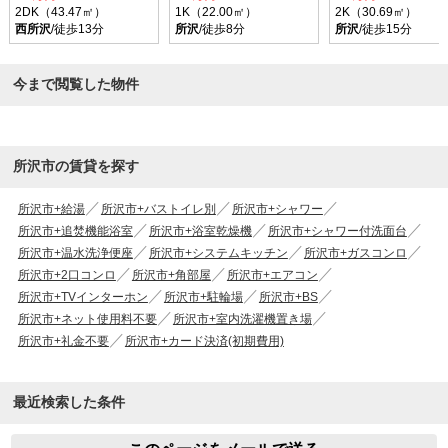
2DK（43.47㎡）
1K（22.00㎡）
2K（30.69㎡）
西所沢
/徒歩13分
所沢
/徒歩8分
所沢
/徒歩15分
今まで閲覧した物件
所沢市の賃貸を探す
所沢市+給湯
所沢市+バストイレ別
所沢市+シャワー
所沢市+追焚機能浴室
所沢市+浴室乾燥機
所沢市+シャワー付洗面台
所沢市+温水洗浄便座
所沢市+システムキッチン
所沢市+ガスコンロ
所沢市+2口コンロ
所沢市+角部屋
所沢市+エアコン
所沢市+TVインターホン
所沢市+駐輪場
所沢市+BS
所沢市+ネット使用料不要
所沢市+室内洗濯機置き場
所沢市+礼金不要
所沢市+カード決済(初期費用)
最近検索した条件