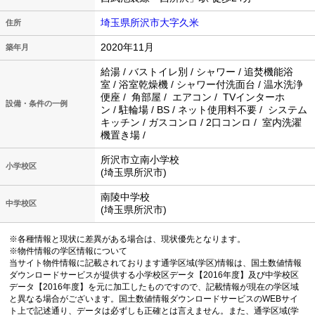
埼玉県所沢市大字久米
住所
2020年11月
築年月
給湯 / バストイレ別 / シャワー / 追焚機能浴
室 / 浴室乾燥機 / シャワー付洗面台 / 温水洗浄
便座 / 角部屋 / エアコン / TVインターホ
設備・条件の一例
ン / 駐輪場 / BS / ネット使用料不要 / システム
キッチン / ガスコンロ / 2口コンロ / 室内洗濯
機置き場 /
所沢市立南小学校
小学校区
(埼玉県所沢市)
南陵中学校
中学校区
(埼玉県所沢市)
※各種情報と現状に差異がある場合は、現状優先となります。
※物件情報の学区情報について
当サイト物件情報に記載されております通学区域(学区)情報は、国土数値情報
ダウンロードサービスが提供する小学校区データ【2016年度】及び中学校区
データ【2016年度】を元に加工したものですので、記載情報が現在の学区域
と異なる場合がございます。国土数値情報ダウンロードサービスのWEBサイ
ト上で記述通り、データは必ずしも正確とは言えません。また、通学区域(学