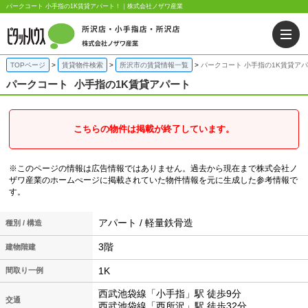
パークコート 小手指の1K賃貸アパート！｜株式会社ノザワ産業
TOPページ
賃貸物件検索
所沢市の賃貸情報一覧
パークコート 小手指の1K賃貸ア
パークコート
小手指の1K賃貸アパート
こちらの物件は掲載が終了しています。
※このページの情報は広告情報ではありません。過去から現在まで株式会社ノ
ザワ産業のホームぺージに掲載されていた物件情報を元に生成した参考情報で
す。
アパート / 軽量鉄骨造
種別 / 構造
3階
建物階建
1K
間取り一例
西武池袋線「小手指」駅 徒歩9分
交通
西武池袋線「西所沢」駅 徒歩32分