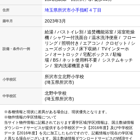
埼玉県所沢市小手指町４丁目
住所
2023年3月
築年月
給湯 / バストイレ別 / 追焚機能浴室 / 浴室乾燥
機 / シャワー付洗面台 / 温水洗浄便座 / フロー
リング / 照明付き / エアコン / クロゼット / シ
ューズボックス / 床下収納 / TVインターホ
設備・条件の一例
ン / オートロック / 宅配ボックス / 駐輪
場 / BS / ネット使用料不要 / システムキッチ
ン / 室内洗濯機置き場 /
所沢市立北野小学校
小学校区
(埼玉県所沢市)
北野中学校
中学校区
(埼玉県所沢市)
※各種情報と現状に差異がある場合は、現状優先となります。
※物件情報の学区情報について
当サイト物件情報に記載されております通学区域(学区)情報は、国土数値情報
ダウンロードサービスが提供する小学校区データ【2016年度】及び中学校区
データ【2016年度】を元に加工したものですので、記載情報が現在の学区域
と異なる場合がございます。国土数値情報ダウンロードサービスのWEBサイ