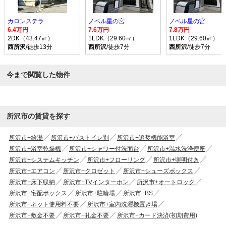
カロンステラ
ノベル星の宮
ノベル星の宮
6.4万円
7.6万円
7.8万円
2DK（43.47㎡）
1LDK（29.60㎡）
1LDK（29.60㎡）
西所沢
/徒歩13分
西所沢
/徒歩7分
西所沢
/徒歩7分
今まで閲覧した物件
所沢市の賃貸を探す
所沢市+給湯
所沢市+バストイレ別
所沢市+追焚機能浴室
所沢市+浴室乾燥機
所沢市+シャワー付洗面台
所沢市+温水洗浄便座
所沢市+システムキッチン
所沢市+フローリング
所沢市+照明付き
所沢市+エアコン
所沢市+クロゼット
所沢市+シューズボックス
所沢市+床下収納
所沢市+TVインターホン
所沢市+オートロック
所沢市+宅配ボックス
所沢市+駐輪場
所沢市+BS
所沢市+ネット使用料不要
所沢市+室内洗濯機置き場
所沢市+敷金不要
所沢市+礼金不要
所沢市+カード決済(初期費用)