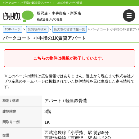
パークコート 小手指の1K賃貸アパート！｜株式会社ノザワ産業
TOPページ
賃貸物件検索
所沢市の賃貸情報一覧
パークコート 小手指の1K賃貸ア
パークコート
小手指の1K賃貸アパート
こちらの物件は掲載が終了しています。
※このページの情報は広告情報ではありません。過去から現在まで株式会社ノ
ザワ産業のホームぺージに掲載されていた物件情報を元に生成した参考情報で
す。
アパート / 軽量鉄骨造
種別 / 構造
3階
建物階建
1K
間取り一例
西武池袋線「小手指」駅 徒歩9分
交通
西武池袋線「西所沢」駅 徒歩32分