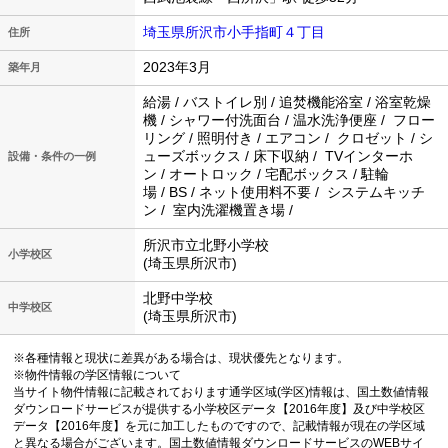
埼玉県所沢市小手指町４丁目
住所
2023年3月
築年月
給湯 / バストイレ別 / 追焚機能浴室 / 浴室乾燥
機 / シャワー付洗面台 / 温水洗浄便座 / フロー
リング / 照明付き / エアコン / クロゼット / シ
ューズボックス / 床下収納 / TVインターホ
設備・条件の一例
ン / オートロック / 宅配ボックス / 駐輪
場 / BS / ネット使用料不要 / システムキッチ
ン / 室内洗濯機置き場 /
所沢市立北野小学校
小学校区
(埼玉県所沢市)
北野中学校
中学校区
(埼玉県所沢市)
※各種情報と現状に差異がある場合は、現状優先となります。
※物件情報の学区情報について
当サイト物件情報に記載されております通学区域(学区)情報は、国土数値情報
ダウンロードサービスが提供する小学校区データ【2016年度】及び中学校区
データ【2016年度】を元に加工したものですので、記載情報が現在の学区域
と異なる場合がございます。国土数値情報ダウンロードサービスのWEBサイ