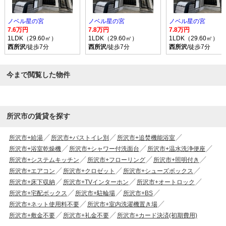
ノベル星の宮
ノベル星の宮
ノベル星の宮
7.6万円
7.8万円
7.8万円
1LDK（29.60㎡）
1LDK（29.60㎡）
1LDK（29.60㎡）
西所沢
/徒歩7分
西所沢
/徒歩7分
西所沢
/徒歩7分
今まで閲覧した物件
所沢市の賃貸を探す
所沢市+給湯
所沢市+バストイレ別
所沢市+追焚機能浴室
所沢市+浴室乾燥機
所沢市+シャワー付洗面台
所沢市+温水洗浄便座
所沢市+システムキッチン
所沢市+フローリング
所沢市+照明付き
所沢市+エアコン
所沢市+クロゼット
所沢市+シューズボックス
所沢市+床下収納
所沢市+TVインターホン
所沢市+オートロック
所沢市+宅配ボックス
所沢市+駐輪場
所沢市+BS
所沢市+ネット使用料不要
所沢市+室内洗濯機置き場
所沢市+敷金不要
所沢市+礼金不要
所沢市+カード決済(初期費用)