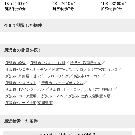
1K（21.60㎡）
1K（24.10㎡）
1DK（32.00㎡）
所沢
/徒歩9分
所沢
/徒歩7分
所沢
/徒歩9分
今まで閲覧した物件
所沢市の賃貸を探す
所沢市+給湯
所沢市+バストイレ別
所沢市+洗面所独立
所沢市+システムキッチン
所沢市+ガスコンロ
所沢市+2口コンロ
所沢市+角部屋
所沢市+フローリング
所沢市+エアコン
所沢市+クロゼット
所沢市+シューズボックス
所沢市+TVインターホン
所沢市+オートロック
所沢市+駐輪場
所沢市+バイク置場
所沢市+CATV
所沢市+室内洗濯機置き場
所沢市+カード決済(初期費用)
最近検索した条件