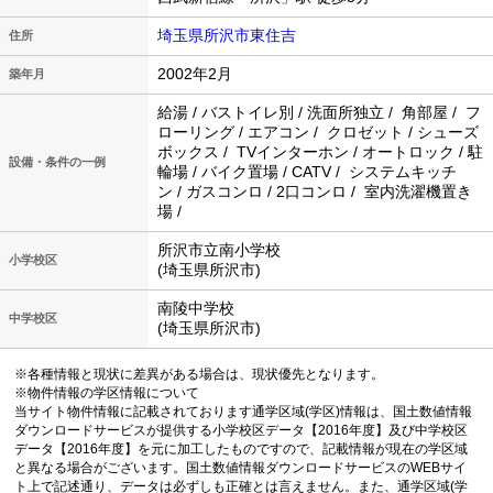
埼玉県所沢市東住吉
住所
2002年2月
築年月
給湯 / バストイレ別 / 洗面所独立 / 角部屋 / フ
ローリング / エアコン / クロゼット / シューズ
ボックス / TVインターホン / オートロック / 駐
設備・条件の一例
輪場 / バイク置場 / CATV / システムキッチ
ン / ガスコンロ / 2口コンロ / 室内洗濯機置き
場 /
所沢市立南小学校
小学校区
(埼玉県所沢市)
南陵中学校
中学校区
(埼玉県所沢市)
※各種情報と現状に差異がある場合は、現状優先となります。
※物件情報の学区情報について
当サイト物件情報に記載されております通学区域(学区)情報は、国土数値情報
ダウンロードサービスが提供する小学校区データ【2016年度】及び中学校区
データ【2016年度】を元に加工したものですので、記載情報が現在の学区域
と異なる場合がございます。国土数値情報ダウンロードサービスのWEBサイ
ト上で記述通り、データは必ずしも正確とは言えません。また、通学区域(学