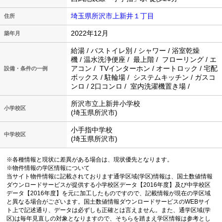
埼玉県所沢市上新井１丁目
住所
2022年12月
築年月
給湯 / バストイレ別 / シャワー / 浴室乾燥
機 / 温水洗浄便座 / 最上階 / フローリング / エ
アコン / TVインターホン / オートロック / 宅配
設備・条件の一例
ボックス / 駐輪場 / システムキッチン / ガスコ
ンロ / 2口コンロ / 室内洗濯機置き場 /
所沢市立上新井小学校
小学校区
(埼玉県所沢市)
小手指中学校
中学校区
(埼玉県所沢市)
※各種情報と現状に差異がある場合は、現状優先となります。
※物件情報の学区情報について
当サイト物件情報に記載されております通学区域(学区)情報は、国土数値情報
ダウンロードサービスが提供する小学校区データ【2016年度】及び中学校区
データ【2016年度】を元に加工したものですので、記載情報が現在の学区域
と異なる場合がございます。国土数値情報ダウンロードサービスのWEBサイ
ト上で記述通り、データは必ずしも正確とは言えません。また、通学区域(学
区)は毎年見直しの対象となりますので、そちらを踏まえ学区情報は参考とし