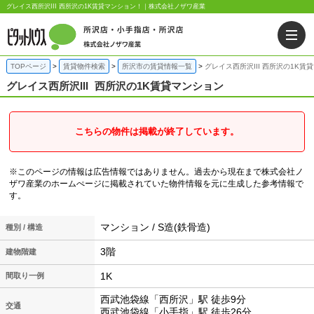
グレイス西所沢III 西所沢の1K賃貸マンション！｜株式会社ノザワ産業
TOPページ
賃貸物件検索
所沢市の賃貸情報一覧
グレイス西所沢III 西所沢の1K賃
グレイス西所沢III
西所沢の1K賃貸マンション
こちらの物件は掲載が終了しています。
※このページの情報は広告情報ではありません。過去から現在まで株式会社ノ
ザワ産業のホームぺージに掲載されていた物件情報を元に生成した参考情報で
す。
マンション / S造(鉄骨造)
種別 / 構造
3階
建物階建
1K
間取り一例
西武池袋線「西所沢」駅 徒歩9分
交通
西武池袋線「小手指」駅 徒歩26分