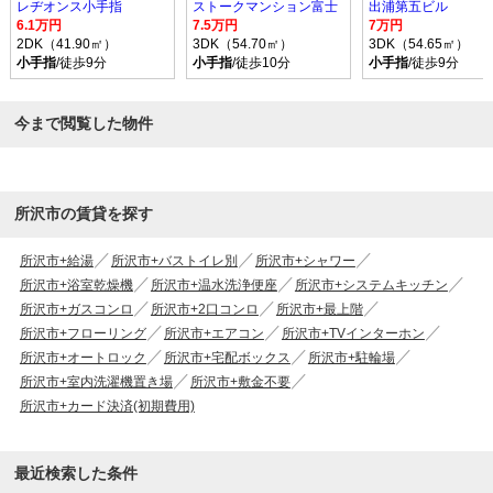
レヂオンス小手指
ストークマンション富士
出浦第五ビル
6.1万円
7.5万円
7万円
2DK（41.90㎡）
3DK（54.70㎡）
3DK（54.65㎡）
小手指
/徒歩9分
小手指
/徒歩10分
小手指
/徒歩9分
今まで閲覧した物件
所沢市の賃貸を探す
所沢市+給湯
所沢市+バストイレ別
所沢市+シャワー
所沢市+浴室乾燥機
所沢市+温水洗浄便座
所沢市+システムキッチン
所沢市+ガスコンロ
所沢市+2口コンロ
所沢市+最上階
所沢市+フローリング
所沢市+エアコン
所沢市+TVインターホン
所沢市+オートロック
所沢市+宅配ボックス
所沢市+駐輪場
所沢市+室内洗濯機置き場
所沢市+敷金不要
所沢市+カード決済(初期費用)
最近検索した条件