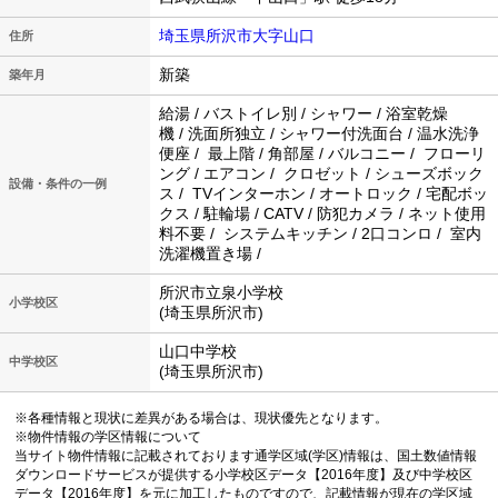
埼玉県所沢市大字山口
住所
新築
築年月
給湯 / バストイレ別 / シャワー / 浴室乾燥
機 / 洗面所独立 / シャワー付洗面台 / 温水洗浄
便座 / 最上階 / 角部屋 / バルコニー / フローリ
ング / エアコン / クロゼット / シューズボック
設備・条件の一例
ス / TVインターホン / オートロック / 宅配ボッ
クス / 駐輪場 / CATV / 防犯カメラ / ネット使用
料不要 / システムキッチン / 2口コンロ / 室内
洗濯機置き場 /
所沢市立泉小学校
小学校区
(埼玉県所沢市)
山口中学校
中学校区
(埼玉県所沢市)
※各種情報と現状に差異がある場合は、現状優先となります。
※物件情報の学区情報について
当サイト物件情報に記載されております通学区域(学区)情報は、国土数値情報
ダウンロードサービスが提供する小学校区データ【2016年度】及び中学校区
データ【2016年度】を元に加工したものですので、記載情報が現在の学区域