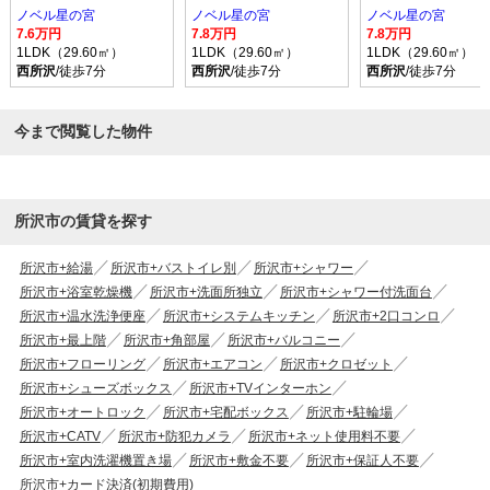
ノベル星の宮
ノベル星の宮
ノベル星の宮
7.6万円
7.8万円
7.8万円
1LDK（29.60㎡）
1LDK（29.60㎡）
1LDK（29.60㎡）
西所沢
/徒歩7分
西所沢
/徒歩7分
西所沢
/徒歩7分
今まで閲覧した物件
所沢市の賃貸を探す
所沢市+給湯
所沢市+バストイレ別
所沢市+シャワー
所沢市+浴室乾燥機
所沢市+洗面所独立
所沢市+シャワー付洗面台
所沢市+温水洗浄便座
所沢市+システムキッチン
所沢市+2口コンロ
所沢市+最上階
所沢市+角部屋
所沢市+バルコニー
所沢市+フローリング
所沢市+エアコン
所沢市+クロゼット
所沢市+シューズボックス
所沢市+TVインターホン
所沢市+オートロック
所沢市+宅配ボックス
所沢市+駐輪場
所沢市+CATV
所沢市+防犯カメラ
所沢市+ネット使用料不要
所沢市+室内洗濯機置き場
所沢市+敷金不要
所沢市+保証人不要
所沢市+カード決済(初期費用)