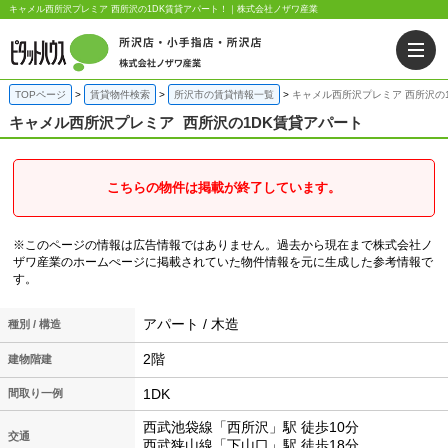
キャメル西所沢プレミア 西所沢の1DK賃貸アパート！｜株式会社ノザワ産業
TOPページ
賃貸物件検索
所沢市の賃貸情報一覧
キャメル西所沢プレミア 西所沢の
キャメル西所沢プレミア
西所沢の1DK賃貸アパート
こちらの物件は掲載が終了しています。
※このページの情報は広告情報ではありません。過去から現在まで株式会社ノ
ザワ産業のホームぺージに掲載されていた物件情報を元に生成した参考情報で
す。
アパート / 木造
種別 / 構造
2階
建物階建
1DK
間取り一例
西武池袋線「西所沢」駅 徒歩10分
交通
西武狭山線「下山口」駅 徒歩18分