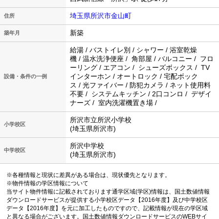
埼玉県所沢市金山町
住所
新築
築年月
給湯 / バストイレ別 / シャワー / 浴室乾燥
機 / 温水洗浄便座 / 角部屋 / バルコニー / フロ
ーリング / エアコン / シューズボックス / TV
インターホン / オートロック / 宅配ボック
設備・条件の一例
ス / 光ファイバー / 防犯カメラ / ネット使用料
不要 / システムキッチン / 2口コンロ / デザイ
ナーズ / 室内洗濯機置き場 /
所沢市立所沢小学校
小学校区
(埼玉県所沢市)
所沢中学校
中学校区
(埼玉県所沢市)
※各種情報と現状に差異がある場合は、現状優先となります。
※物件情報の学区情報について
当サイト物件情報に記載されております通学区域(学区)情報は、国土数値情報
ダウンロードサービスが提供する小学校区データ【2016年度】及び中学校区
データ【2016年度】を元に加工したものですので、記載情報が現在の学区域
と異なる場合がございます。国土数値情報ダウンロードサービスのWEBサイ