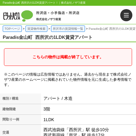
Paradis金山町 西所沢の1LDK賃貸アパート！｜株式会社ノザワ産業
TOPページ
賃貸物件検索
所沢市の賃貸情報一覧
Paradis金山町 西所沢の1LDK賃
Paradis金山町
西所沢の1LDK賃貸アパート
こちらの物件は掲載が終了しています。
※このページの情報は広告情報ではありません。過去から現在まで株式会社ノ
ザワ産業のホームぺージに掲載されていた物件情報を元に生成した参考情報で
す。
アパート / 木造
種別 / 構造
3階
建物階建
1LDK
間取り一例
西武池袋線「西所沢」駅 徒歩10分
交通
西武新宿線「所沢」駅 徒歩17分