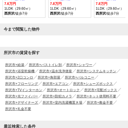
7.6万円
7.8万円
7.8万円
1LDK（29.60㎡）
1LDK（29.60㎡）
1LDK（29.60㎡）
西所沢
/徒歩7分
西所沢
/徒歩7分
西所沢
/徒歩7分
今まで閲覧した物件
所沢市の賃貸を探す
所沢市+給湯
所沢市+バストイレ別
所沢市+シャワー
所沢市+浴室乾燥機
所沢市+温水洗浄便座
所沢市+システムキッチン
所沢市+2口コンロ
所沢市+角部屋
所沢市+バルコニー
所沢市+フローリング
所沢市+エアコン
所沢市+シューズボックス
所沢市+TVインターホン
所沢市+オートロック
所沢市+宅配ボックス
所沢市+光ファイバー
所沢市+防犯カメラ
所沢市+ネット使用料不要
所沢市+デザイナーズ
所沢市+室内洗濯機置き場
所沢市+敷金不要
所沢市+礼金不要
最近検索した条件