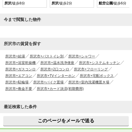
所沢
/徒歩8分
所沢
/徒歩2分
航空公園
/徒歩6分
今まで閲覧した物件
所沢市の賃貸を探す
所沢市+給湯
所沢市+バストイレ別
所沢市+シャワー
所沢市+浴室乾燥機
所沢市+温水洗浄便座
所沢市+システムキッチン
所沢市+ガスコンロ
所沢市+2口コンロ
所沢市+フローリング
所沢市+エアコン
所沢市+TVインターホン
所沢市+宅配ボックス
所沢市+駐輪場
所沢市+バイク置場
所沢市+室内洗濯機置き場
所沢市+敷金不要
所沢市+カード決済(初期費用)
最近検索した条件
このページをメールで送る