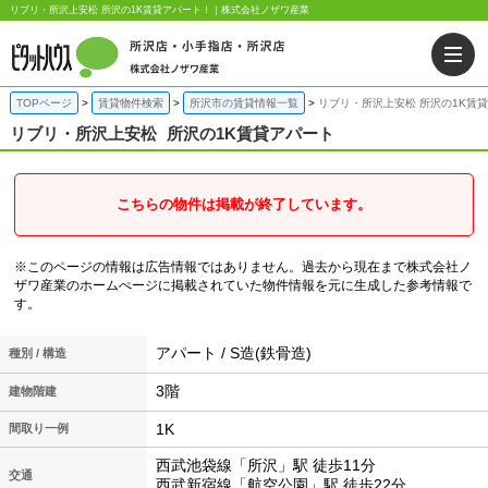
リブリ・所沢上安松 所沢の1K賃貸アパート！｜株式会社ノザワ産業
TOPページ
賃貸物件検索
所沢市の賃貸情報一覧
リブリ・所沢上安松 所沢の1K賃
リブリ・所沢上安松
所沢の1K賃貸アパート
こちらの物件は掲載が終了しています。
※このページの情報は広告情報ではありません。過去から現在まで株式会社ノ
ザワ産業のホームぺージに掲載されていた物件情報を元に生成した参考情報で
す。
アパート / S造(鉄骨造)
種別 / 構造
3階
建物階建
1K
間取り一例
西武池袋線「所沢」駅 徒歩11分
交通
西武新宿線「航空公園」駅 徒歩22分