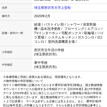
埼玉県所沢市大字上安松
住所
2020年2月
築年月
給湯 / バストイレ別 / シャワー / 浴室乾燥
機 / 温水洗浄便座 / フローリング / エアコン /
TVインターホン / 宅配ボックス / 駐輪場 / バイ
設備・条件の一例
ク置場 / システムキッチン / ガスコンロ / 2口
コンロ / 室内洗濯機置き場 /
所沢市立牛沼小学校
小学校区
(埼玉県所沢市)
東中学校
中学校区
(埼玉県所沢市)
※各種情報と現状に差異がある場合は、現状優先となります。
※物件情報の学区情報について
当サイト物件情報に記載されております通学区域(学区)情報は、国土数値情報
ダウンロードサービスが提供する小学校区データ【2016年度】及び中学校区
データ【2016年度】を元に加工したものですので、記載情報が現在の学区域
と異なる場合がございます。国土数値情報ダウンロードサービスのWEBサイ
ト上で記述通り、データは必ずしも正確とは言えません。また、通学区域(学
区)は毎年見直しの対象となりますので、そちらを踏まえ学区情報は参考とし